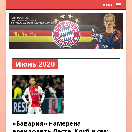
MENU
Июнь 2020
«Бавария» намерена
арендовать Деста. Клуб и сам