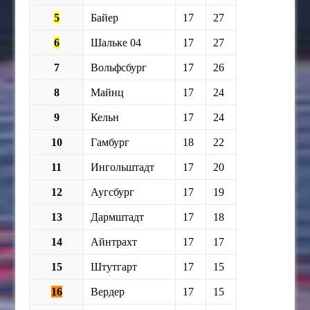
5
Байер
17
27
6
Шальке 04
17
27
7
Вольфсбург
17
26
8
Майнц
17
24
9
Кельн
17
24
10
Гамбург
18
22
11
Ингольштадт
17
20
12
Аугсбург
17
19
13
Дармштадт
17
18
14
Айнтрахт
17
17
15
Штутгарт
17
15
16
Вердер
17
15