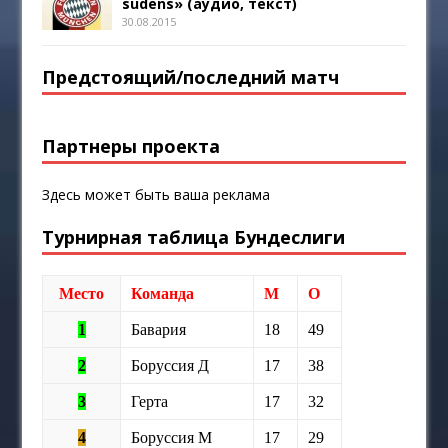
sudens» (аудио, текст)
30.08.2015
Предстоящий/последний матч
Партнеры проекта
Здесь может быть ваша реклама
Турнирная таблица Бундеслиги
Место
Команда
М
О
1
Бавария
18
49
2
Боруссия Д
17
38
3
Герта
17
32
4
Боруссия М
17
29