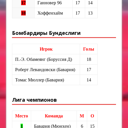
17
Ганновер 96
17
14
18
Хоффенхайм
17
13
Бомбардиры Бундеслиги
Игрок
Голы
П.-Э. Обамеянг (Боруссия Д)
18
Роберт Левандовски (Бавария)
17
Томас Мюллер (Бавария)
14
Лига чемпионов
Место
Команда
М
О
1
Бавария (Мюнхен)
6
15