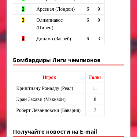
2
Арсенал (Лондон)
6
9
3
Олимпиакос
6
9
(Пиреи)
4
Динамо (Загреб)
6
3
Бомбардиры Лиги чемпионов
Игрок
Голы
Криштиану Роналду (Реал)
11
Эран Захави (Маккаби)
8
Роберт Левандовски (Бавария)
7
Получайте новости на E-mail