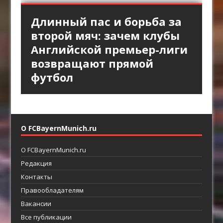
«Интер» против высокой
Длинный пас и борьба за
Стандарты «Арсенала»
Смена темпа в атаках
«Брага» против
линии «Барселоны»:
второй мяч: зачем клубы
как продолжение
«Астон Виллы»: почему
персонального прессинга:
пространство за защитой
Английской премьер-лиги
позиционной атаки
резкое ускорение опаснее
как ротации освобождают
как главный ресурс атаки
возвращают прямой
долгого владения
пространство между
футбол
линиями
О FCBayernMunich.ru
О FCBayernMunich.ru
Редакция
Контакты
Правообладателям
Вакансии
Все публикации