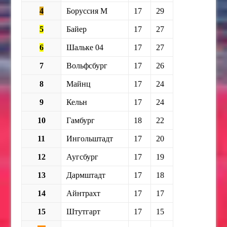
4
Боруссия М
17
29
5
Байер
17
27
6
Шальке 04
17
27
7
Вольфсбург
17
26
8
Майнц
17
24
9
Кельн
17
24
10
Гамбург
18
22
11
Ингольштадт
17
20
12
Аугсбург
17
19
13
Дармштадт
17
18
14
Айнтрахт
17
17
15
Штутгарт
17
15