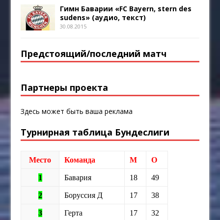
Гимн Баварии «FC Bayern, stern des
sudens» (аудио, текст)
30.08.2015
Предстоящий/последний матч
Партнеры проекта
Здесь может быть ваша реклама
Турнирная таблица Бундеслиги
Место
Команда
М
О
1
Бавария
18
49
2
Боруссия Д
17
38
3
Герта
17
32