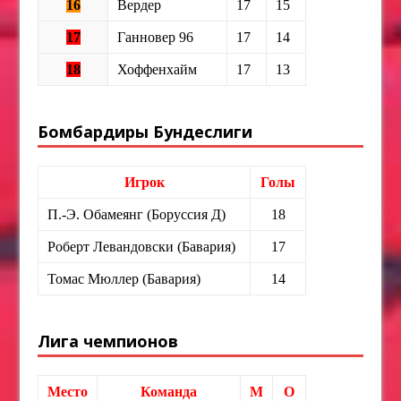
16
Вердер
17
15
17
Ганновер 96
17
14
18
Хоффенхайм
17
13
Бомбардиры Бундеслиги
Игрок
Голы
П.-Э. Обамеянг (Боруссия Д)
18
Роберт Левандовски (Бавария)
17
Томас Мюллер (Бавария)
14
Лига чемпионов
Место
Команда
М
О