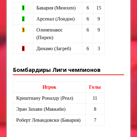
1
Бавария (Мюнхен)
6
15
2
Арсенал (Лондон)
6
9
3
Олимпиакос
6
9
(Пиреи)
4
Динамо (Загреб)
6
3
Бомбардиры Лиги чемпионов
Игрок
Голы
Криштиану Роналду (Реал)
11
Эран Захави (Маккаби)
8
Роберт Левандовски (Бавария)
7