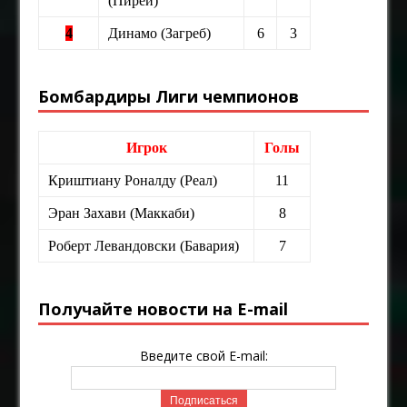
(Пиреи)
4
Динамо (Загреб)
6
3
Бомбардиры Лиги чемпионов
Игрок
Голы
Криштиану Роналду (Реал)
11
Эран Захави (Маккаби)
8
Роберт Левандовски (Бавария)
7
Получайте новости на E-mail
Введите свой E-mail: