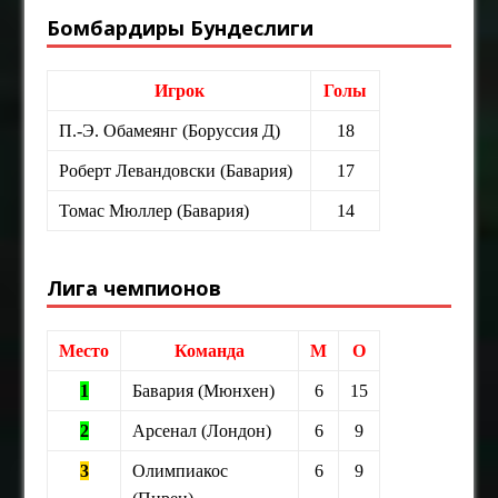
Бомбардиры Бундеслиги
Игрок
Голы
П.-Э. Обамеянг (Боруссия Д)
18
Роберт Левандовски (Бавария)
17
Томас Мюллер (Бавария)
14
Лига чемпионов
Место
Команда
М
О
1
Бавария (Мюнхен)
6
15
2
Арсенал (Лондон)
6
9
3
Олимпиакос
6
9