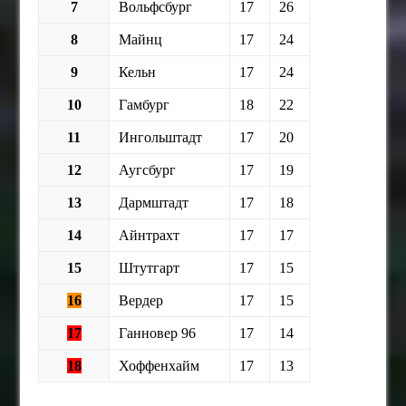
7
Вольфсбург
17
26
8
Майнц
17
24
9
Кельн
17
24
10
Гамбург
18
22
11
Ингольштадт
17
20
12
Аугсбург
17
19
13
Дармштадт
17
18
14
Айнтрахт
17
17
15
Штутгарт
17
15
16
Вердер
17
15
17
Ганновер 96
17
14
18
Хоффенхайм
17
13