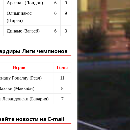
Арсенал (Лондон)
6
9
Олимпиакос
6
9
(Пиреи)
Динамо (Загреб)
6
3
ардиры Лиги чемпионов
Игрок
Голы
иану Роналду (Реал)
11
Захави (Маккаби)
8
т Левандовски (Бавария)
7
айте новости на E-mail