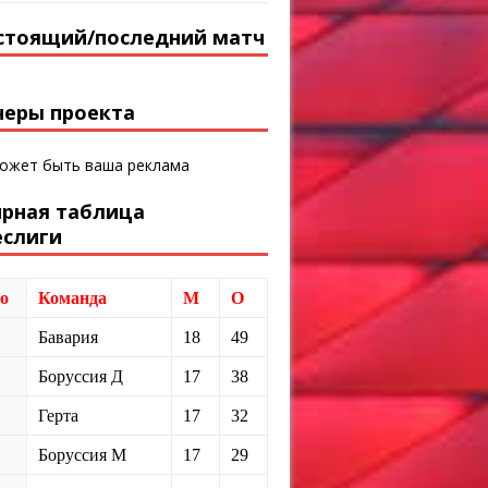
стоящий/последний матч
неры проекта
может быть ваша реклама
ирная таблица
еслиги
о
Команда
М
О
Бавария
18
49
Боруссия Д
17
38
Герта
17
32
Боруссия М
17
29