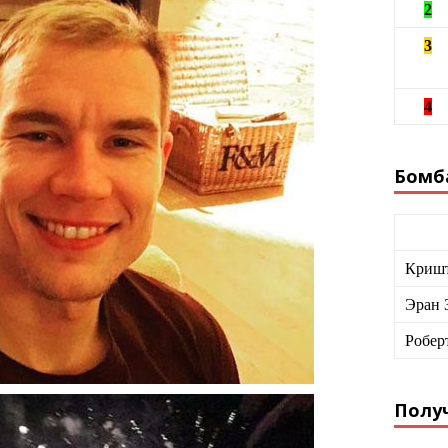
2
3
4
Бомб
Кришт
Эран 
Робер
Получ