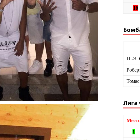
18
Бомб
П.-Э.
Робер
Томас
Лига
Мест
1