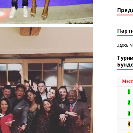
Пред
Парт
Здесь 
Турн
Бунд
Мест
1
2
3
4