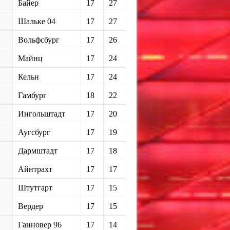
Байер
17
27
Шальке 04
17
27
Вольфсбург
17
26
Майнц
17
24
Кельн
17
24
Гамбург
18
22
Ингольштадт
17
20
Аугсбург
17
19
Дармштадт
17
18
Айнтрахт
17
17
Штутгарт
17
15
Вердер
17
15
Ганновер 96
17
14