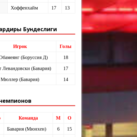
Хоффенхайм
17
13
ардиры Бундеслиги
Игрок
Голы
 Обамеянг (Боруссия Д)
18
т Левандовски (Бавария)
17
 Мюллер (Бавария)
14
 чемпионов
о
Команда
М
О
Бавария (Мюнхен)
6
15