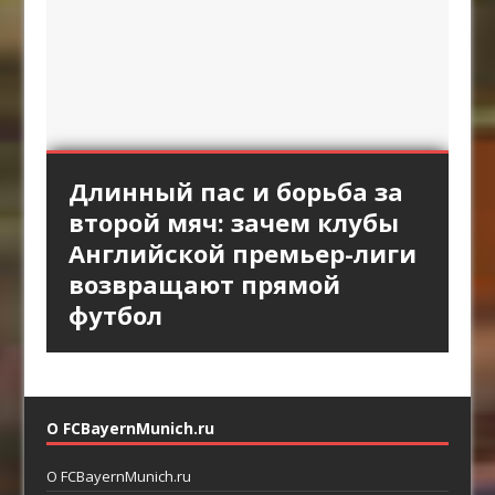
«Интер» против высокой
Длинный пас и борьба за
Стандарты «Арсенала»
Смена темпа в атаках
«Брага» против
линии «Барселоны»:
второй мяч: зачем клубы
как продолжение
«Астон Виллы»: почему
персонального прессинга:
пространство за защитой
Английской премьер-лиги
позиционной атаки
резкое ускорение опаснее
как ротации освобождают
как главный ресурс атаки
возвращают прямой
долгого владения
пространство между
футбол
линиями
О FCBayernMunich.ru
О FCBayernMunich.ru