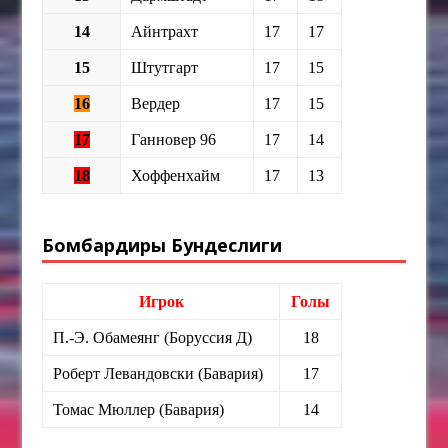
14
Айнтрахт
17
17
15
Штутгарт
17
15
16
Вердер
17
15
17
Ганновер 96
17
14
18
Хоффенхайм
17
13
Бомбардиры Бундеслиги
Игрок
Голы
П.-Э. Обамеянг (Боруссия Д)
18
Роберт Левандовски (Бавария)
17
Томас Мюллер (Бавария)
14