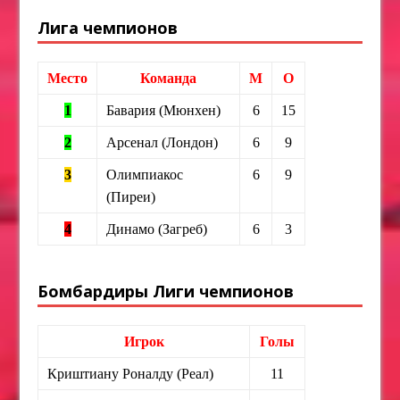
Лига чемпионов
Место
Команда
М
О
1
Бавария (Мюнхен)
6
15
2
Арсенал (Лондон)
6
9
3
Олимпиакос
6
9
(Пиреи)
4
Динамо (Загреб)
6
3
Бомбардиры Лиги чемпионов
Игрок
Голы
Криштиану Роналду (Реал)
11