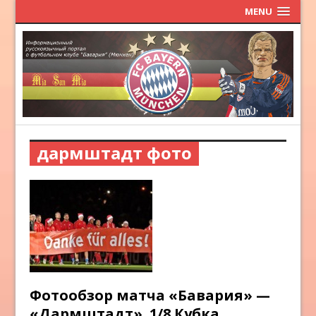
MENU
дармштадт фото
Фотообзор матча «Бавария» —
«Дармштадт». 1/8 Кубка