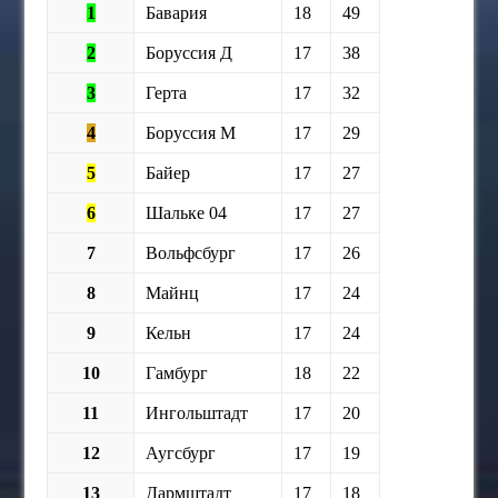
1
Бавария
18
49
2
Боруссия Д
17
38
3
Герта
17
32
4
Боруссия М
17
29
5
Байер
17
27
6
Шальке 04
17
27
7
Вольфсбург
17
26
8
Майнц
17
24
9
Кельн
17
24
10
Гамбург
18
22
11
Ингольштадт
17
20
12
Аугсбург
17
19
13
Дармштадт
17
18