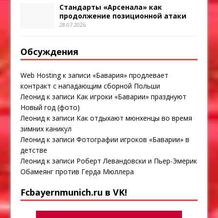
Стандарты «Арсенала» как
продолжение позиционной атаки
28.07.2026
Обсуждения
Web Hosting
к записи
«Бавария» продлевает
контракт с нападающим сборной Польши
Леонид
к записи
Как игроки «Баварии» празднуют
Новый год (фото)
Леонид
к записи
Как отдыхают мюнхенцы во время
зимних каникул
Леонид
к записи
Фотографии игроков «Баварии» в
детстве
Леонид
к записи
Роберт Левандовски и Пьер-Эмерик
Обамеянг против Герда Мюллера
Fcbayernmunich.ru в VK!