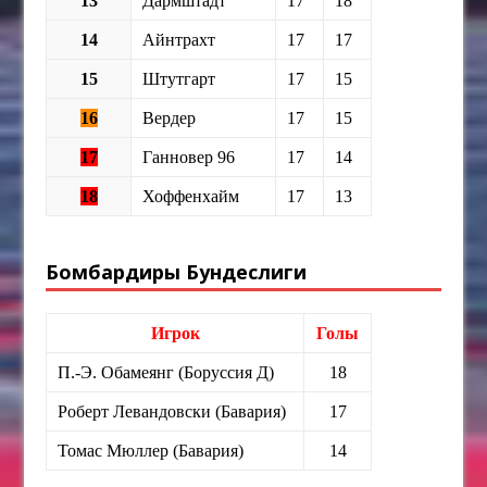
13
Дармштадт
17
18
14
Айнтрахт
17
17
15
Штутгарт
17
15
16
Вердер
17
15
17
Ганновер 96
17
14
18
Хоффенхайм
17
13
Бомбардиры Бундеслиги
Игрок
Голы
П.-Э. Обамеянг (Боруссия Д)
18
Роберт Левандовски (Бавария)
17
Томас Мюллер (Бавария)
14