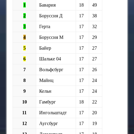
1
Бавария
18
49
2
Боруссия Д
17
38
3
Герта
17
32
4
Боруссия М
17
29
5
Байер
17
27
6
Шальке 04
17
27
7
Вольфсбург
17
26
8
Майнц
17
24
9
Кельн
17
24
10
Гамбург
18
22
11
Ингольштадт
17
20
12
Аугсбург
17
19