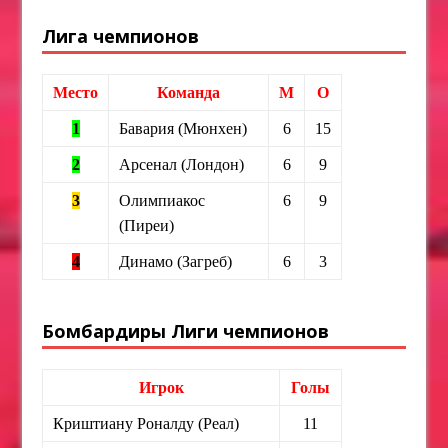
Лига чемпионов
Место
Команда
М
О
1
Бавария (Мюнхен)
6
15
2
Арсенал (Лондон)
6
9
3
Олимпиакос
6
9
(Пиреи)
4
Динамо (Загреб)
6
3
Бомбардиры Лиги чемпионов
Игрок
Голы
Криштиану Роналду (Реал)
11