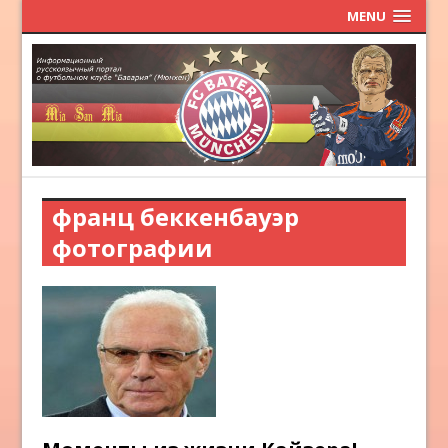
MENU
франц беккенбауэр
фотографии