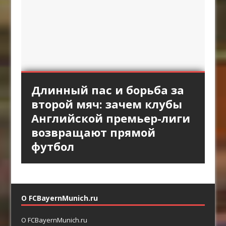
«Интер» против высокой
Длинный пас и борьба за
Стандарты «Арсенала»
Смена темпа в атаках
«Брага» против
линии «Барселоны»:
второй мяч: зачем клубы
как продолжение
«Астон Виллы»: почему
персонального прессинга:
пространство за защитой
Английской премьер-лиги
позиционной атаки
резкое ускорение опаснее
как ротации освобождают
как главный ресурс атаки
возвращают прямой
долгого владения
пространство между
футбол
линиями
О FCBayernMunich.ru
О FCBayernMunich.ru