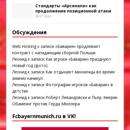
Стандарты «Арсенала» как
продолжение позиционной атаки
28.07.2026
Обсуждения
Web Hosting
к записи
«Бавария» продлевает
контракт с нападающим сборной Польши
Леонид
к записи
Как игроки «Баварии» празднуют
Новый год (фото)
Леонид
к записи
Как отдыхают мюнхенцы во время
зимних каникул
Леонид
к записи
Фотографии игроков «Баварии» в
детстве
Леонид
к записи
Роберт Левандовски и Пьер-Эмерик
Обамеянг против Герда Мюллера
Fcbayernmunich.ru в VK!