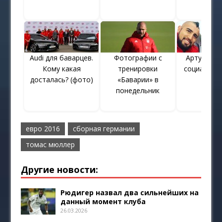
Audi для баварцев.
Фотографии с
Артуро Ви
Кому какая
тренировки
социальных
досталась? (фото)
«Баварии» в
(фото
понедельник
евро 2016
сборная германии
томас мюллер
Другие новости:
Рюдигер назвал два сильнейших на
данный момент клуба
26.03.2026