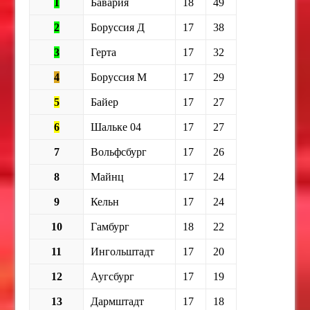
1
Бавария
18
49
2
Боруссия Д
17
38
3
Герта
17
32
4
Боруссия М
17
29
5
Байер
17
27
6
Шальке 04
17
27
7
Вольфсбург
17
26
8
Майнц
17
24
9
Кельн
17
24
10
Гамбург
18
22
11
Ингольштадт
17
20
12
Аугсбург
17
19
13
Дармштадт
17
18