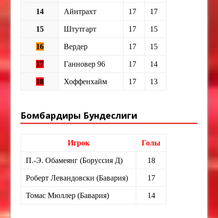
14
Айнтрахт
17
17
15
Штутгарт
17
15
16
Вердер
17
15
17
Ганновер 96
17
14
18
Хоффенхайм
17
13
Бомбардиры Бундеслиги
Игрок
Голы
П.-Э. Обамеянг (Боруссия Д)
18
Роберт Левандовски (Бавария)
17
Томас Мюллер (Бавария)
14