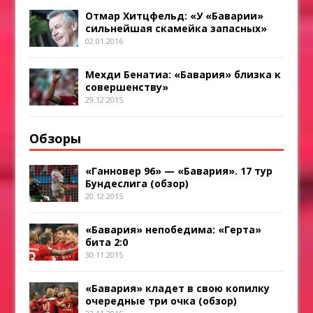
Отмар Хитцфельд: «У «Баварии»
сильнейшая скамейка запасных»
02.01.2016
Мехди Бенатиа: «Бавария» близка к
совершенству»
29.12.2015
Обзоры
«Ганновер 96» — «Бавария». 17 тур
Бундеслига (обзор)
20.12.2015
«Бавария» непобедима: «Герта»
бита 2:0
30.11.2015
«Бавария» кладет в свою копилку
очередные три очка (обзор)