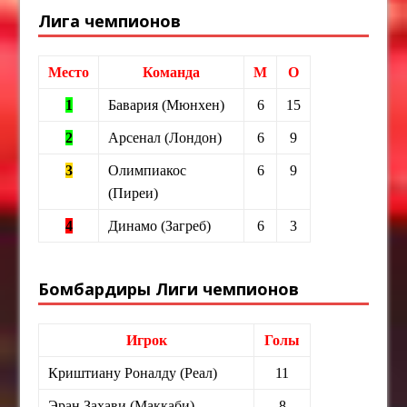
Лига чемпионов
Место
Команда
М
О
1
Бавария (Мюнхен)
6
15
2
Арсенал (Лондон)
6
9
3
Олимпиакос
6
9
(Пиреи)
4
Динамо (Загреб)
6
3
Бомбардиры Лиги чемпионов
Игрок
Голы
Криштиану Роналду (Реал)
11
Эран Захави (Маккаби)
8