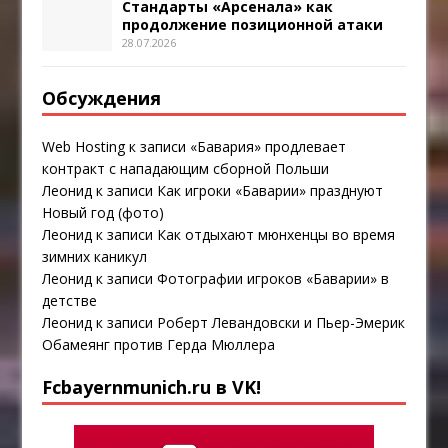
Стандарты «Арсенала» как
продолжение позиционной атаки
28.07.2026
Обсуждения
Web Hosting
к записи
«Бавария» продлевает
контракт с нападающим сборной Польши
Леонид
к записи
Как игроки «Баварии» празднуют
Новый год (фото)
Леонид
к записи
Как отдыхают мюнхенцы во время
зимних каникул
Леонид
к записи
Фотографии игроков «Баварии» в
детстве
Леонид
к записи
Роберт Левандовски и Пьер-Эмерик
Обамеянг против Герда Мюллера
Fcbayernmunich.ru в VK!