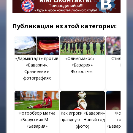
Публикации из этой категории:
«Дармштадт» против
«Олимпиакос» —
Стиляга 
«Баварии».
«Бавария».
Боате
Сравнение в
Фотоотчет
фотографиях
Фотообзор матча
Как игроки «Баварии»
Фотоотч
«Боруссия» М —
празднуют Новый год
тренир
«Бавария»
(фото)
«Баварии» в