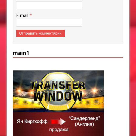
E-mail
*
main1