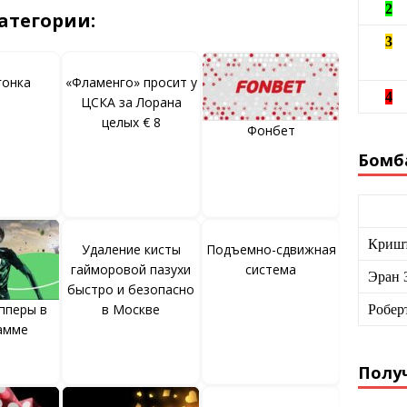
2
атегории:
3
гонка
«Фламенго» просит у
4
ЦСКА за Лорана
целых € 8
Фонбет
Бомб
Кришт
Удаление кисты
Подъемно-сдвижная
гайморовой пазухи
система
Эран 
быстро и безопасно
пперы в
в Москве
Робер
амме
Получ