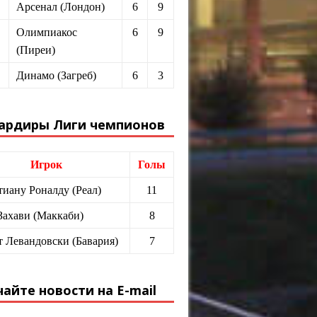
Арсенал (Лондон)
6
9
Олимпиакос
6
9
(Пиреи)
Динамо (Загреб)
6
3
ардиры Лиги чемпионов
Игрок
Голы
иану Роналду (Реал)
11
Захави (Маккаби)
8
т Левандовски (Бавария)
7
айте новости на E-mail