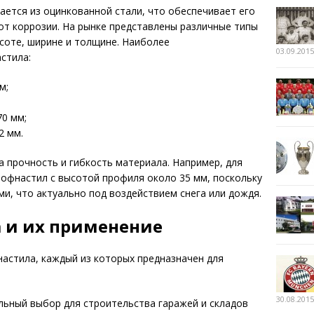
ется из оцинкованной стали, что обеспечивает его
от коррозии. На рынке представлены различные типы
соте, ширине и толщине. Наиболее
03.09.2015
стила:
м;
0 мм;
2 мм.
 прочность и гибкость материала. Например, для
рофнастил с высотой профиля около 35 мм, поскольку
ми, что актуально под воздействием снега или дождя.
 и их применение
астила, каждый из которых предназначен для
30.08.2015
ьный выбор для строительства гаражей и складов