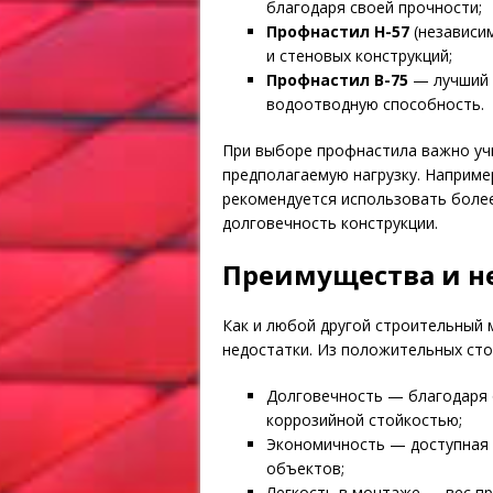
благодаря своей прочности;
Профнастил Н-57
(независи
и стеновых конструкций;
Профнастил В-75
— лучший в
водоотводную способность.
При выборе профнастила важно учи
предполагаемую нагрузку. Наприме
рекомендуется использовать более
долговечность конструкции.
Преимущества и н
Как и любой другой строительный 
недостатки. Из положительных ст
Долговечность — благодаря 
коррозийной стойкостью;
Экономичность — доступная 
объектов;
Легкость в монтаже — вес п