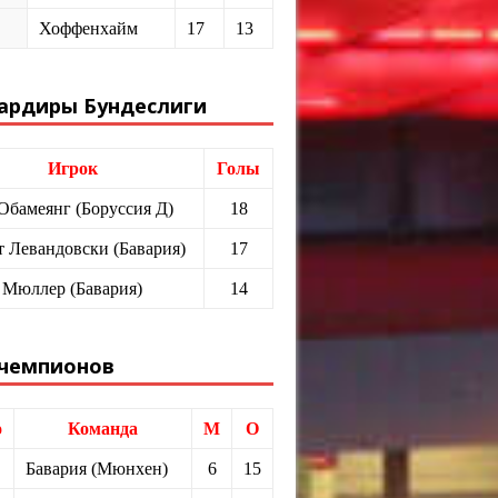
Хоффенхайм
17
13
ардиры Бундеслиги
Игрок
Голы
 Обамеянг (Боруссия Д)
18
т Левандовски (Бавария)
17
 Мюллер (Бавария)
14
 чемпионов
о
Команда
М
О
Бавария (Мюнхен)
6
15