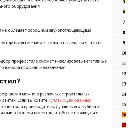
5
ьного оборудования.
6
7
 не обладает хорошими звукопоглощающими
8
погоду покрытие может сильно нагреваться, что не
9
10
одбор профнастила сможет нивелировать негативные
11
ого выбора профиля и назначения.
12
стил?
13
профнастил можно в различных строительных
14
 сайтах. Если вы хотите
купить оцинкованный
15
а качество и производитель. Лучше всего выбирать
ьными отзывами клиентов, чтобы не столкнуться с
16
17