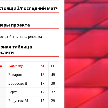
стоящий/последний матч
неры проекта
может быть ваша реклама
ирная таблица
еслиги
о
Команда
М
О
Бавария
18
49
Боруссия Д
17
38
Герта
17
32
Боруссия М
17
29