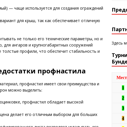
мый) — чаще используется для создания ограждений
Пред
ариант для крыш, так как обеспечивает отличную
Парт
тывать не только его технические параметры, но и
Здесь 
р, для ангаров и крупногабаритных сооружений
 толстые профили, что обеспечит стабильность и
Турн
Бунд
едостатки профнастила
Мест
материал, профнастил имеет свои преимущества и
1
орон можно выделить:
2
оцинковке, профнастил обладает высокой
3
цена делает его отличным выбором для больших
4
рофилированного листа позволяет укладывать его