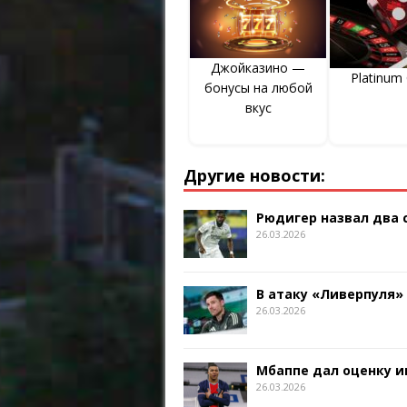
Джойказино —
Platinum
бонусы на любой
вкус
Другие новости:
Рюдигер назвал два
26.03.2026
В атаку «Ливерпуля»
26.03.2026
Мбаппе дал оценку и
26.03.2026