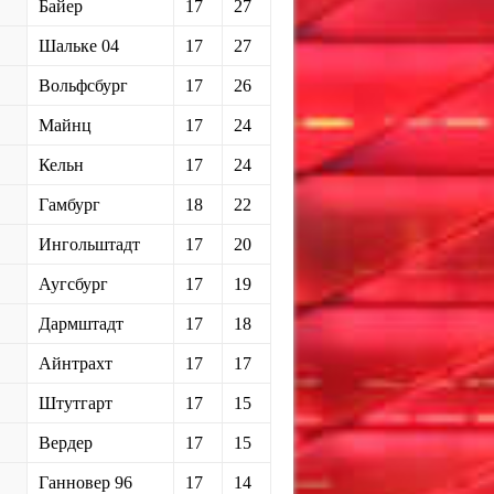
Байер
17
27
Шальке 04
17
27
Вольфсбург
17
26
Майнц
17
24
Кельн
17
24
Гамбург
18
22
Ингольштадт
17
20
Аугсбург
17
19
Дармштадт
17
18
Айнтрахт
17
17
Штутгарт
17
15
Вердер
17
15
Ганновер 96
17
14