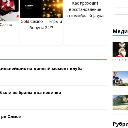
Как проходит
восстановление
автомобилей Jaguar
Gold Casino — игры и
 Casino
бонусы 24/7
Меди
02.01.2016
 сильнейших на данный момент клуба
 были выбраны два новичка
гре Олисе
Рубр