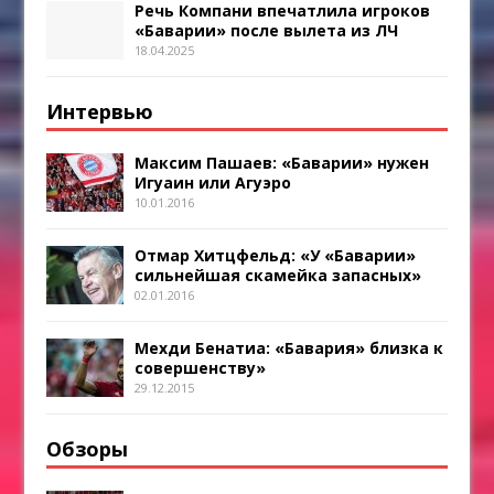
Речь Компани впечатлила игроков
«Баварии» после вылета из ЛЧ
18.04.2025
Интервью
Максим Пашаев: «Баварии» нужен
Игуаин или Агуэро
10.01.2016
Отмар Хитцфельд: «У «Баварии»
сильнейшая скамейка запасных»
02.01.2016
Мехди Бенатиа: «Бавария» близка к
совершенству»
29.12.2015
Обзоры