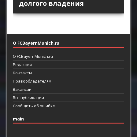
как главный ресурс атаки
возвращают прямой
долгого владения
пространство между
футбол
линиями
О FCBayernMunich.ru
О FCBayernMunich.ru
Редакция
Контакты
Правообладателям
Вакансии
Все публикации
Сообщить об ошибке
main