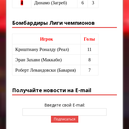
4
Динамо (Загреб)
6
3
Бомбардиры Лиги чемпионов
Игрок
Голы
Криштиану Роналду (Реал)
11
Эран Захави (Маккаби)
8
Роберт Левандовски (Бавария)
7
Получайте новости на E-mail
Введите свой E-mail: