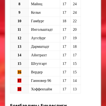
8
Майнц
17
24
9
Кельн
17
24
10
Гамбург
18
22
11
Ингольштадт
17
20
12
Аугсбург
17
19
13
Дармштадт
17
18
14
Айнтрахт
17
17
15
Штутгарт
17
15
16
Вердер
17
15
17
Ганновер 96
17
14
18
Хоффенхайм
17
13
Бомбардиры Бундеслиги