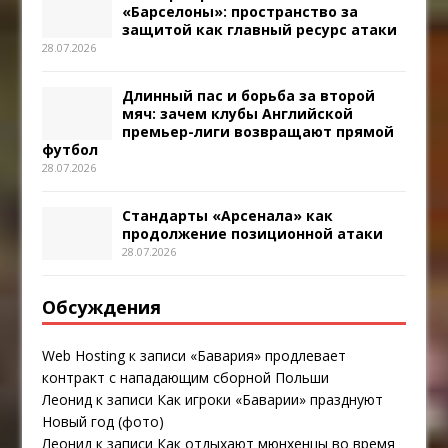
«Барселоны»: пространство за
защитой как главный ресурс атаки
28.07.2026
Длинный пас и борьба за второй
мяч: зачем клубы Английской
премьер-лиги возвращают прямой
футбол
28.07.2026
Стандарты «Арсенала» как
продолжение позиционной атаки
28.07.2026
Обсуждения
Web Hosting
к записи
«Бавария» продлевает
контракт с нападающим сборной Польши
Леонид
к записи
Как игроки «Баварии» празднуют
Новый год (фото)
Леонид
к записи
Как отдыхают мюнхенцы во время