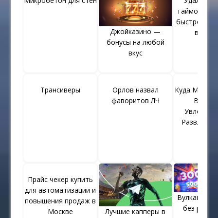
Микробетон для стен
Удаление 
гайморовой
быстро и бе
Джойказино —
в Мос
бонусы на любой
вкус
Трансиверы
Орлов назвал
Куда Можно
фаворитов ЛЧ
В Миас
Увлекате
Развлечен
Все
Прайс чекер купить
для автоматизации и
Вулкан бесп
повышения продаж в
без регис
Москве
Лучшие капперы в