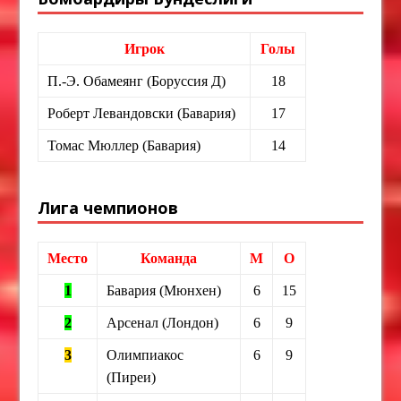
Игрок
Голы
П.-Э. Обамеянг (Боруссия Д)
18
Роберт Левандовски (Бавария)
17
Томас Мюллер (Бавария)
14
Лига чемпионов
Место
Команда
М
О
1
Бавария (Мюнхен)
6
15
2
Арсенал (Лондон)
6
9
3
Олимпиакос
6
9
(Пиреи)