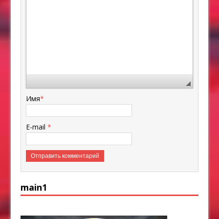
Имя
*
E-mail
*
main1