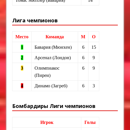
Томас Мюллер (Бавария)
14
Лига чемпионов
Место
Команда
М
О
1
Бавария (Мюнхен)
6
15
2
Арсенал (Лондон)
6
9
3
Олимпиакос
6
9
(Пиреи)
4
Динамо (Загреб)
6
3
Бомбардиры Лиги чемпионов
Игрок
Голы