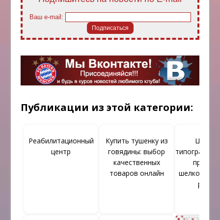
Ваш e-mail:
Публикации из этой категории:
Реабилитационный
Купить тушенку из
Цифро
центр
говядины: выбор
типография 
качественных
предла
товаров онлайн
шелкотраф
решен