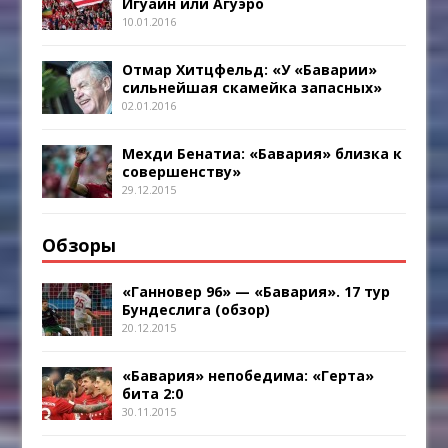
Игуаин или Агуэро
10.01.2016
Отмар Хитцфельд: «У «Баварии»
сильнейшая скамейка запасных»
02.01.2016
Мехди Бенатиа: «Бавария» близка к
совершенству»
29.12.2015
Обзоры
«Ганновер 96» — «Бавария». 17 тур
Бундеслига (обзор)
20.12.2015
«Бавария» непобедима: «Герта»
бита 2:0
30.11.2015