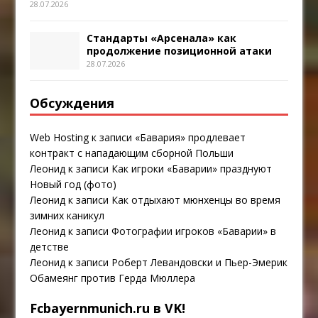
28.07.2026
Стандарты «Арсенала» как
продолжение позиционной атаки
28.07.2026
Обсуждения
Web Hosting
к записи
«Бавария» продлевает
контракт с нападающим сборной Польши
Леонид
к записи
Как игроки «Баварии» празднуют
Новый год (фото)
Леонид
к записи
Как отдыхают мюнхенцы во время
зимних каникул
Леонид
к записи
Фотографии игроков «Баварии» в
детстве
Леонид
к записи
Роберт Левандовски и Пьер-Эмерик
Обамеянг против Герда Мюллера
Fcbayernmunich.ru в VK!