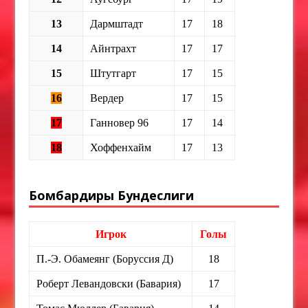
13
Дармштадт
17
18
14
Айнтрахт
17
17
15
Штутгарт
17
15
16
Вердер
17
15
17
Ганновер 96
17
14
18
Хоффенхайм
17
13
Бомбардиры Бундеслиги
Игрок
Голы
П.-Э. Обамеянг (Боруссия Д)
18
Роберт Левандовски (Бавария)
17