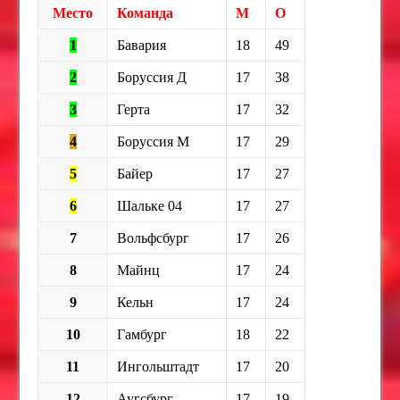
Место
Команда
М
О
1
Бавария
18
49
2
Боруссия Д
17
38
3
Герта
17
32
4
Боруссия М
17
29
5
Байер
17
27
6
Шальке 04
17
27
7
Вольфсбург
17
26
8
Майнц
17
24
9
Кельн
17
24
10
Гамбург
18
22
11
Ингольштадт
17
20
12
Аугсбург
17
19