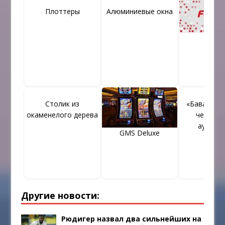
Плоттеры
Алюминиевые окна
Фонб
Столик из
«Бавария» 
окаменелого дерева
четыре 
аутсайд
GMS Deluxe
Другие новости:
Рюдигер назвал два сильнейших на