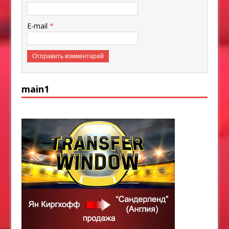
E-mail
*
main1