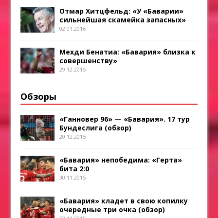
Отмар Хитцфельд: «У «Баварии»
сильнейшая скамейка запасных»
02.01.2016
Мехди Бенатиа: «Бавария» близка к
совершенству»
29.12.2015
Обзоры
«Ганновер 96» — «Бавария». 17 тур
Бундеслига (обзор)
20.12.2015
«Бавария» непобедима: «Герта»
бита 2:0
30.11.2015
«Бавария» кладет в свою копилку
очередные три очка (обзор)