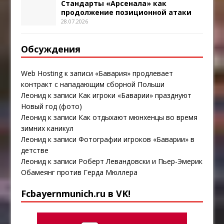
Стандарты «Арсенала» как
продолжение позиционной атаки
28.07.2026
Обсуждения
Web Hosting
к записи
«Бавария» продлевает
контракт с нападающим сборной Польши
Леонид
к записи
Как игроки «Баварии» празднуют
Новый год (фото)
Леонид
к записи
Как отдыхают мюнхенцы во время
зимних каникул
Леонид
к записи
Фотографии игроков «Баварии» в
детстве
Леонид
к записи
Роберт Левандовски и Пьер-Эмерик
Обамеянг против Герда Мюллера
Fcbayernmunich.ru в VK!