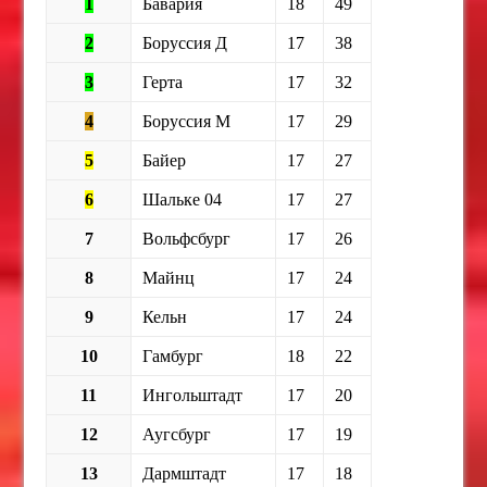
1
Бавария
18
49
2
Боруссия Д
17
38
3
Герта
17
32
4
Боруссия М
17
29
5
Байер
17
27
6
Шальке 04
17
27
7
Вольфсбург
17
26
8
Майнц
17
24
9
Кельн
17
24
10
Гамбург
18
22
11
Ингольштадт
17
20
12
Аугсбург
17
19
13
Дармштадт
17
18