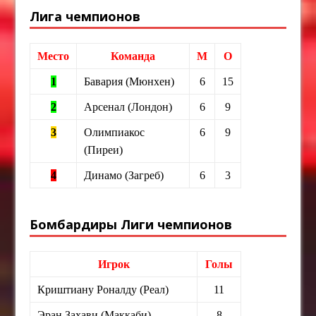
Лига чемпионов
Место
Команда
М
О
1
Бавария (Мюнхен)
6
15
2
Арсенал (Лондон)
6
9
3
Олимпиакос
6
9
(Пиреи)
4
Динамо (Загреб)
6
3
Бомбардиры Лиги чемпионов
Игрок
Голы
Криштиану Роналду (Реал)
11
Эран Захави (Маккаби)
8