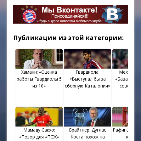
Публикации из этой категории:
Хаманн: «Оценка
Гвардиола:
Мехди Бен
работы Гвардиолы 5
«Выступал бы за
«Бавария» б
из 10»
сборную Каталонии»
совершен
Мамаду Сакхо:
Брайтнер: Дуглас
Рафинья о п
«Позор для «ПСЖ»
Коста похож на
немецк