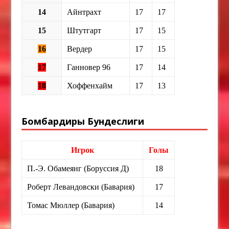
14
Айнтрахт
17
17
15
Штутгарт
17
15
16
Вердер
17
15
17
Ганновер 96
17
14
18
Хоффенхайм
17
13
Бомбардиры Бундеслиги
Игрок
Голы
П.-Э. Обамеянг (Боруссия Д)
18
Роберт Левандовски (Бавария)
17
Томас Мюллер (Бавария)
14