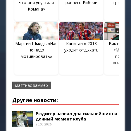
что они упустили
раннего Рибери
граждан
Комана»
Мартин Шмидт: «Нас
Капитан в 2018
Виктор Скр
не надо
уходит отдыхать
«Мы до
мотивировать»
полнос
выложит
маттиас заммер
Другие новости:
Рюдигер назвал два сильнейших на
данный момент клуба
26.03.2026