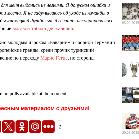
для меня выдались не легкими. Я допускал ошибки и
вои места. Я не задумываюсь об уходе из команды в
обы «немецкий футбольный гигант» ассоциировался с
03.09.2015
лучший
магазин табака для кальяна
.
окно молодым игроком «Баварии» и сборной Германии
вропейские гранды, среди прочих туринский
жение по переходу
Марио Гетце
, но стороны
re no polls available at the moment.
ресным материалом с друзьями!
2
30.08.2015