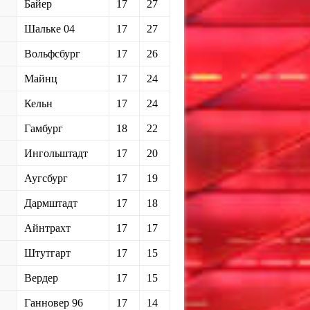
Байер
17
27
Шальке 04
17
27
Вольфсбург
17
26
Майнц
17
24
Кельн
17
24
Гамбург
18
22
Ингольштадт
17
20
Аугсбург
17
19
Дармштадт
17
18
Айнтрахт
17
17
Штутгарт
17
15
Вердер
17
15
Ганновер 96
17
14