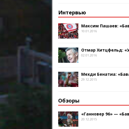
Интервью
Максим Пашаев: «Бав
10.01.2016
Отмар Хитцфельд: «
02.01.2016
Мехди Бенатиа: «Бав
29.12.2015
Обзоры
«Ганновер 96» — «Бав
20.12.2015