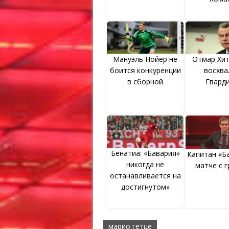
Мануэль Нойер не
Отмар Хи
боится конкуренции
восхва
в сборной
Гвард
Бенатиа: «Бавария»
Капитан «Б
никогда не
матче с 
останавливается на
достигнутом»
марио гетце