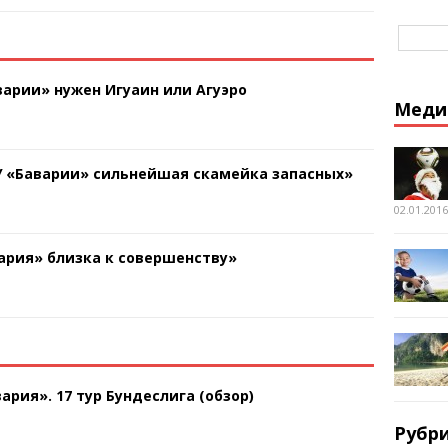
арии» нужен Игуаин или Агуэро
Меди
У «Баварии» сильнейшая скамейка запасных»
02.01.2016
ария» близка к совершенству»
ария». 17 тур Бундеслига (обзор)
Рубр