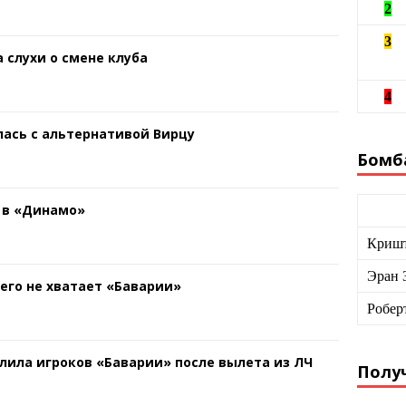
2
3
 слухи о смене клуба
4
ась с альтернативой Вирцу
Бомб
 в «Динамо»
Кришт
Эран 
чего не хватает «Баварии»
Робер
лила игроков «Баварии» после вылета из ЛЧ
Получ