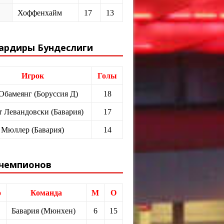
Хоффенхайм
17
13
ардиры Бундеслиги
Игрок
Голы
 Обамеянг (Боруссия Д)
18
т Левандовски (Бавария)
17
 Мюллер (Бавария)
14
 чемпионов
о
Команда
М
О
Бавария (Мюнхен)
6
15