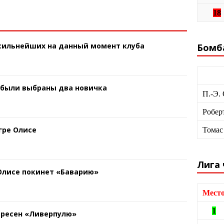
18
 сильнейших на данный момент клуба
Бомб
 были выбраны два новичка
П.-Э.
Робер
гре Олисе
Томас
Лига
 Олисе покинет «Баварию»
Мест
1
ересен «Ливерпулю»