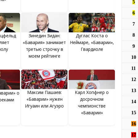
5
6
7
8
тцфельд
Зинедин Зидан:
Дуглас Коста о
ляет
«Бавария» занимает
Неймаре, «Баварии»,
9
иолу
третью строчку в
Гвардиоле
моем рейтинге
10
11
12
13
Максим Пашаев:
Карл Хопфнер о
аварии» о
«Баварии» нужен
досрочном
греками
14
Игуаин или Агуэро
чемпионстве
«Баварии»
15
16
17