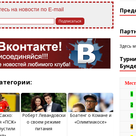
есь на новости по E-mail
Пред
Парт
Здесь 
Турн
Бунд
атегории:
Мест
1
2
Сакхо:
Роберт Левандовски
Боатенг о Комане и
3
я «ПСЖ»
о своем режиме
«Олимпиакосе»
4
пустили
питания
на»