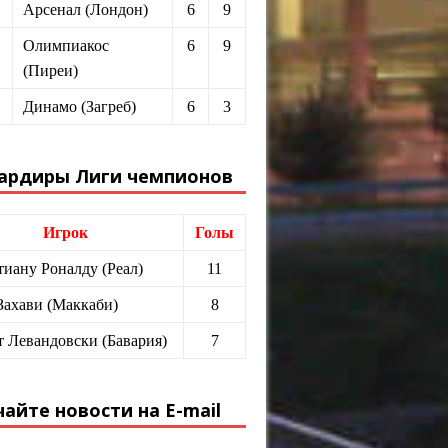
Арсенал (Лондон)
6
9
Олимпиакос
6
9
(Пиреи)
Динамо (Загреб)
6
3
ардиры Лиги чемпионов
Игрок
Голы
иану Роналду (Реал)
11
Захави (Маккаби)
8
т Левандовски (Бавария)
7
айте новости на E-mail