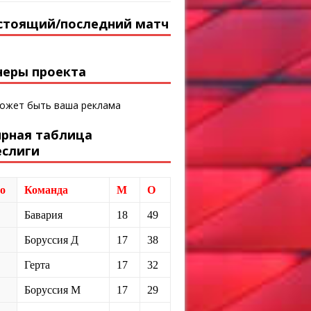
стоящий/последний матч
неры проекта
может быть ваша реклама
ирная таблица
еслиги
о
Команда
М
О
Бавария
18
49
Боруссия Д
17
38
Герта
17
32
Боруссия М
17
29