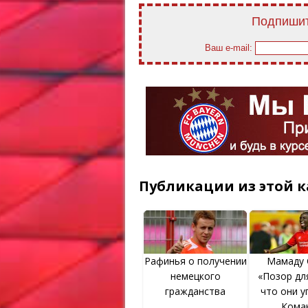
Подпишит
Ваш e-mail:
Публикации из этой к
Рафинья о получении
Мамаду 
немецкого
«Позор дл
гражданства
что они у
Кома