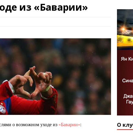
оде из «Баварии»
О клу
слями о возможном уходе из
«Баварии»
: