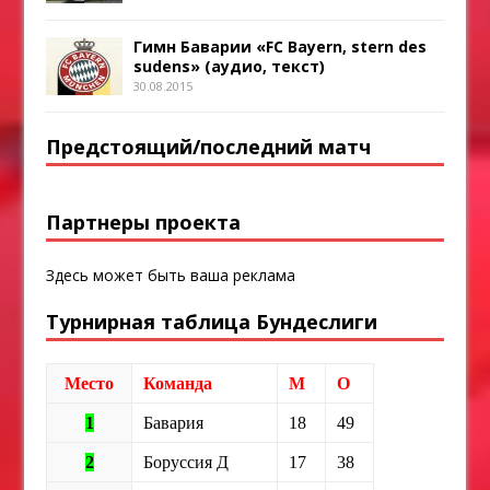
Гимн Баварии «FC Bayern, stern des
sudens» (аудио, текст)
30.08.2015
Предстоящий/последний матч
Партнеры проекта
Здесь может быть ваша реклама
Турнирная таблица Бундеслиги
Место
Команда
М
О
1
Бавария
18
49
2
Боруссия Д
17
38