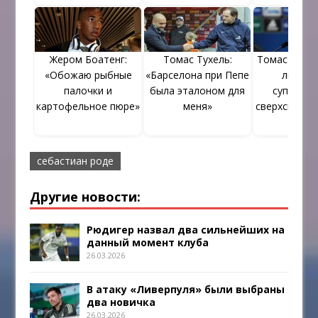
Жером Боатенг:
Томас Тухель:
Томас Мюлл
«Обожаю рыбные
«Барселона при Пепе
люди, а
палочки и
была эталоном для
супергер
картофельное пюре»
меня»
сверхспосо
»
себастиан роде
Другие новости:
Рюдигер назвал два сильнейших на
данный момент клуба
26.03.2026
В атаку «Ливерпуля» были выбраны
два новичка
26.03.2026