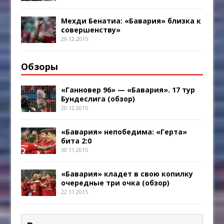
Мехди Бенатиа: «Бавария» близка к
совершенству»
29.12.2015
Обзоры
«Ганновер 96» — «Бавария». 17 тур
Бундеслига (обзор)
20.12.2015
«Бавария» непобедима: «Герта»
бита 2:0
30.11.2015
«Бавария» кладет в свою копилку
очередные три очка (обзор)
22.11.2015