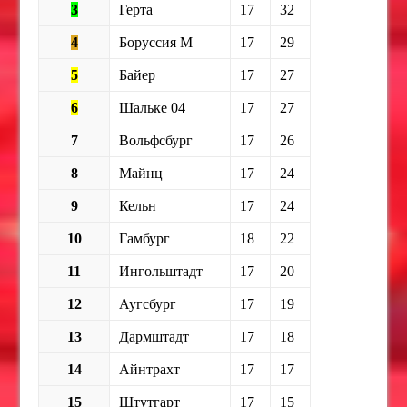
3
Герта
17
32
4
Боруссия М
17
29
5
Байер
17
27
6
Шальке 04
17
27
7
Вольфсбург
17
26
8
Майнц
17
24
9
Кельн
17
24
10
Гамбург
18
22
11
Ингольштадт
17
20
12
Аугсбург
17
19
13
Дармштадт
17
18
14
Айнтрахт
17
17
15
Штутгарт
17
15