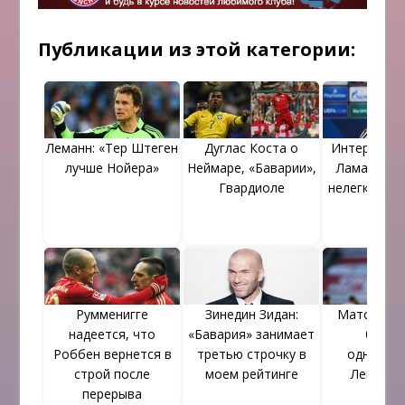
Публикации из этой категории:
Леманн: «Тер Штеген
Дуглас Коста о
Интервью 
лучше Нойера»
Неймаре, «Баварии»,
Лама. «Нам
Гвардиоле
нелегко в Л
Румменигге
Зинедин Зидан:
Матс Хумм
надеется, что
«Бавария» занимает
бывш
Роббен вернется в
третью строчку в
одноклу
строй после
моем рейтинге
Левандо
перерыва