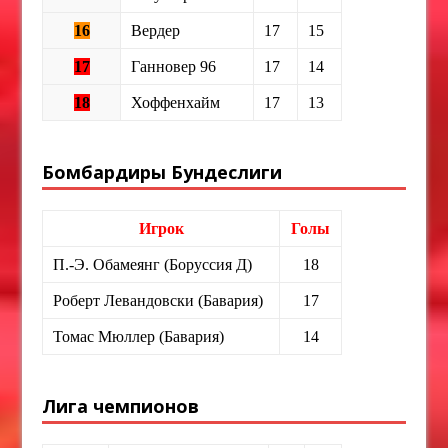
16
Вердер
17
15
17
Ганновер 96
17
14
18
Хоффенхайм
17
13
Бомбардиры Бундеслиги
Игрок
Голы
П.-Э. Обамеянг (Боруссия Д)
18
Роберт Левандовски (Бавария)
17
Томас Мюллер (Бавария)
14
Лига чемпионов