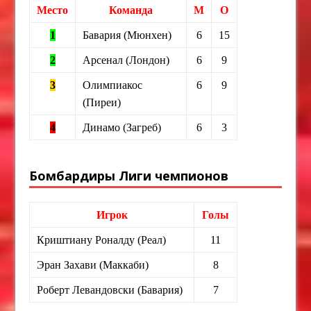
Место
Команда
М
О
1
Бавария (Мюнхен)
6
15
2
Арсенал (Лондон)
6
9
3
Олимпиакос
6
9
(Пиреи)
4
Динамо (Загреб)
6
3
Бомбардиры Лиги чемпионов
Игрок
Голы
Криштиану Роналду (Реал)
11
Эран Захави (Маккаби)
8
Роберт Левандовски (Бавария)
7