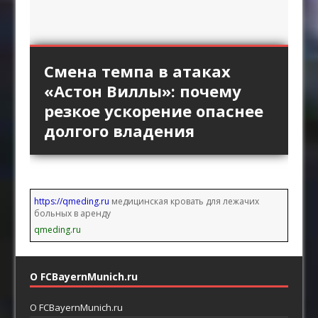
«Интер» против высокой
Длинный пас и борьба за
Стандарты «Арсенала»
Смена темпа в атаках
«Брага» против
линии «Барселоны»:
второй мяч: зачем клубы
как продолжение
«Астон Виллы»: почему
персонального прессинга:
пространство за защитой
Английской премьер-лиги
позиционной атаки
резкое ускорение опаснее
как ротации освобождают
как главный ресурс атаки
возвращают прямой
долгого владения
пространство между
футбол
линиями
https://qmeding.ru
медицинская кровать для лежачих
больных в аренду
qmeding.ru
О FCBayernMunich.ru
О FCBayernMunich.ru