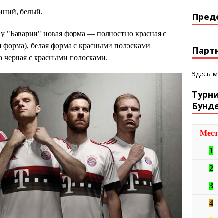
иний, белый.
Пред
 у "Баварии" новая форма — полностью красная с
 форма), белая форма с красными полосками
Парт
а черная с красными полосками.
Здесь 
Турн
Бунд
Мест
1
2
3
4