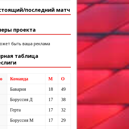
стоящий/последний матч
неры проекта
может быть ваша реклама
ирная таблица
еслиги
о
Команда
М
О
Бавария
18
49
Боруссия Д
17
38
Герта
17
32
Боруссия М
17
29