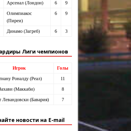
Арсенал (Лондон)
6
9
Олимпиакос
6
9
(Пиреи)
Динамо (Загреб)
6
3
ардиры Лиги чемпионов
Игрок
Голы
иану Роналду (Реал)
11
Захави (Маккаби)
8
т Левандовски (Бавария)
7
айте новости на E-mail