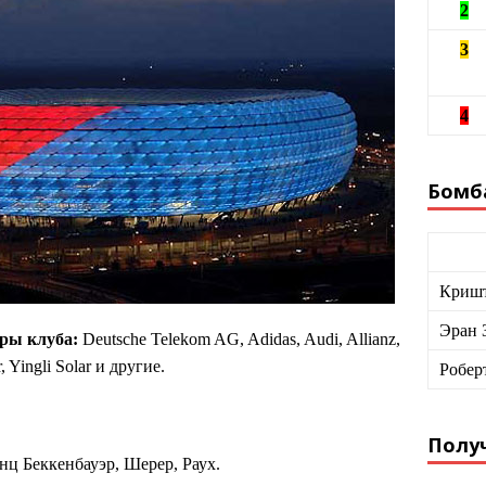
2
3
4
Бомб
Кришт
Эран 
ры клуба:
Deutsche Telekom AG, Adidas, Audi, Allianz,
 Yingli Solar и другие.
Робер
Получ
ц Беккенбауэр, Шерер, Раух.