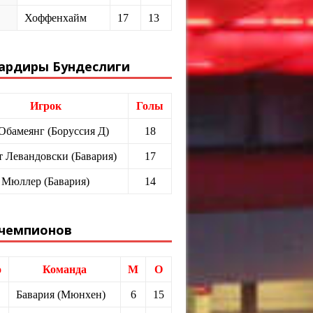
Хоффенхайм
17
13
ардиры Бундеслиги
Игрок
Голы
 Обамеянг (Боруссия Д)
18
т Левандовски (Бавария)
17
 Мюллер (Бавария)
14
 чемпионов
о
Команда
М
О
Бавария (Мюнхен)
6
15