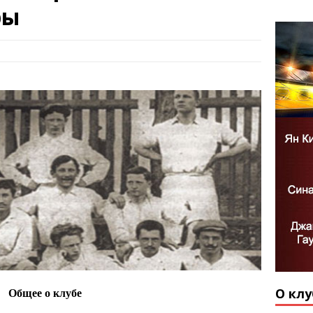
ры
О клу
Общее о клубе