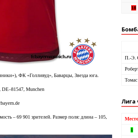
18
Бомб
П.-Э.
Робер
ники»), ФК «Голливуд», Баварцы, Звезда юга.
Томас
1, DE–81547, Munchen
Лига
bayern.de
сть – 69 901 зрителей. Размер поля: длина – 105,
Мест
1