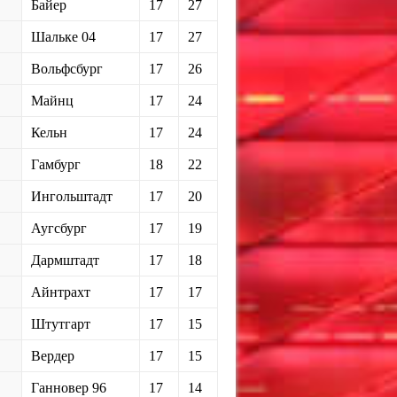
Байер
17
27
Шальке 04
17
27
Вольфсбург
17
26
Майнц
17
24
Кельн
17
24
Гамбург
18
22
Ингольштадт
17
20
Аугсбург
17
19
Дармштадт
17
18
Айнтрахт
17
17
Штутгарт
17
15
Вердер
17
15
Ганновер 96
17
14