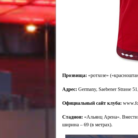
Прозвища:
«ротхозе» («красноштан
Адрес:
Germany, Saebener Strasse 5
Официальный сайт клуба:
www.fc
Стадион:
«Альянц Арена». Вместимо
ширина – 69 (в метрах).