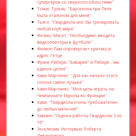
супергерои со сверхспособностями"
Томас Тухель: "Барселона при Пепе
была эталоном для меня"
Тьяго: "Гвардиола мог бы тренировать
любой клуб мира"
Феликс Магат: "Необходимо вводить
видеоповторы в футболе"
Филипп Лам опровергает критику в
адрес Гетце
Франк Рибери: "Бавария" и Рибери - мы
единое целое"
Хави Мартинес: "Для нас начало этого
сезона самое лучшее"
Хави Мартинес: "Моя цель играть на
Чемпионате Европы во Франции"
Хави: "Гвардиола очень требователен
до любых мелочей"
Хаманн: "Оценка работы Гвардиолы 5 из
10"
Эксклюзив. Интервью Роберта
Левандовски