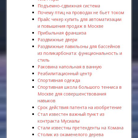
Подъемно-сдвижная система
Почему птиц на проводах не бьет током
Прайс чекер купить для автоматизации
и повышения продаж в Москве
Прибыльная франшиза
Раздвижные двери
Раздвижные павильоны для бассейнов
из поликарбоната: функциональность и
стиль
Раковина напольная в ванную
Реабилитационный центр
Спортивная одежда
Спортивная школа большого тенниса в
Москве для совершенствования
навыков
Срок действия патента на изобретение
Стал известен важный пункт из
контракта Мусиалы
Стали известны претенденты на Комана
Столик из окаменелого дерева