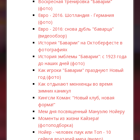
Воскресная тренировка "Баварии"
(фото)
Евро - 2016. Шотландия - Германия
(фото)
Евро - 2016: снова дубль "баварца"
(видеообзор)
История "Баварии" на Октоберфесте в
фотографиях
История эмблемы "Баварии": с 1923 года
до наших дней (фото)
Как игроки "Баварии" празднуют Новый
год (фото)
Как отдыхают мюнхенцы во время
зимних каникул
Кингсли Коман: "Новый клуб, новая
форма!"
Мем дня посвященный Мануэлю Нойеру
Моменты из жизни Кайзера!
(фотоподборка)
Нойер - человек паук или Топ - 10
сейвов вратарей мира (видео)