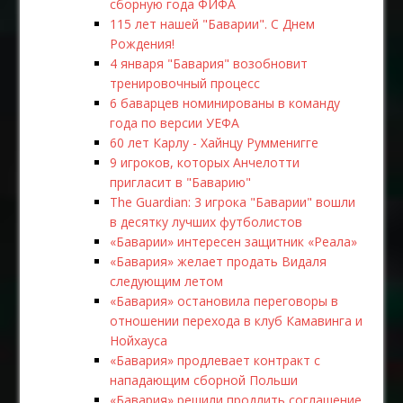
сборную года ФИФА
115 лет нашей "Баварии". С Днем
Рождения!
4 января "Бавария" возобновит
тренировочный процесс
6 баварцев номинированы в команду
года по версии УЕФА
60 лет Карлу - Хайнцу Румменигге
9 игроков, которых Анчелотти
пригласит в "Баварию"
The Guardian: 3 игрока "Баварии" вошли
в десятку лучших футболистов
«Баварии» интересен защитник «Реала»
«Бавария» желает продать Видаля
следующим летом
«Бавария» остановила переговоры в
отношении перехода в клуб Камавинга и
Нойхауса
«Бавария» продлевает контракт с
нападающим сборной Польши
«Бавария» решили продлить соглашение