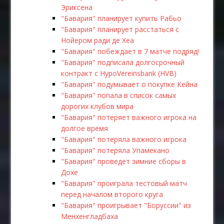
Эриксена
"Бавария" планирует купить Рабьо
"Бавария" планирует расстаться с
Нойером ради де Хеа
"Бавария" побеждает в 7 матче подряд!
"Бавария" подписала долгосрочный
контракт с HypoVereinsbank (HVB)
"Бавария" подумывает о покупке Кейна
"Бавария" попала в список самых
дорогих клубов мира
"Бавария" потеряет важного игрока на
долгое время
"Бавария" потеряла важного игрока
"Бавария" потеряла Упамекано
"Бавария" проведет зимние сборы в
Дохе
"Бавария" проиграла тестовый матч
перед началом второго круга
"Бавария" проигрывает "Боруссии" из
Менхенгладбаха