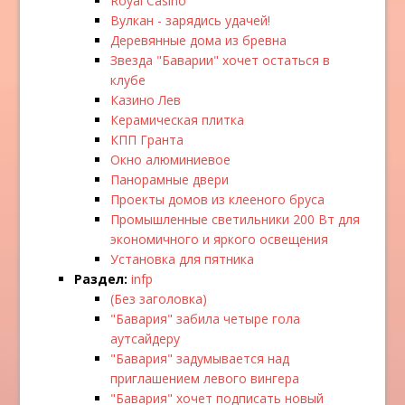
Royal Casino
Вулкан - зарядись удачей!
Деревянные дома из бревна
Звезда "Баварии" хочет остаться в
клубе
Казино Лев
Керамическая плитка
КПП Гранта
Окно алюминиевое
Панорамные двери
Проекты домов из клееного бруса
Промышленные светильники 200 Вт для
экономичного и яркого освещения
Установка для пятника
Раздел:
infp
(Без заголовка)
"Бавария" забила четыре гола
аутсайдеру
"Бавария" задумывается над
приглашением левого вингера
"Бавария" хочет подписать новый