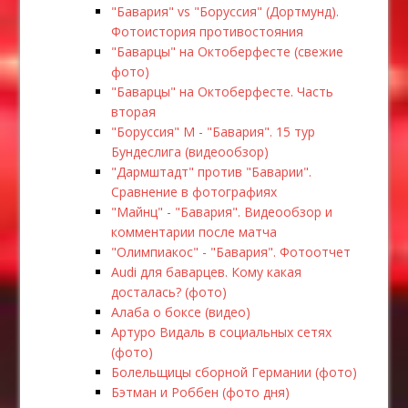
"Бавария" vs "Боруссия" (Дортмунд).
Фотоистория противостояния
"Баварцы" на Октоберфесте (свежие
фото)
"Баварцы" на Октоберфесте. Часть
вторая
"Боруссия" М - "Бавария". 15 тур
Бундеслига (видеообзор)
"Дармштадт" против "Баварии".
Сравнение в фотографиях
"Майнц" - "Бавария". Видеообзор и
комментарии после матча
"Олимпиакос" - "Бавария". Фотоотчет
Audi для баварцев. Кому какая
досталась? (фото)
Алаба о боксе (видео)
Артуро Видаль в социальных сетях
(фото)
Болельщицы сборной Германии (фото)
Бэтман и Роббен (фото дня)