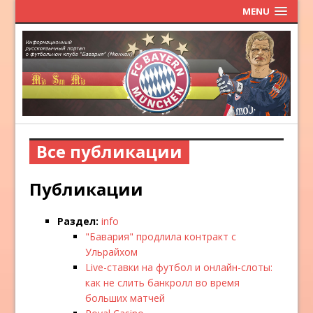
MENU
Все публикации
Публикации
Раздел:
info
"Бавария" продлила контракт с
Ульрайхом
Live-ставки на футбол и онлайн-слоты:
как не слить банкролл во время
больших матчей