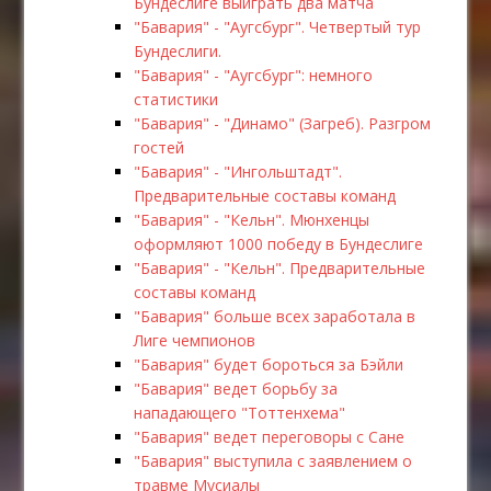
Бундеслиге выиграть два матча
"Бавария" - "Аугсбург". Четвертый тур
Бундеслиги.
"Бавария" - "Аугсбург": немного
статистики
"Бавария" - "Динамо" (Загреб). Разгром
гостей
"Бавария" - "Ингольштадт".
Предварительные составы команд
"Бавария" - "Кельн". Мюнхенцы
оформляют 1000 победу в Бундеслиге
"Бавария" - "Кельн". Предварительные
составы команд
"Бавария" больше всех заработала в
Лиге чемпионов
"Бавария" будет бороться за Бэйли
"Бавария" ведет борьбу за
нападающего "Тоттенхема"
"Бавария" ведет переговоры с Сане
"Бавария" выступила с заявлением о
травме Мусиалы