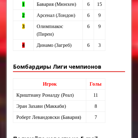
1
Бавария (Мюнхен)
6
15
2
Арсенал (Лондон)
6
9
3
Олимпиакос
6
9
(Пиреи)
4
Динамо (Загреб)
6
3
Бомбардиры Лиги чемпионов
Игрок
Голы
Криштиану Роналду (Реал)
11
Эран Захави (Маккаби)
8
Роберт Левандовски (Бавария)
7