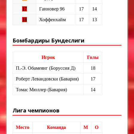
17
Ганновер 96
17
14
18
Хоффенхайм
17
13
Бомбардиры Бундеслиги
Игрок
Голы
П.-Э. Обамеянг (Боруссия Д)
18
Роберт Левандовски (Бавария)
17
Томас Мюллер (Бавария)
14
Лига чемпионов
Место
Команда
М
О