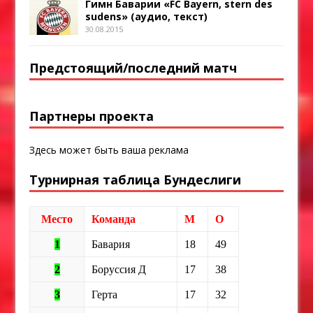
Гимн Баварии «FC Bayern, stern des
sudens» (аудио, текст)
30.08.2015
Предстоящий/последний матч
Партнеры проекта
Здесь может быть ваша реклама
Турнирная таблица Бундеслиги
Место
Команда
М
О
1
Бавария
18
49
2
Боруссия Д
17
38
3
Герта
17
32