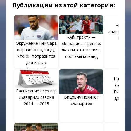
Публикации из этой категории:
«Бавар
заинтересо
«Айнтрахт» —
Гинте
Окружение Неймара
«Бавария». Превью.
выразило надежду,
Факты, статистика,
что он поправится
составы команд
для игры с
«Баварией»
Нисанов
Семено
Расписание всех игр
Биограф
Видович покинет
«Баварии» сезона
достиж
«Баварию»
2014 — 2015