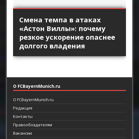
«Интер» против высокой
Длинный пас и борьба за
Стандарты «Арсенала»
Смена темпа в атаках
«Брага» против
линии «Барселоны»:
второй мяч: зачем клубы
как продолжение
«Астон Виллы»: почему
персонального прессинга:
пространство за защитой
Английской премьер-лиги
позиционной атаки
резкое ускорение опаснее
как ротации освобождают
как главный ресурс атаки
возвращают прямой
долгого владения
пространство между
футбол
линиями
О FCBayernMunich.ru
О FCBayernMunich.ru
Редакция
Контакты
Правообладателям
Вакансии