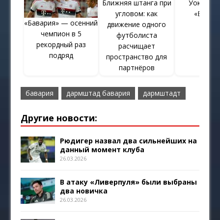
Ближняя штанга при
Уокер хо
угловом: как
«Бавар
«Бавария» — осенний
движение одного
чемпион в 5
футболиста
рекордный раз
расчищает
подряд
пространство для
партнёров
бавария
дармштад бавария
дармштадт
Другие новости:
Рюдигер назвал два сильнейших на
данный момент клуба
26.03.2026
В атаку «Ливерпуля» были выбраны
два новичка
26.03.2026