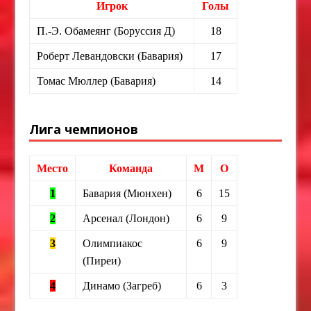
Игрок
Голы
П.-Э. Обамеянг (Боруссия Д)
18
Роберт Левандовски (Бавария)
17
Томас Мюллер (Бавария)
14
Лига чемпионов
Место
Команда
М
О
1
Бавария (Мюнхен)
6
15
2
Арсенал (Лондон)
6
9
3
Олимпиакос
6
9
(Пиреи)
4
Динамо (Загреб)
6
3