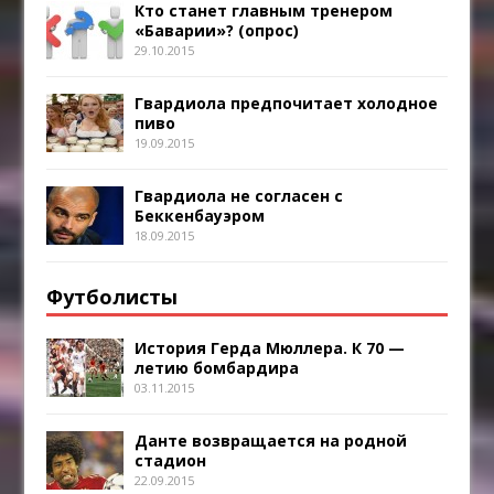
Кто станет главным тренером
«Баварии»? (опрос)
29.10.2015
Гвардиола предпочитает холодное
пиво
19.09.2015
Гвардиола не согласен с
Беккенбауэром
18.09.2015
Футболисты
История Герда Мюллера. К 70 —
летию бомбардира
03.11.2015
Данте возвращается на родной
стадион
22.09.2015