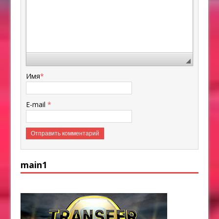
Имя
*
E-mail
*
main1