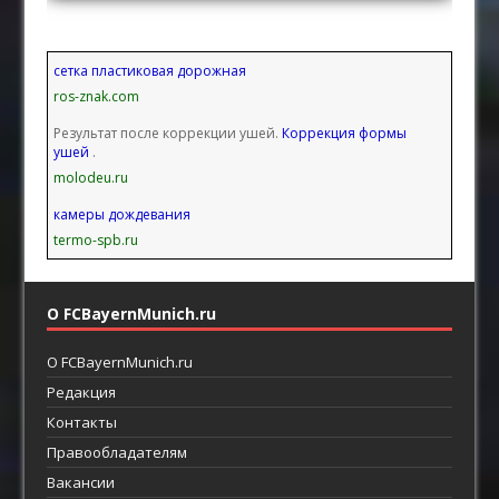
сетка пластиковая дорожная
ros-znak.com
Результат после коррекции ушей.
Коррекция формы
ушей
.
molodeu.ru
камеры дождевания
termo-spb.ru
О FCBayernMunich.ru
О FCBayernMunich.ru
Редакция
Контакты
Правообладателям
Вакансии