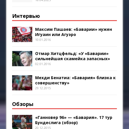
Интервью
Максим Пашаев: «Баварии» нужен
Игуаин или Агуэро
10.01.2016
Отмар Хитцфельд: «У «Баварии»
сильнейшая скамейка запасных»
02.01.2016
Мехди Бенатиа: «Бавария» близка к
совершенству»
29.12.2015
Обзоры
«Ганновер 96» — «Бавария». 17 тур
Бундеслига (обзор)
20.12.2015