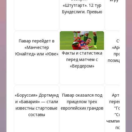
«Штутгарт». 12 тур
Бундеслиги. Превью
Павар перейдет в
Станда
«Манчестер
«Арсенала
Факты и статистика
Юнайтед» или «Юве»
продолж
перед матчем с
позиционно
«Вердером»
«Боруссия» Дортмунд
Павар оказался под
Артем Ар
и «Бавария» — стали
прицелом трех
перенаправ
известны стартовые
европейских грандов
“Городне
составы
“Солигор
чемпионат 
по фут