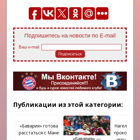
Подпишитесь на новости по E-mail
Ваш e-mail:
Публикации из этой категории:
«Бавария» готова
Нагельсман
расстаться с Мане
прокоммен
«Бавария» —
игру с «Бо