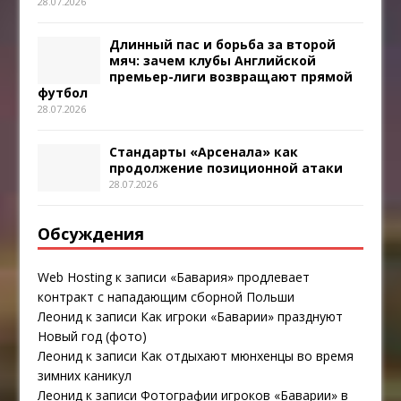
28.07.2026
Длинный пас и борьба за второй
мяч: зачем клубы Английской
премьер-лиги возвращают прямой
футбол
28.07.2026
Стандарты «Арсенала» как
продолжение позиционной атаки
28.07.2026
Обсуждения
Web Hosting
к записи
«Бавария» продлевает
контракт с нападающим сборной Польши
Леонид
к записи
Как игроки «Баварии» празднуют
Новый год (фото)
Леонид
к записи
Как отдыхают мюнхенцы во время
зимних каникул
Леонид
к записи
Фотографии игроков «Баварии» в