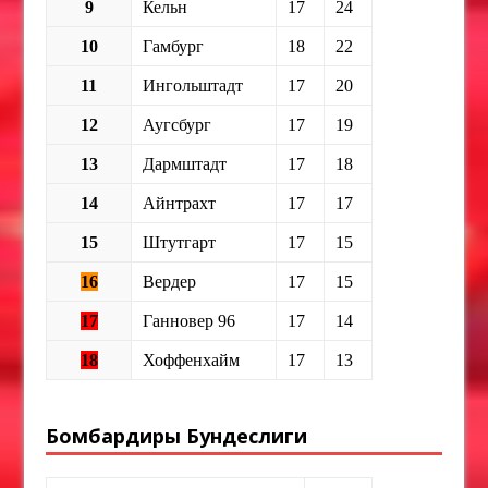
9
Кельн
17
24
10
Гамбург
18
22
11
Ингольштадт
17
20
12
Аугсбург
17
19
13
Дармштадт
17
18
14
Айнтрахт
17
17
15
Штутгарт
17
15
16
Вердер
17
15
17
Ганновер 96
17
14
18
Хоффенхайм
17
13
Бомбардиры Бундеслиги