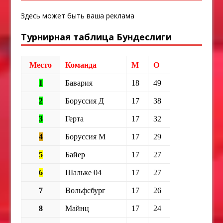
Здесь может быть ваша реклама
Турнирная таблица Бундеслиги
Место
Команда
М
О
1
Бавария
18
49
2
Боруссия Д
17
38
3
Герта
17
32
4
Боруссия М
17
29
5
Байер
17
27
6
Шальке 04
17
27
7
Вольфсбург
17
26
8
Майнц
17
24