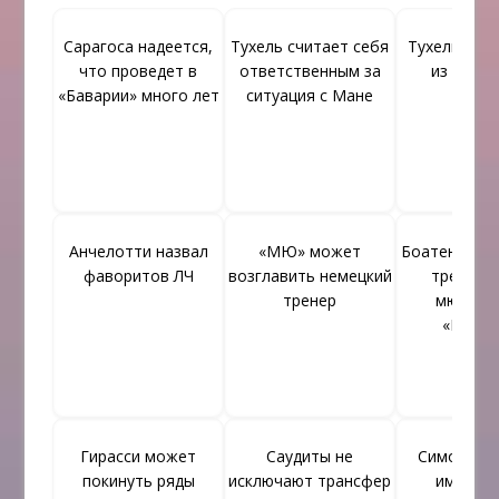
Сарагоса надеется,
Тухель считает себя
Тухель мож
что проведет в
ответственным за
из «Бава
«Баварии» много лет
ситуация с Мане
Анчелотти назвал
«МЮ» может
Боатенг про
фаворитов ЛЧ
возглавить немецкий
трениров
тренер
мюнхен
«Бавар
Гирасси может
Саудиты не
Симонсу 
покинуть ряды
исключают трансфер
импони