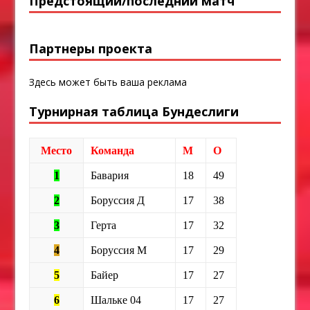
Предстоящий/последний матч
Партнеры проекта
Здесь может быть ваша реклама
Турнирная таблица Бундеслиги
Место
Команда
М
О
1
Бавария
18
49
2
Боруссия Д
17
38
3
Герта
17
32
4
Боруссия М
17
29
5
Байер
17
27
6
Шальке 04
17
27