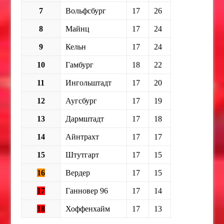
7
Вольфсбург
17
26
8
Майнц
17
24
9
Кельн
17
24
10
Гамбург
18
22
11
Ингольштадт
17
20
12
Аугсбург
17
19
13
Дармштадт
17
18
14
Айнтрахт
17
17
15
Штутгарт
17
15
16
Вердер
17
15
17
Ганновер 96
17
14
18
Хоффенхайм
17
13