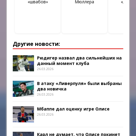
«швабов»
Мюллера
«Лейпц
Другие новости:
Рюдигер назвал два сильнейших на
данный момент клуба
26.03.2026
В атаку «Ливерпуля» были выбраны
два новичка
26.03.2026
Мбаппе дал оценку игре Олисе
26.03.2026
Карл не думает, что Олисе покинет