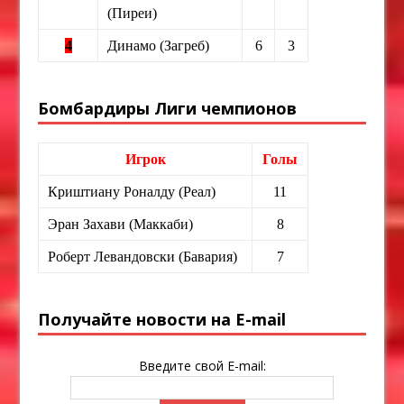
(Пиреи)
4
Динамо (Загреб)
6
3
Бомбардиры Лиги чемпионов
Игрок
Голы
Криштиану Роналду (Реал)
11
Эран Захави (Маккаби)
8
Роберт Левандовски (Бавария)
7
Получайте новости на E-mail
Введите свой E-mail: