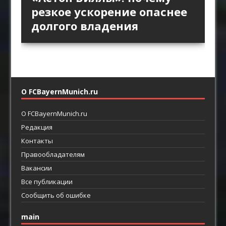
пространство за защитой
Английской премьер-лиги
позиционной атаки
резкое ускорение опаснее
как ротации освобождают
как главный ресурс атаки
возвращают прямой
долгого владения
пространство между
футбол
линиями
О FCBayernMunich.ru
О FCBayernMunich.ru
Редакция
Контакты
Правообладателям
Вакансии
Все публикации
Сообщить об ошибке
main