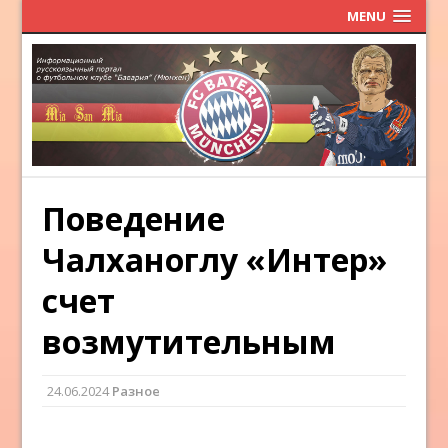
MENU
Поведение
Чалханоглу «Интер»
счет
возмутительным
24.06.2024
Разное