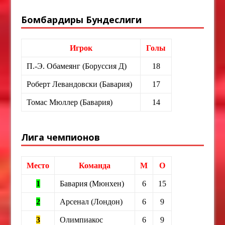
Бомбардиры Бундеслиги
Игрок
Голы
П.-Э. Обамеянг (Боруссия Д)
18
Роберт Левандовски (Бавария)
17
Томас Мюллер (Бавария)
14
Лига чемпионов
Место
Команда
М
О
1
Бавария (Мюнхен)
6
15
2
Арсенал (Лондон)
6
9
3
Олимпиакос
6
9