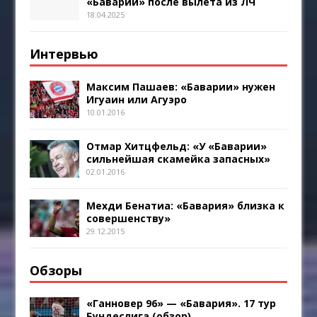
«Баварии» после вылета из ЛЧ
18.04.2025
Интервью
Максим Пашаев: «Баварии» нужен
Игуаин или Агуэро
10.01.2016
Отмар Хитцфельд: «У «Баварии»
сильнейшая скамейка запасных»
02.01.2016
Мехди Бенатиа: «Бавария» близка к
совершенству»
29.12.2015
Обзоры
«Ганновер 96» — «Бавария». 17 тур
Бундеслига (обзор)