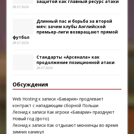
защитой как главный ресурс атаки
28.07.2026
Длинный пас и борьба за второй
мяч: зачем клубы Английской
премьер-лиги возвращают прямой
футбол
28.07.2026
Стандарты «Арсенала» как
продолжение позиционной атаки
28.07.2026
Обсуждения
Web Hosting
к записи
«Бавария» продлевает
контракт с нападающим сборной Польши
Леонид
к записи
Как игроки «Баварии» празднуют
Новый год (фото)
Леонид
к записи
Как отдыхают мюнхенцы во время
зимних каникул