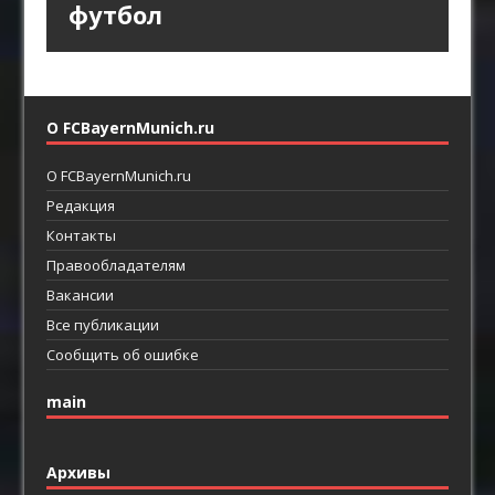
футбол
линиями
О FCBayernMunich.ru
О FCBayernMunich.ru
Редакция
Контакты
Правообладателям
Вакансии
Все публикации
Сообщить об ошибке
main
Архивы