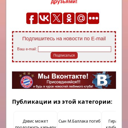
друзьями!
Подпишитесь на новости по E-mail
Ваш e-mail:
Публикации из этой категории:
Дэвис может
Сын М.Баллака погиб
Гирасси с
продолжить карьеру
клубную пр