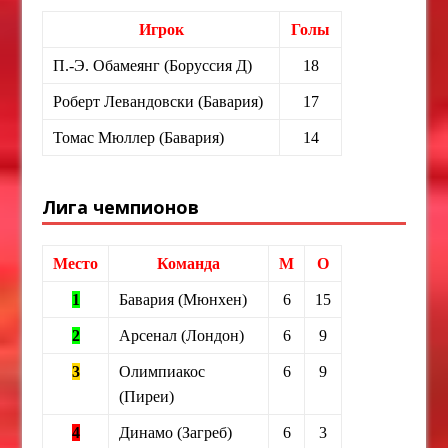
Игрок
Голы
П.-Э. Обамеянг (Боруссия Д)
18
Роберт Левандовски (Бавария)
17
Томас Мюллер (Бавария)
14
Лига чемпионов
Место
Команда
М
О
1
Бавария (Мюнхен)
6
15
2
Арсенал (Лондон)
6
9
3
Олимпиакос
6
9
(Пиреи)
4
Динамо (Загреб)
6
3