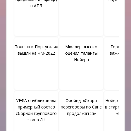
в АПЛ
Польша и Португалия
Мюллер высоко
Горецка п
вышли на ЧМ-2022
оценил таланты
важное р
Нойера
УЕФА опубликовала
Фройнд: «Скоро
Нойер мечт
примерный состав
переговоры по Сане
в стартовом
сборной группового
продолжатся»
«Бавар
этапа ЛЧ