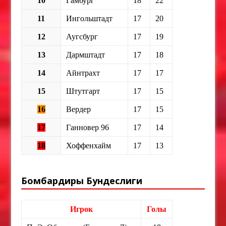
10
Гамбург
18
22
11
Ингольштадт
17
20
12
Аугсбург
17
19
13
Дармштадт
17
18
14
Айнтрахт
17
17
15
Штутгарт
17
15
16
Вердер
17
15
17
Ганновер 96
17
14
18
Хоффенхайм
17
13
Бомбардиры Бундеслиги
Игрок
Голы