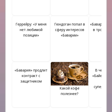
Геррейру: «У меня
Гюндоган попал в
«Бавария» о
нет любимой
сферу интересов
в тройке л
позиции»
«Баварии»
«Бавария» продлит
В чемпио
контракт с
«Байера» н
защитником
даж
суперком
Какой кофе
полезнее?