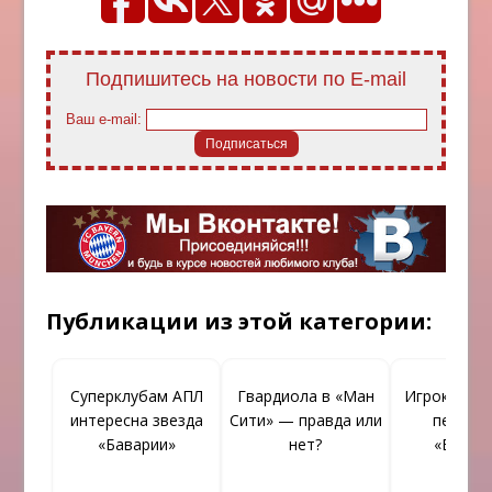
Подпишитесь на новости по E-mail
Ваш e-mail:
Публикации из этой категории:
Суперклубам АПЛ
Гвардиола в «Ман
Игрок «Бай
интересна звезда
Сити» — правда или
перейде
«Баварии»
нет?
«Бавар