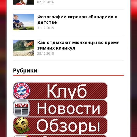
02.01.2016
Фотографии игроков «Баварии» в
детстве
31.12.2015
Как отдыхают мюнхенцы во время
зимних каникул
25.12.2015
Рубрики