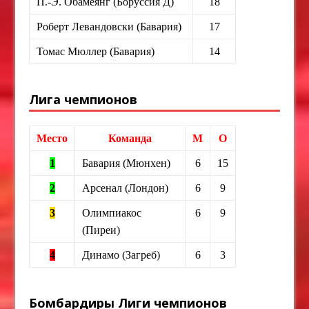
П.-Э. Обамеянг (Боруссия Д)
18
Роберт Левандовски (Бавария)
17
Томас Мюллер (Бавария)
14
Лига чемпионов
Место
Команда
М
О
1
Бавария (Мюнхен)
6
15
2
Арсенал (Лондон)
6
9
3
Олимпиакос
6
9
(Пиреи)
4
Динамо (Загреб)
6
3
Бомбардиры Лиги чемпионов