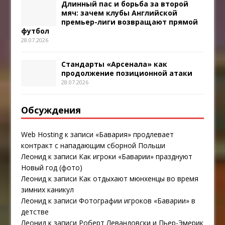
Длинный пас и борьба за второй
мяч: зачем клубы Английской
премьер-лиги возвращают прямой
футбол
28.07.2026
Стандарты «Арсенала» как
продолжение позиционной атаки
28.07.2026
Обсуждения
Web Hosting
к записи
«Бавария» продлевает
контракт с нападающим сборной Польши
Леонид
к записи
Как игроки «Баварии» празднуют
Новый год (фото)
Леонид
к записи
Как отдыхают мюнхенцы во время
зимних каникул
Леонид
к записи
Фотографии игроков «Баварии» в
детстве
Леонид
к записи
Роберт Левандовски и Пьер-Эмерик