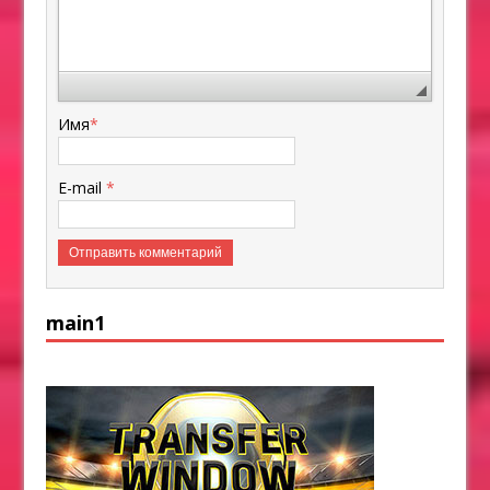
Имя
*
E-mail
*
main1