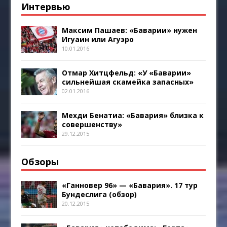
Интервью
Максим Пашаев: «Баварии» нужен
Игуаин или Агуэро
10.01.2016
Отмар Хитцфельд: «У «Баварии»
сильнейшая скамейка запасных»
02.01.2016
Мехди Бенатиа: «Бавария» близка к
совершенству»
29.12.2015
Обзоры
«Ганновер 96» — «Бавария». 17 тур
Бундеслига (обзор)
20.12.2015