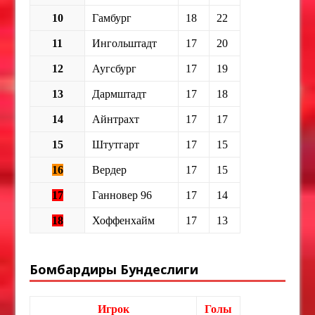
10
Гамбург
18
22
11
Ингольштадт
17
20
12
Аугсбург
17
19
13
Дармштадт
17
18
14
Айнтрахт
17
17
15
Штутгарт
17
15
16
Вердер
17
15
17
Ганновер 96
17
14
18
Хоффенхайм
17
13
Бомбардиры Бундеслиги
Игрок
Голы