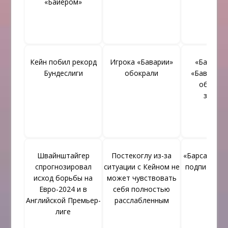
«Байером»
Кейн побил рекорд
Игрока «Баварии»
«Барсело
Бундеслиги
обокрали
«Бавария»
обменя
звезд
Швайнштайгер
Постекоглу из-за
«Барса» не у
спрогнозировал
ситуации с Кейном не
подписании
исход борьбы на
может чувствовать
Евро-2024 и в
себя полностью
Английской Премьер-
расслабленным
лиге