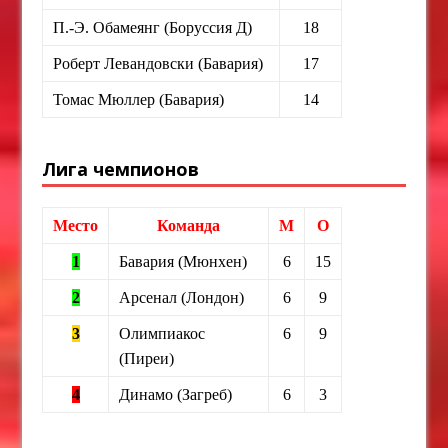
П.-Э. Обамеянг (Боруссия Д)
18
Роберт Левандовски (Бавария)
17
Томас Мюллер (Бавария)
14
Лига чемпионов
Место
Команда
М
О
1
Бавария (Мюнхен)
6
15
2
Арсенал (Лондон)
6
9
3
Олимпиакос
6
9
(Пиреи)
4
Динамо (Загреб)
6
3