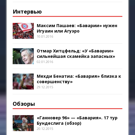
Интервью
Максим Пашаев: «Баварии» нужен
Игуаин или Агуэро
10.01.2016
Отмар Хитцфельд: «У «Баварии»
сильнейшая скамейка запасных»
02.01.2016
Мехди Бенатиа: «Бавария» близка к
совершенству»
29.12.2015
Обзоры
«Ганновер 96» — «Бавария». 17 тур
Бундеслига (обзор)
20.12.2015