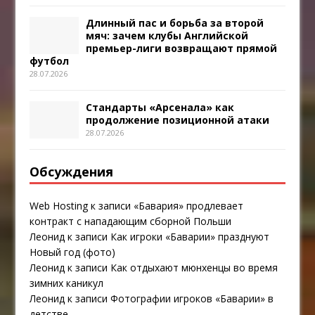
Длинный пас и борьба за второй
мяч: зачем клубы Английской
премьер-лиги возвращают прямой
футбол
28.07.2026
Стандарты «Арсенала» как
продолжение позиционной атаки
28.07.2026
Обсуждения
Web Hosting
к записи
«Бавария» продлевает
контракт с нападающим сборной Польши
Леонид
к записи
Как игроки «Баварии» празднуют
Новый год (фото)
Леонид
к записи
Как отдыхают мюнхенцы во время
зимних каникул
Леонид
к записи
Фотографии игроков «Баварии» в
детстве