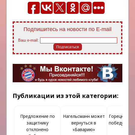
Подпишитесь на новости по E-mail
Ваш e-mail:
Публикации из этой категории:
Предложение по
Нагельсманн может
Горецка над
защитнику
вернуться в
победу на Е
отклонено
«Баварию»