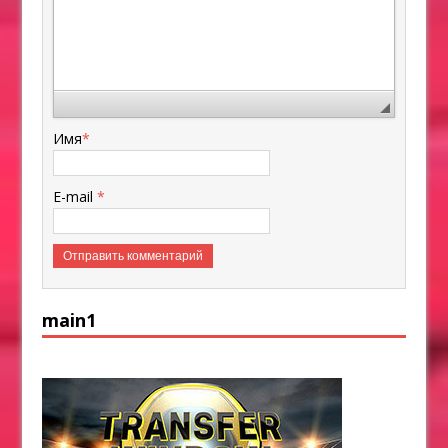
Имя
*
E-mail
*
main1