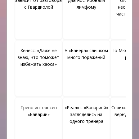
зависит от разговора
диагностировали
скоро ст
с Гвардиолой
лимфому
неотъем
частью ф
Хенесс: «Даже не
У «Байера» слишком
По Мюллеру
знаю, что поможет
много поражений
решен
избежать хаоса»
Трево интересен
«Реал» с «Баварией»
Серихо Рам
«Баварии»
загляделись на
вернуться 
одного тренера