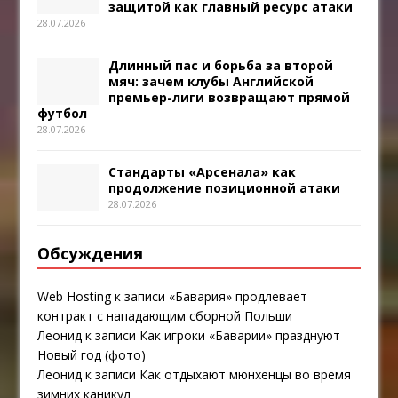
защитой как главный ресурс атаки
28.07.2026
Длинный пас и борьба за второй
мяч: зачем клубы Английской
премьер-лиги возвращают прямой
футбол
28.07.2026
Стандарты «Арсенала» как
продолжение позиционной атаки
28.07.2026
Обсуждения
Web Hosting
к записи
«Бавария» продлевает
контракт с нападающим сборной Польши
Леонид
к записи
Как игроки «Баварии» празднуют
Новый год (фото)
Леонид
к записи
Как отдыхают мюнхенцы во время
зимних каникул