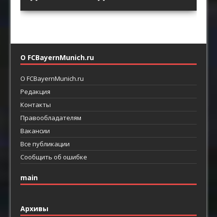
футбол
линиями
О FCBayernMunich.ru
О FCBayernMunich.ru
Редакция
Контакты
Правообладателям
Вакансии
Все публикации
Сообщить об ошибке
main
Архивы