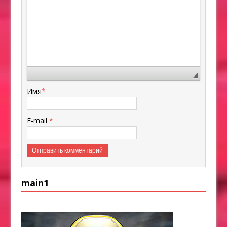
Имя
*
E-mail
*
main1