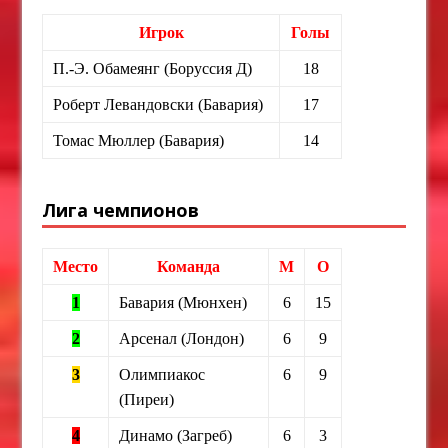
Игрок
Голы
П.-Э. Обамеянг (Боруссия Д)
18
Роберт Левандовски (Бавария)
17
Томас Мюллер (Бавария)
14
Лига чемпионов
Место
Команда
М
О
1
Бавария (Мюнхен)
6
15
2
Арсенал (Лондон)
6
9
3
Олимпиакос
6
9
(Пиреи)
4
Динамо (Загреб)
6
3