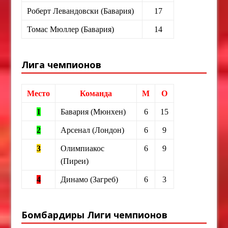
Роберт Левандовски (Бавария)
17
Томас Мюллер (Бавария)
14
Лига чемпионов
Место
Команда
М
О
1
Бавария (Мюнхен)
6
15
2
Арсенал (Лондон)
6
9
3
Олимпиакос
6
9
(Пиреи)
4
Динамо (Загреб)
6
3
Бомбардиры Лиги чемпионов