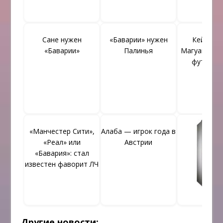
Сане нужен
«Баварии» нужен
Кейн счи
«Баварии»
Палинья
Магуайра о
футболи
«Манчестер Сити»,
Алаба — игрок года в
«Реал» или
Австрии
«Бавария»: стал
известен фаворит ЛЧ
Другие новости: