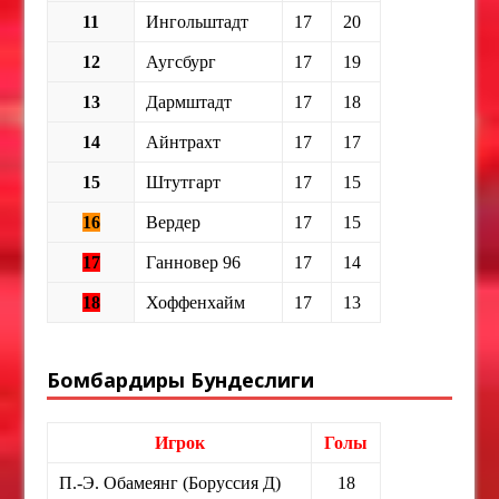
11
Ингольштадт
17
20
12
Аугсбург
17
19
13
Дармштадт
17
18
14
Айнтрахт
17
17
15
Штутгарт
17
15
16
Вердер
17
15
17
Ганновер 96
17
14
18
Хоффенхайм
17
13
Бомбардиры Бундеслиги
Игрок
Голы
П.-Э. Обамеянг (Боруссия Д)
18