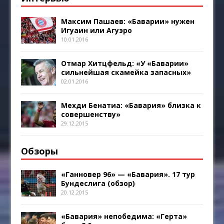
Максим Пашаев: «Баварии» нужен
Игуаин или Агуэро
10.01.2016
Отмар Хитцфельд: «У «Баварии»
сильнейшая скамейка запасных»
02.01.2016
Мехди Бенатиа: «Бавария» близка к
совершенству»
29.12.2015
Обзоры
«Ганновер 96» — «Бавария». 17 тур
Бундеслига (обзор)
20.12.2015
«Бавария» непобедима: «Герта»