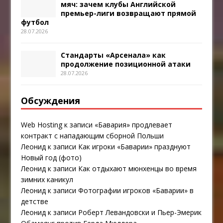
мяч: зачем клубы Английской
премьер-лиги возвращают прямой
футбол
28.07.2026
Стандарты «Арсенала» как
продолжение позиционной атаки
28.07.2026
Обсуждения
Web Hosting
к записи
«Бавария» продлевает
контракт с нападающим сборной Польши
Леонид
к записи
Как игроки «Баварии» празднуют
Новый год (фото)
Леонид
к записи
Как отдыхают мюнхенцы во время
зимних каникул
Леонид
к записи
Фотографии игроков «Баварии» в
детстве
Леонид
к записи
Роберт Левандовски и Пьер-Эмерик