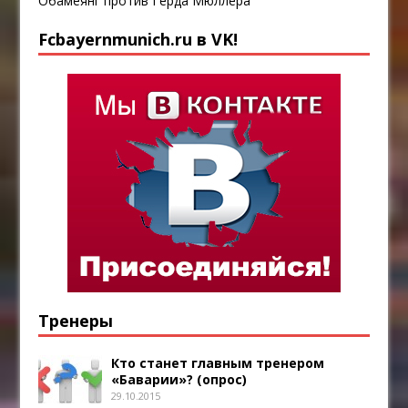
Обамеянг против Герда Мюллера
Fcbayernmunich.ru в VK!
Тренеры
Кто станет главным тренером
«Баварии»? (опрос)
29.10.2015