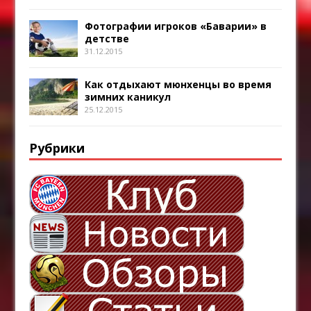
Фотографии игроков «Баварии» в
детстве
31.12.2015
Как отдыхают мюнхенцы во время
зимних каникул
25.12.2015
Рубрики