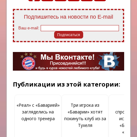
Подпишитесь на новости по E-mail
Ваш e-mail:
Публикации из этой категории:
«Реал» с «Баварией»
Три игрока из
Тито
загляделись на
«Баварии» хотят
спрогноз
одного тренера
покинуть клуб из-за
исход м
Тухеля
«Бавари
«Реал