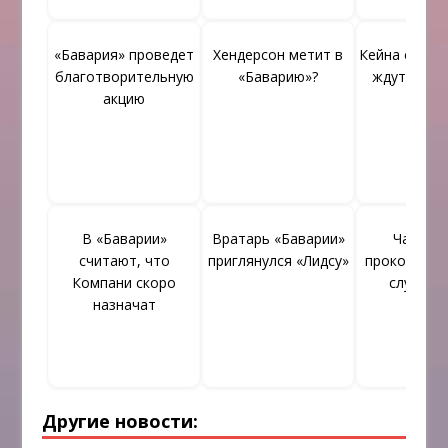
«Бавария» проведет
Хендерсон метит в
Кейна с нет
благотворительную
«Баварию»?
ждут в «Ба
акцию
В «Баварии»
Вратарь «Баварии»
Чалхан
считают, что
приглянулся «Лидсу»
прокоммен
Компани скоро
слухи о 
назначат
Другие новости: