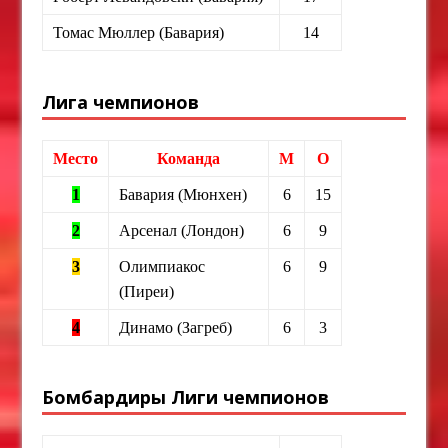
Томас Мюллер (Бавария)
14
Лига чемпионов
Место
Команда
М
О
1
Бавария (Мюнхен)
6
15
2
Арсенал (Лондон)
6
9
3
Олимпиакос
6
9
(Пиреи)
4
Динамо (Загреб)
6
3
Бомбардиры Лиги чемпионов