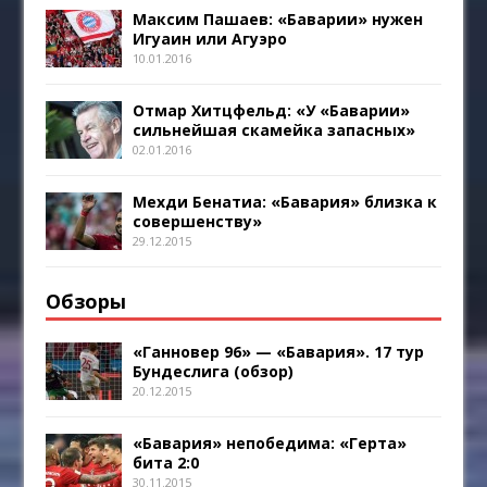
Максим Пашаев: «Баварии» нужен
Игуаин или Агуэро
10.01.2016
Отмар Хитцфельд: «У «Баварии»
сильнейшая скамейка запасных»
02.01.2016
Мехди Бенатиа: «Бавария» близка к
совершенству»
29.12.2015
Обзоры
«Ганновер 96» — «Бавария». 17 тур
Бундеслига (обзор)
20.12.2015
«Бавария» непобедима: «Герта»
бита 2:0
30.11.2015