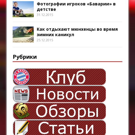
Фотографии игроков «Баварии» в
детстве
31.12.2015
Как отдыхают мюнхенцы во время
зимних каникул
25.12.2015
Рубрики