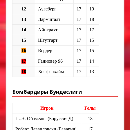
12
Аугсбург
17
19
13
Дармштадт
17
18
14
Айнтрахт
17
17
15
Штутгарт
17
15
16
Вердер
17
15
17
Ганновер 96
17
14
18
Хоффенхайм
17
13
Бомбардиры Бундеслиги
Игрок
Голы
П.-Э. Обамеянг (Боруссия Д)
18
Роберт Левандовски (Бавария)
17