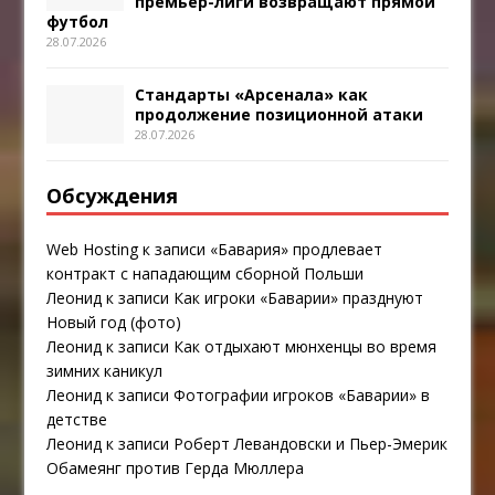
премьер-лиги возвращают прямой
футбол
28.07.2026
Стандарты «Арсенала» как
продолжение позиционной атаки
28.07.2026
Обсуждения
Web Hosting
к записи
«Бавария» продлевает
контракт с нападающим сборной Польши
Леонид
к записи
Как игроки «Баварии» празднуют
Новый год (фото)
Леонид
к записи
Как отдыхают мюнхенцы во время
зимних каникул
Леонид
к записи
Фотографии игроков «Баварии» в
детстве
Леонид
к записи
Роберт Левандовски и Пьер-Эмерик
Обамеянг против Герда Мюллера