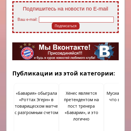
Подпишитесь на новости по E-mail
Ваш e-mail:
Публикации из этой категории:
«Бавария» обыграла
Хёнес является
Мусиала оче
«Роттах Эгерн» в
претендентом на
что в него
товарищеском матче
пост тренера
с разгромным счетом
«Баварии», и это
логично