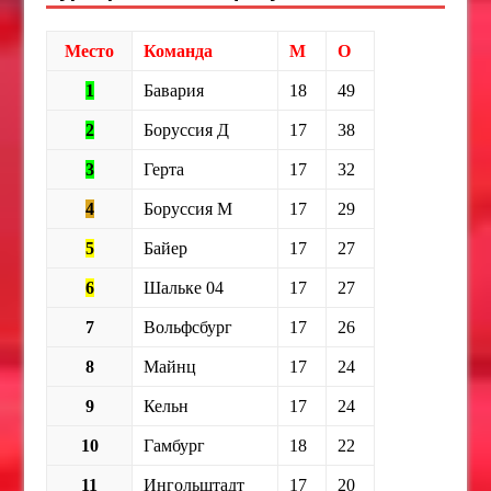
Место
Команда
М
О
1
Бавария
18
49
2
Боруссия Д
17
38
3
Герта
17
32
4
Боруссия М
17
29
5
Байер
17
27
6
Шальке 04
17
27
7
Вольфсбург
17
26
8
Майнц
17
24
9
Кельн
17
24
10
Гамбург
18
22
11
Ингольштадт
17
20