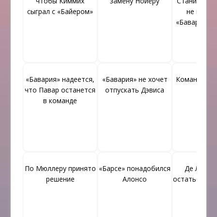
чтобы Киммих
замену Нойеру
Станишича,
сыграл с «Байером»
не верне
«Баварию» в
«Бавария» надеется,
«Бавария» не хочет
Коман пона
что Павар останется
отпускать Дэвиса
ПСЖ
в команде
По Мюллеру принято
«Барсе» понадобился
Де Лигт 
решение
Алонсо
остаться в «