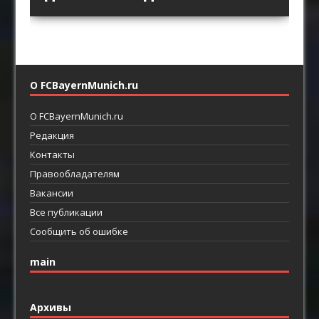
футбол
линиями
О FCBayernMunich.ru
О FCBayernMunich.ru
Редакция
Контакты
Правообладателям
Вакансии
Все публикации
Сообщить об ошибке
main
Архивы