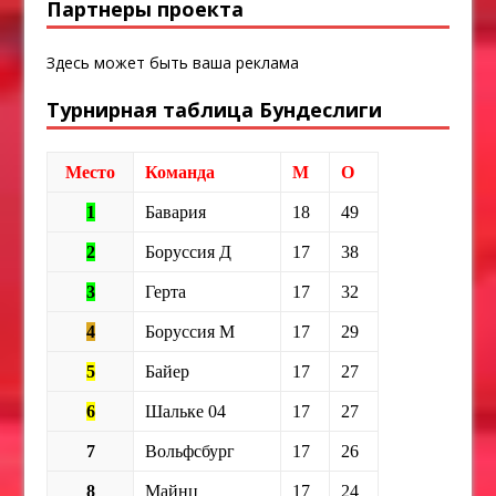
Партнеры проекта
Здесь может быть ваша реклама
Турнирная таблица Бундеслиги
Место
Команда
М
О
1
Бавария
18
49
2
Боруссия Д
17
38
3
Герта
17
32
4
Боруссия М
17
29
5
Байер
17
27
6
Шальке 04
17
27
7
Вольфсбург
17
26
8
Майнц
17
24