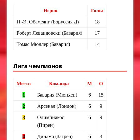
Игрок
Голы
П.-Э. Обамеянг (Боруссия Д)
18
Роберт Левандовски (Бавария)
17
Томас Мюллер (Бавария)
14
Лига чемпионов
Место
Команда
М
О
1
Бавария (Мюнхен)
6
15
2
Арсенал (Лондон)
6
9
3
Олимпиакос
6
9
(Пиреи)
4
Динамо (Загреб)
6
3