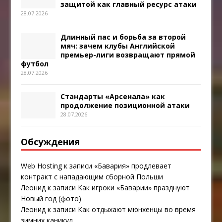
защитой как главный ресурс атаки
28.07.2026
Длинный пас и борьба за второй
мяч: зачем клубы Английской
премьер-лиги возвращают прямой
футбол
28.07.2026
Стандарты «Арсенала» как
продолжение позиционной атаки
28.07.2026
Обсуждения
Web Hosting
к записи
«Бавария» продлевает
контракт с нападающим сборной Польши
Леонид
к записи
Как игроки «Баварии» празднуют
Новый год (фото)
Леонид
к записи
Как отдыхают мюнхенцы во время
зимних каникул