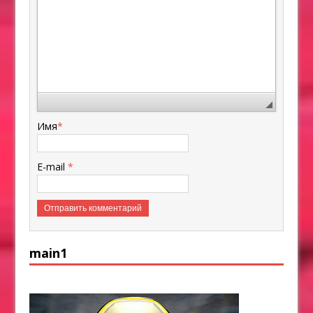
Имя
*
E-mail
*
main1