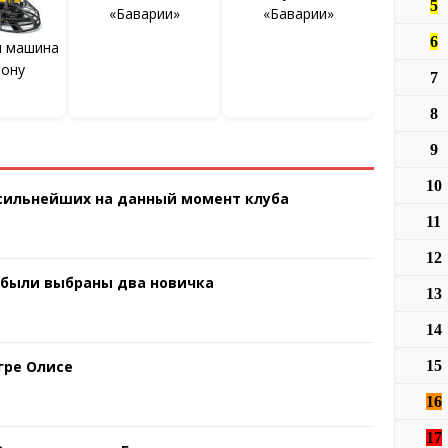
5
«Баварии»
«Баварии»
6
я машина
тону
7
8
9
10
 сильнейших на данный момент клуба
11
12
 были выбраны два новичка
13
14
гре Олисе
15
16
17