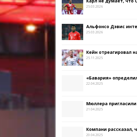
Карл не думает, что
25.03.2026
Альфонсо Дэвис инт
25.03.2026
Кейн отреагировал на
25.11.2025
«Бавария» определил
22.04.2025
Мюллера пригласили
21.04.2025
Компани рассказал, 
20.04.2025