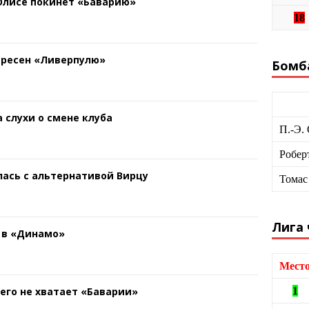
 Олисе покинет «Баварию»
18
ересен «Ливерпулю»
Бомб
 слухи о смене клуба
П.-Э.
Робер
ась с альтернативой Вирцу
Томас
Лига
 в «Динамо»
Мест
чего не хватает «Баварии»
1