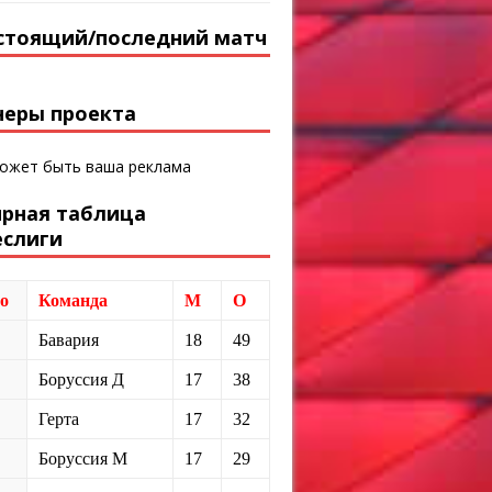
стоящий/последний матч
неры проекта
может быть ваша реклама
ирная таблица
еслиги
о
Команда
М
О
Бавария
18
49
Боруссия Д
17
38
Герта
17
32
Боруссия М
17
29