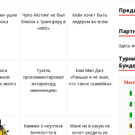
Пред
ии» ушли
Чупо-Мотинг не был
Кейн хочет быть
рока
близок к трансферу в
лидером во всём
«МЮ»
Парт
Здесь 
Турн
Бунд
виса
Тухель
Ким Мин Джэ:
жили
прокомментировал
«Раньше я не знал,
Мест
о много
антирекорд
что такое скамейка»
«мюнхенцев»
1
2
3
Киммих о неуспехе
Мане ни в какую не
4
Анчелотти в
хочет уходить из