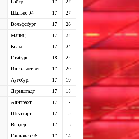
Байер
17
27
Шальке 04
17
27
Вольфсбург
17
26
Майнц
17
24
Кельн
17
24
Гамбург
18
22
Ингольштадт
17
20
Аугсбург
17
19
Дармштадт
17
18
Айнтрахт
17
17
Штутгарт
17
15
Вердер
17
15
Ганновер 96
17
14