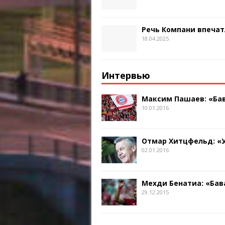
Речь Компани впечат
18.04.2025
Интервью
Максим Пашаев: «Бав
10.01.2016
Отмар Хитцфельд: «
02.01.2016
Мехди Бенатиа: «Бав
29.12.2015