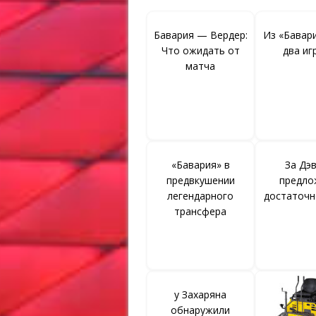
Бавария — Вердер:
Из «Бавар
Что ожидать от
два иг
матча
«Бавария» в
За Дэ
предвкушении
предло
легендарного
достаточн
трансфера
у Захаряна
обнаружили