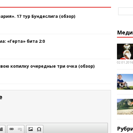
ария». 17 тур Бундеслига (обзор)
Меди
а: «Герта» бита 2:0
02.01.2016
свою копилку очередные три очка (обзор)
е
Рубр