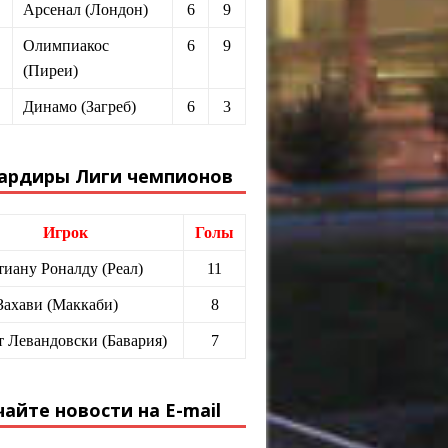
Арсенал (Лондон)
6
9
Олимпиакос
6
9
(Пиреи)
Динамо (Загреб)
6
3
ардиры Лиги чемпионов
Игрок
Голы
иану Роналду (Реал)
11
Захави (Маккаби)
8
т Левандовски (Бавария)
7
айте новости на E-mail