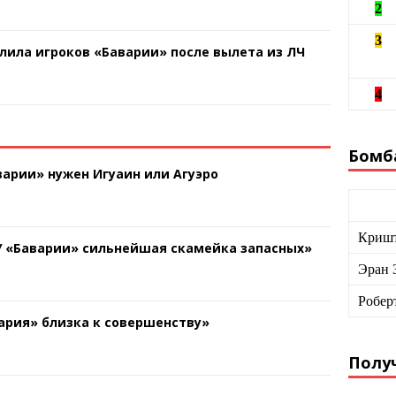
2
3
лила игроков «Баварии» после вылета из ЛЧ
4
Бомб
арии» нужен Игуаин или Агуэро
Кришт
У «Баварии» сильнейшая скамейка запасных»
Эран 
Робер
ария» близка к совершенству»
Получ