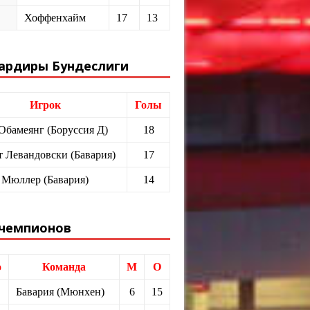
Хоффенхайм
17
13
ардиры Бундеслиги
Игрок
Голы
 Обамеянг (Боруссия Д)
18
т Левандовски (Бавария)
17
 Мюллер (Бавария)
14
 чемпионов
о
Команда
М
О
Бавария (Мюнхен)
6
15