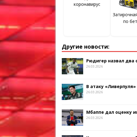
коронавирус
Затирочна
по бе
Другие новости:
Рюдигер назвал два
26.03.2026
В атаку «Ливерпуля»
26.03.2026
Мбаппе дал оценку и
26.03.2026