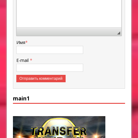
Имя
*
E-mail
*
main1