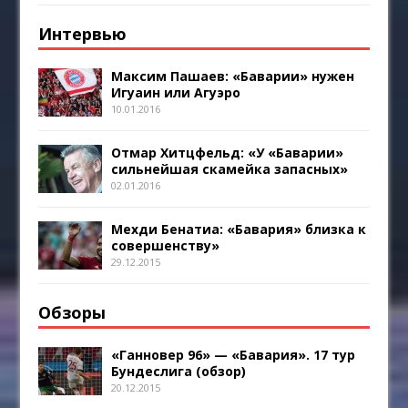
Интервью
Максим Пашаев: «Баварии» нужен
Игуаин или Агуэро
10.01.2016
Отмар Хитцфельд: «У «Баварии»
сильнейшая скамейка запасных»
02.01.2016
Мехди Бенатиа: «Бавария» близка к
совершенству»
29.12.2015
Обзоры
«Ганновер 96» — «Бавария». 17 тур
Бундеслига (обзор)
20.12.2015