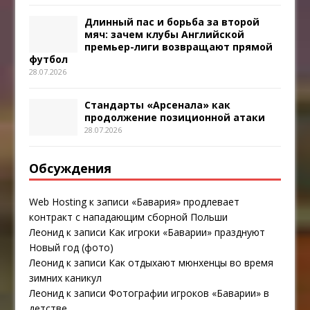
Длинный пас и борьба за второй
мяч: зачем клубы Английской
премьер-лиги возвращают прямой
футбол
28.07.2026
Стандарты «Арсенала» как
продолжение позиционной атаки
28.07.2026
Обсуждения
Web Hosting
к записи
«Бавария» продлевает
контракт с нападающим сборной Польши
Леонид
к записи
Как игроки «Баварии» празднуют
Новый год (фото)
Леонид
к записи
Как отдыхают мюнхенцы во время
зимних каникул
Леонид
к записи
Фотографии игроков «Баварии» в
детстве