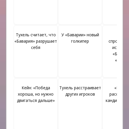
Тухель считает, что
У «Баварии» новый
Тито
«Бавария» разрушает
голкипер
спрогноз
себя
исход м
«Бавари
«Реал
Кейн: «Победа
Тухель расстраивает
«Бавар
хороша, но нужно
других игроков
рассматр
двигаться дальше»
кандидатур