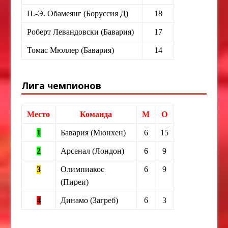
П.-Э. Обамеянг (Боруссия Д)
18
Роберт Левандовски (Бавария)
17
Томас Мюллер (Бавария)
14
Лига чемпионов
Место
Команда
М
О
1
Бавария (Мюнхен)
6
15
2
Арсенал (Лондон)
6
9
3
Олимпиакос
6
9
(Пиреи)
4
Динамо (Загреб)
6
3