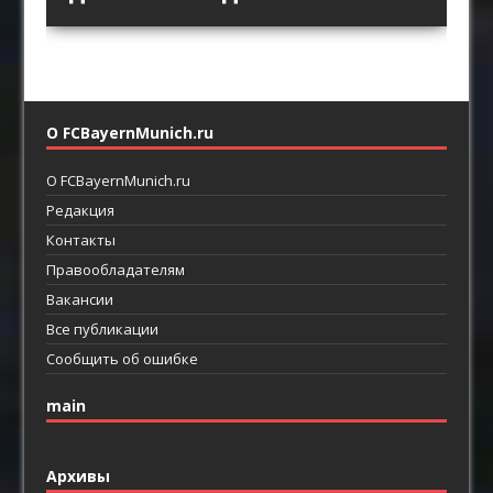
футбол
линиями
О FCBayernMunich.ru
О FCBayernMunich.ru
Редакция
Контакты
Правообладателям
Вакансии
Все публикации
Сообщить об ошибке
main
Архивы