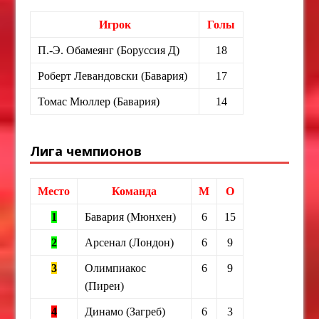
Игрок
Голы
П.-Э. Обамеянг (Боруссия Д)
18
Роберт Левандовски (Бавария)
17
Томас Мюллер (Бавария)
14
Лига чемпионов
Место
Команда
М
О
1
Бавария (Мюнхен)
6
15
2
Арсенал (Лондон)
6
9
3
Олимпиакос
6
9
(Пиреи)
4
Динамо (Загреб)
6
3