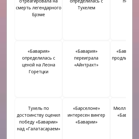
отреагировала на
определилась с
победи
смерть легендарного
Тухелем
Брэме
«Бавария»
«Бавария»
«Бавария»
определилась с
переиграла
продлить ко
ценой на Леона
«Айнтрахт»
Та
Горетцки
Тухель по
«Барселоне»
Мюллер сыг
достоинству оценил
интересен вингер
«Баварию»
победу «Баварии»
«Баварии»
над «Галатасараем»