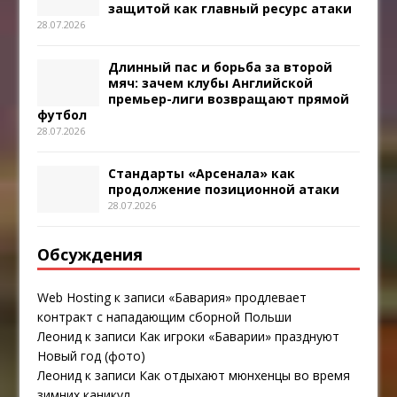
защитой как главный ресурс атаки
28.07.2026
Длинный пас и борьба за второй
мяч: зачем клубы Английской
премьер-лиги возвращают прямой
футбол
28.07.2026
Стандарты «Арсенала» как
продолжение позиционной атаки
28.07.2026
Обсуждения
Web Hosting
к записи
«Бавария» продлевает
контракт с нападающим сборной Польши
Леонид
к записи
Как игроки «Баварии» празднуют
Новый год (фото)
Леонид
к записи
Как отдыхают мюнхенцы во время
зимних каникул