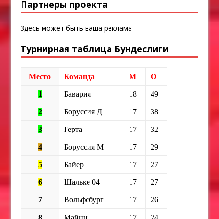
Партнеры проекта
Здесь может быть ваша реклама
Турнирная таблица Бундеслиги
Место
Команда
М
О
1
Бавария
18
49
2
Боруссия Д
17
38
3
Герта
17
32
4
Боруссия М
17
29
5
Байер
17
27
6
Шальке 04
17
27
7
Вольфсбург
17
26
8
Майнц
17
24