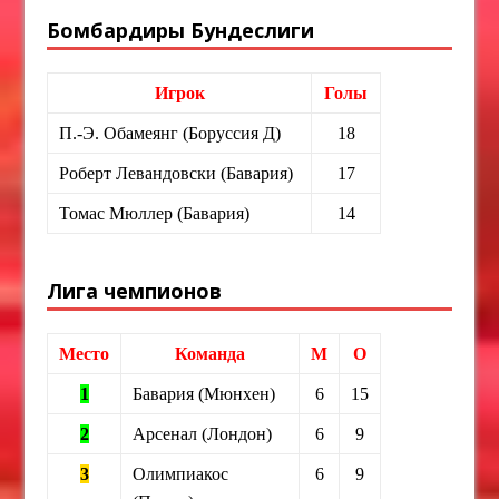
Бомбардиры Бундеслиги
Игрок
Голы
П.-Э. Обамеянг (Боруссия Д)
18
Роберт Левандовски (Бавария)
17
Томас Мюллер (Бавария)
14
Лига чемпионов
Место
Команда
М
О
1
Бавария (Мюнхен)
6
15
2
Арсенал (Лондон)
6
9
3
Олимпиакос
6
9