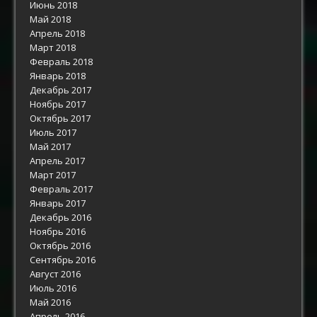
Июнь 2018
Май 2018
Апрель 2018
Март 2018
Февраль 2018
Январь 2018
Декабрь 2017
Ноябрь 2017
Октябрь 2017
Июль 2017
Май 2017
Апрель 2017
Март 2017
Февраль 2017
Январь 2017
Декабрь 2016
Ноябрь 2016
Октябрь 2016
Сентябрь 2016
Август 2016
Июль 2016
Май 2016
Апрель 2016