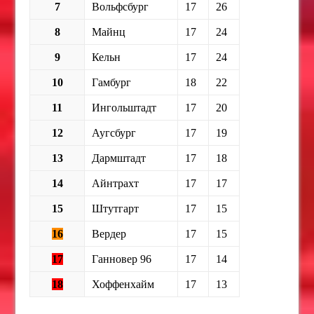
7
Вольфсбург
17
26
8
Майнц
17
24
9
Кельн
17
24
10
Гамбург
18
22
11
Ингольштадт
17
20
12
Аугсбург
17
19
13
Дармштадт
17
18
14
Айнтрахт
17
17
15
Штутгарт
17
15
16
Вердер
17
15
17
Ганновер 96
17
14
18
Хоффенхайм
17
13