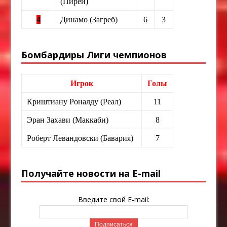
(Пиреи)
4
Динамо (Загреб)
6
3
Бомбардиры Лиги чемпионов
Игрок
Голы
Криштиану Роналду (Реал)
11
Эран Захави (Маккаби)
8
Роберт Левандовски (Бавария)
7
Получайте новости на E-mail
Введите свой E-mail: