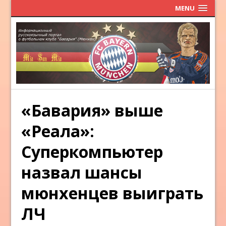
MENU
«Бавария» выше
«Реала»:
Суперкомпьютер
назвал шансы
мюнхенцев выиграть
ЛЧ