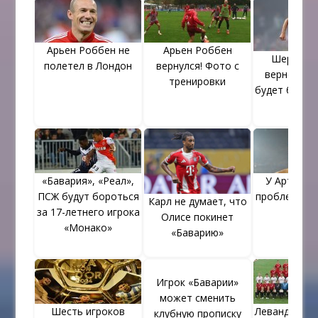
Арьен Роббен не
Арьен Роббен
Шервуд: 
полетел в Лондон
вернулся! Фото с
вернется в
тренировки
будет бить 
«Бавария», «Реал»,
У Артуро 
ПСЖ будут бороться
проблемы с
Карл не думает, что
за 17-летнего игрока
Олисе покинет
«Монако»
«Баварию»
Игрок «Баварии»
может сменить
Шесть игроков
Левандовски:
клубную прописку