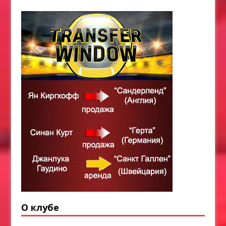
О клубе