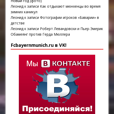
Новый год (фото)
Леонид
к записи
Как отдыхают мюнхенцы во время
зимних каникул
Леонид
к записи
Фотографии игроков «Баварии» в
детстве
Леонид
к записи
Роберт Левандовски и Пьер-Эмерик
Обамеянг против Герда Мюллера
Fcbayernmunich.ru в VK!