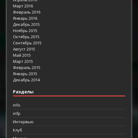
Март 2016
Февраль 2016
Январь 2016
Декабрь 2015
Ноябрь 2015
Октябрь 2015
Сентябрь 2015
Август 2015
Май 2015
Март 2015
Февраль 2015
Январь 2015
Декабрь 2014
Разделы
info
infp
Интервью
Клуб