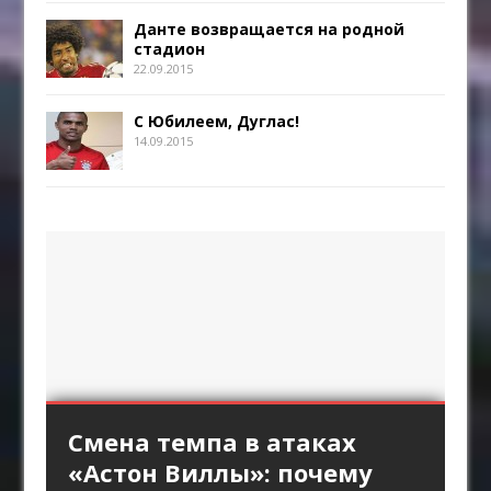
Данте возвращается на родной
стадион
22.09.2015
С Юбилеем, Дуглас!
14.09.2015
«Интер» против высокой
Длинный пас и борьба за
Стандарты «Арсенала»
Смена темпа в атаках
«Брага» против
линии «Барселоны»:
второй мяч: зачем клубы
как продолжение
«Астон Виллы»: почему
персонального прессинга: