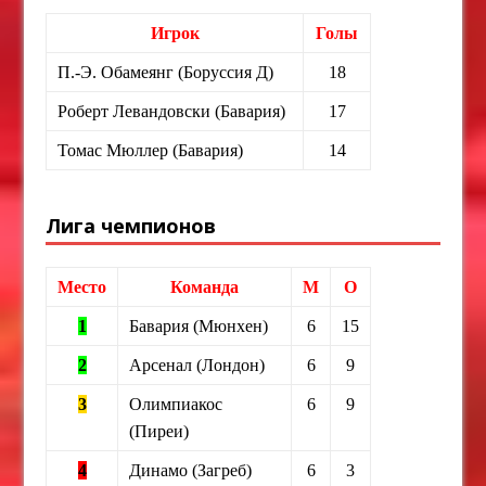
Игрок
Голы
П.-Э. Обамеянг (Боруссия Д)
18
Роберт Левандовски (Бавария)
17
Томас Мюллер (Бавария)
14
Лига чемпионов
Место
Команда
М
О
1
Бавария (Мюнхен)
6
15
2
Арсенал (Лондон)
6
9
3
Олимпиакос
6
9
(Пиреи)
4
Динамо (Загреб)
6
3