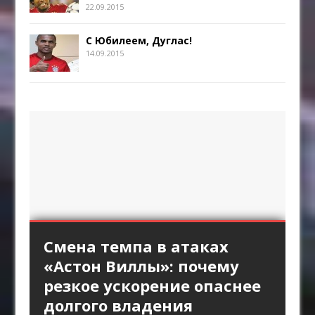
22.09.2015
С Юбилеем, Дуглас!
14.09.2015
«Интер» против высокой
Длинный пас и борьба за
Стандарты «Арсенала»
Смена темпа в атаках
«Брага» против
линии «Барселоны»:
второй мяч: зачем клубы
как продолжение
«Астон Виллы»: почему
персонального прессинга:
пространство за защитой
Английской премьер-лиги
позиционной атаки
резкое ускорение опаснее
как ротации освобождают
как главный ресурс атаки
возвращают прямой
долгого владения
пространство между