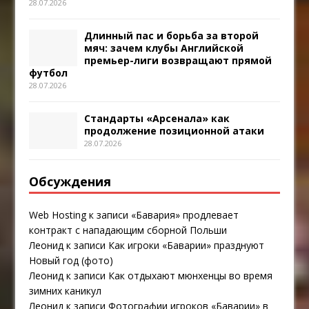
28.07.2026
Длинный пас и борьба за второй
мяч: зачем клубы Английской
премьер-лиги возвращают прямой
футбол
28.07.2026
Стандарты «Арсенала» как
продолжение позиционной атаки
28.07.2026
Обсуждения
Web Hosting
к записи
«Бавария» продлевает
контракт с нападающим сборной Польши
Леонид
к записи
Как игроки «Баварии» празднуют
Новый год (фото)
Леонид
к записи
Как отдыхают мюнхенцы во время
зимних каникул
Леонид
к записи
Фотографии игроков «Баварии» в