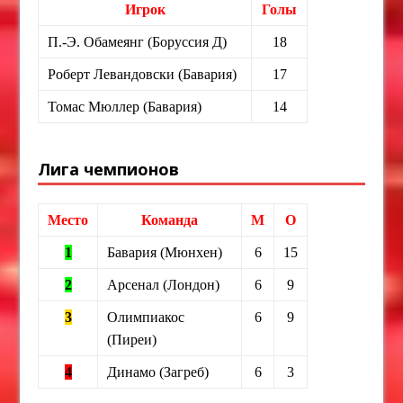
Игрок
Голы
П.-Э. Обамеянг (Боруссия Д)
18
Роберт Левандовски (Бавария)
17
Томас Мюллер (Бавария)
14
Лига чемпионов
Место
Команда
М
О
1
Бавария (Мюнхен)
6
15
2
Арсенал (Лондон)
6
9
3
Олимпиакос
6
9
(Пиреи)
4
Динамо (Загреб)
6
3