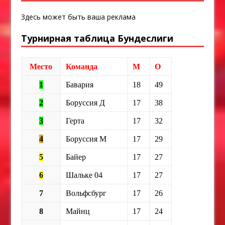
Здесь может быть ваша реклама
Турнирная таблица Бундеслиги
Место
Команда
М
О
1
Бавария
18
49
2
Боруссия Д
17
38
3
Герта
17
32
4
Боруссия М
17
29
5
Байер
17
27
6
Шальке 04
17
27
7
Вольфсбург
17
26
8
Майнц
17
24