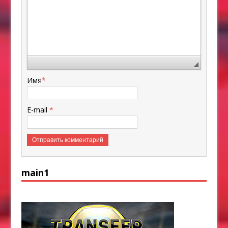
Имя
*
E-mail
*
main1