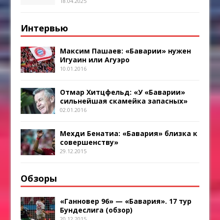
18.04.2025
Интервью
Максим Пашаев: «Баварии» нужен
Игуаин или Агуэро
10.01.2016
Отмар Хитцфельд: «У «Баварии»
сильнейшая скамейка запасных»
02.01.2016
Мехди Бенатиа: «Бавария» близка к
совершенству»
29.12.2015
Обзоры
«Ганновер 96» — «Бавария». 17 тур
Бундеслига (обзор)
20.12.2015