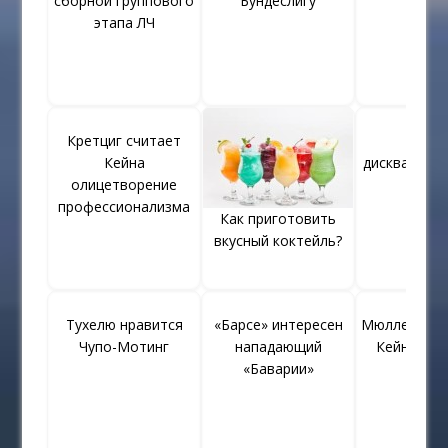
сборной группового
Бундеслигу
этапа ЛЧ
Кретциг считает
Кимм
Кейна
дисквалифи
олицетворение
профессионализма
Как приготовить
вкусный коктейль?
Тухелю нравится
«Барсе» интересен
Мюллер отн
Чупо-Мотинг
нападающий
Кейну с и
«Баварии»