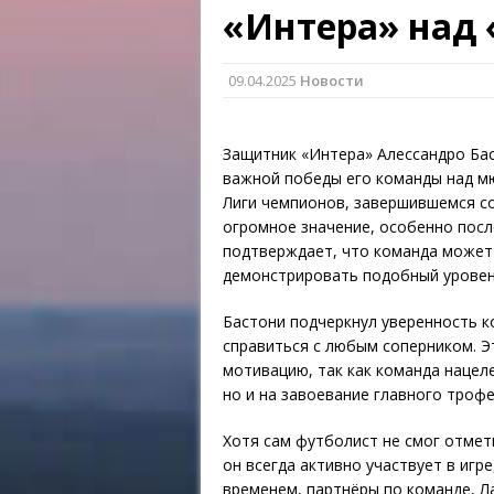
«Интера» над 
09.04.2025
Новости
Защитник «Интера» Алессандро Ба
важной победы его команды над мю
Лиги чемпионов, завершившемся со 
огромное значение, особенно посл
подтверждает, что команда может 
демонстрировать подобный уровен
Бастони подчеркнул уверенность к
справиться с любым соперником. Э
мотивацию, так как команда нацеле
но и на завоевание главного трофе
Хотя сам футболист не смог отмет
он всегда активно участвует в игре
временем, партнёры по команде, Л