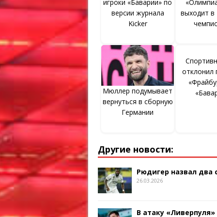
игроки «Баварии» по
«Олимпиа
версии журнала
выходит в 
Kicker
чемпи
Спортивн
отклонил 
«Фрайбу
Мюллер подумывает
«Бава
вернуться в сборную
Германии
Другие новости:
Рюдигер назвал два
26.03.2026
В атаку «Ливерпуля»