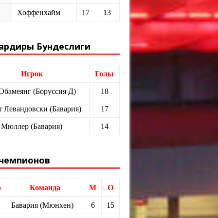
Хоффенхайм
17
13
ардиры Бундеслиги
Игрок
Голы
 Обамеянг (Боруссия Д)
18
т Левандовски (Бавария)
17
 Мюллер (Бавария)
14
 чемпионов
о
Команда
М
О
Бавария (Мюнхен)
6
15