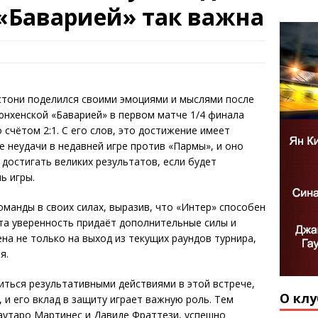
«Баварией» так важна
стони поделился своими эмоциями и мыслями после
нхенской «Баварией» в первом матче 1/4 финала
счётом 2:1. С его слов, это достижение имеет
е неудачи в недавней игре против «Пармы», и оно
достигать великих результатов, если будет
ь игры.
оманды в своих силах, выразив, что «Интер» способен
та уверенность придаёт дополнительные силы и
на не только на выход из текущих раундов турнира,
я.
иться результативными действиями в этой встрече,
О клу
, и его вклад в защиту играет важную роль. Тем
аутаро Мартинес и Давиде Фраттези, успешно