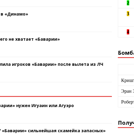
2
 в «Динамо»
3
4
чего не хватает «Баварии»
Бомб
лила игроков «Баварии» после вылета из ЛЧ
Кришт
Эран 
Робер
арии» нужен Игуаин или Агуэро
Получ
У «Баварии» сильнейшая скамейка запасных»