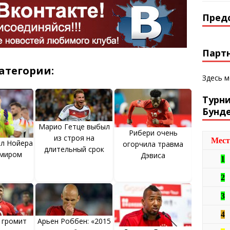
Пред
Парт
атегории:
Здесь 
Турн
Бунд
Марио Гетце выбыл
Рибери очень
из строя на
Мест
ал Нойера
огорчила травма
длительный срок
умиром
Дэвиса
1
2
3
4
 громит
Арьен Роббен: «2015