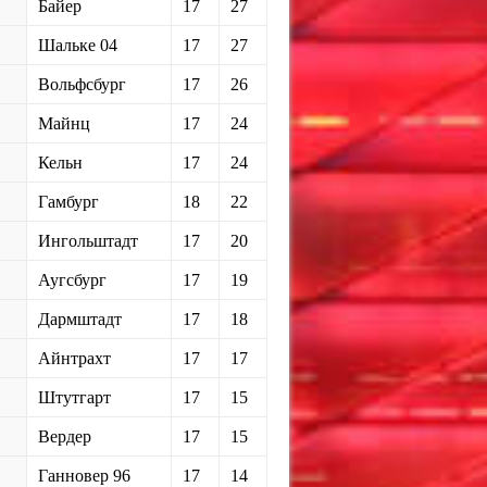
Байер
17
27
Шальке 04
17
27
Вольфсбург
17
26
Майнц
17
24
Кельн
17
24
Гамбург
18
22
Ингольштадт
17
20
Аугсбург
17
19
Дармштадт
17
18
Айнтрахт
17
17
Штутгарт
17
15
Вердер
17
15
Ганновер 96
17
14