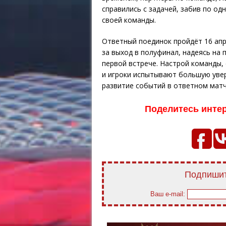
справились с задачей, забив по о
своей команды.
Ответный поединок пройдёт 16 апр
за выход в полуфинал, надеясь на 
первой встрече. Настрой команды,
и игроки испытывают большую увер
развитие событий в ответном матч
Поделитесь инте
Подпишит
Ваш e-mail: