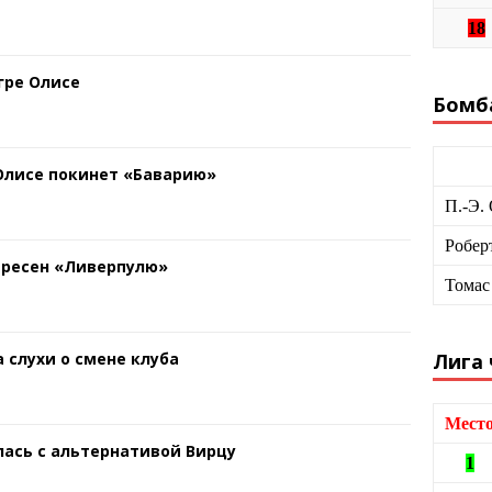
18
гре Олисе
Бомб
 Олисе покинет «Баварию»
П.-Э.
Робер
ересен «Ливерпулю»
Томас
 слухи о смене клуба
Лига
Мест
ась с альтернативой Вирцу
1