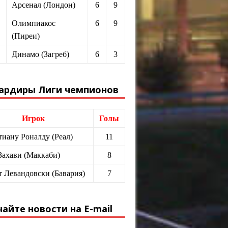
Арсенал (Лондон)
6
9
Олимпиакос
6
9
(Пиреи)
Динамо (Загреб)
6
3
ардиры Лиги чемпионов
Игрок
Голы
иану Роналду (Реал)
11
Захави (Маккаби)
8
т Левандовски (Бавария)
7
айте новости на E-mail