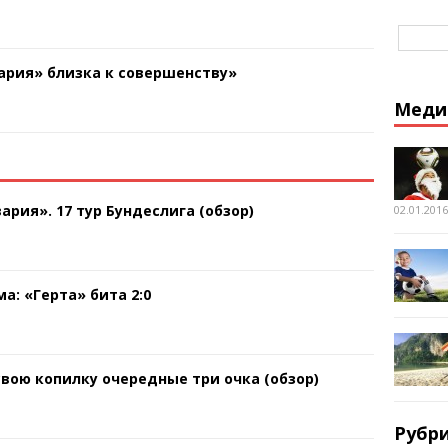
ария» близка к совершенству»
Меди
ария». 17 тур Бундеслига (обзор)
02.01.2016
а: «Герта» бита 2:0
свою копилку очередные три очка (обзор)
Рубр