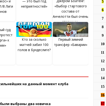
Джером Боатенг:
кос» и
— это был год
5
«Выбор стартового
1/8 Лиги
неприятностей»
6
состава от
онов
Анчелотти был очень
7
странным»
8
ый суд
протест
9
Кто за сколько
Первый зимний
рга» к
10
матчей забил 100
трансфер «Баварии»
рии»
голов в Бундеслиге?
11
12
13
14
 сильнейших на данный момент клуба
15
16
 были выбраны два новичка
17