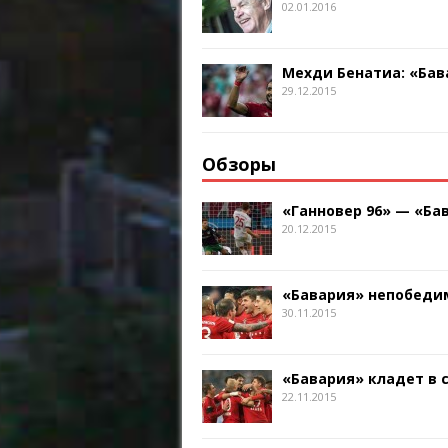
02.01.2016
Мехди Бенатиа: «Бав
29.12.2015
Обзоры
«Ганновер 96» — «Бав
20.12.2015
«Бавария» непобедим
30.11.2015
«Бавария» кладет в 
22.11.2015