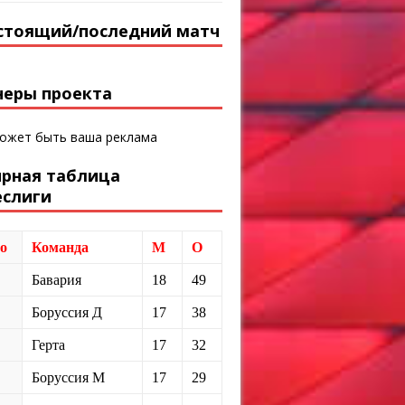
стоящий/последний матч
неры проекта
может быть ваша реклама
ирная таблица
еслиги
о
Команда
М
О
Бавария
18
49
Боруссия Д
17
38
Герта
17
32
Боруссия М
17
29