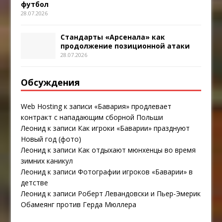
футбол
28.07.2026
Стандарты «Арсенала» как
продолжение позиционной атаки
28.07.2026
Обсуждения
Web Hosting
к записи
«Бавария» продлевает
контракт с нападающим сборной Польши
Леонид
к записи
Как игроки «Баварии» празднуют
Новый год (фото)
Леонид
к записи
Как отдыхают мюнхенцы во время
зимних каникул
Леонид
к записи
Фотографии игроков «Баварии» в
детстве
Леонид
к записи
Роберт Левандовски и Пьер-Эмерик
Обамеянг против Герда Мюллера