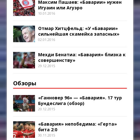
Максим Пашаев: «Баварии» нужен
Игуаин или Агуэро
10.01.2016
Отмар Хитцфельд: «У «Баварии»
сильнейшая скамейка запасных»
02.01.2016
Мехди Бенатиа: «Бавария» близка к
совершенству»
29.12.2015
Обзоры
«Ганновер 96» — «Бавария». 17 тур
Бундеслига (обзор)
20.12.2015
«Бавария» непобедима: «Герта»
бита 2:0
30.11.2015