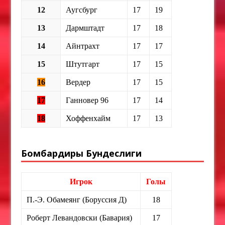
12
Аугсбург
17
19
13
Дармштадт
17
18
14
Айнтрахт
17
17
15
Штутгарт
17
15
16
Вердер
17
15
17
Ганновер 96
17
14
18
Хоффенхайм
17
13
Бомбардиры Бундеслиги
Игрок
Голы
П.-Э. Обамеянг (Боруссия Д)
18
Роберт Левандовски (Бавария)
17