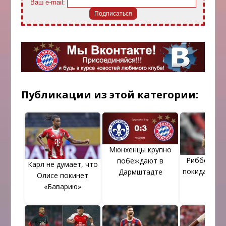
Ваш e-mail:
Публикации из этой категории:
Мюнхенцы крупно
Риббери и
побеждают в
Карл не думает, что
покидают “
Дармштадте
Олисе покинет
«Баварию»