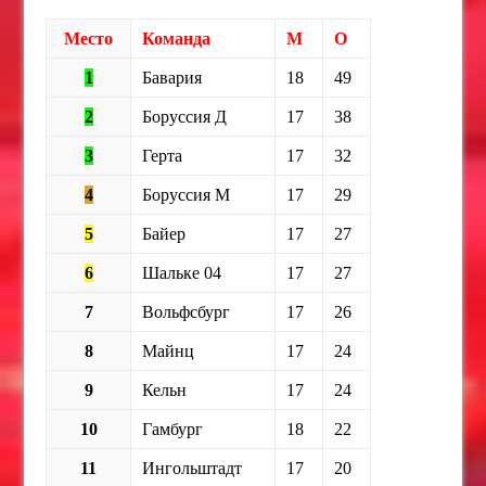
Место
Команда
М
О
1
Бавария
18
49
2
Боруссия Д
17
38
3
Герта
17
32
4
Боруссия М
17
29
5
Байер
17
27
6
Шальке 04
17
27
7
Вольфсбург
17
26
8
Майнц
17
24
9
Кельн
17
24
10
Гамбург
18
22
11
Ингольштадт
17
20