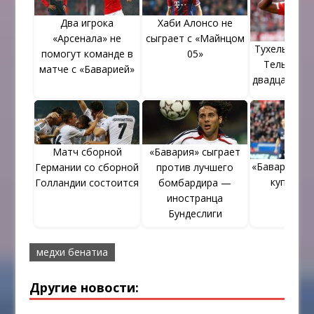
Два игрока
Хаби Алонсо не
«Арсенала» не
сыграет с «Майнцом
Тухель счит
помогут команде в
05»
Тель играе
матче с «Баварией»
двадцатиче
ний
Матч сборной
«Бавария» сыграет
«Бавария» п
Германии со сборной
против лучшего
купить Р
Голландии состоится
бомбардира —
иностранца
Бундеслиги
медхи бенатиа
Другие новости: