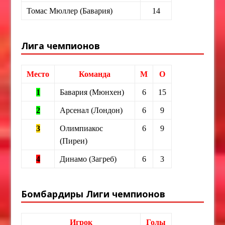
Томас Мюллер (Бавария)
14
Лига чемпионов
Место
Команда
М
О
1
Бавария (Мюнхен)
6
15
2
Арсенал (Лондон)
6
9
3
Олимпиакос
6
9
(Пиреи)
4
Динамо (Загреб)
6
3
Бомбардиры Лиги чемпионов
Игрок
Голы