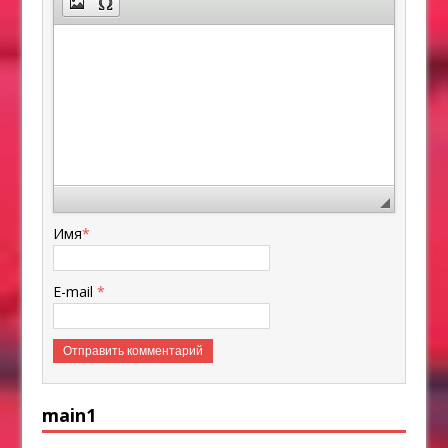
Имя
*
E-mail
*
main1