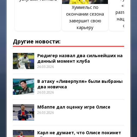
«Бавар
Хуммельс по
разъехали
окончании сезона
национа
завершит свою
сборн
карьеру
Другие новости:
Рюдигер назвал два сильнейших на
данный момент клуба
26.03.2026
В атаку «Ливерпуля» были выбраны
два новичка
26.03.2026
Мбаппе дал оценку игре Олисе
26.03.2026
Карл не думает, что Олисе покинет