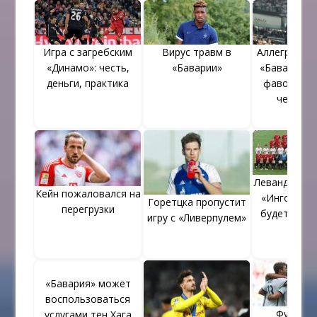
Игра с загребским
Вирус травм в
Аллегри: «О
«Динамо»: честь,
«Баварии»
«Баварию»,
деньги, практика
фаворитам
чемпио
Левандовски:
Кейн пожаловался на
«Ингольшт
Горетцка пропустит
перегрузки
будет не п
игру с «Ливерпулем»
«Бавария» может
воспользоваться
Футбол
услугами тен Хага