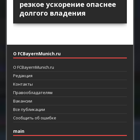
пространство за защитой
Английской премьер-лиги
позиционной атаки
резкое ускорение опаснее
как ротации освобождают
как главный ресурс атаки
возвращают прямой
долгого владения
пространство между
футбол
линиями
О FCBayernMunich.ru
О FCBayernMunich.ru
Редакция
Контакты
Правообладателям
Вакансии
Все публикации
Сообщить об ошибке
main