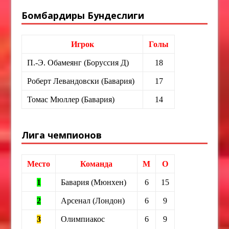
Бомбардиры Бундеслиги
Игрок
Голы
П.-Э. Обамеянг (Боруссия Д)
18
Роберт Левандовски (Бавария)
17
Томас Мюллер (Бавария)
14
Лига чемпионов
Место
Команда
М
О
1
Бавария (Мюнхен)
6
15
2
Арсенал (Лондон)
6
9
3
Олимпиакос
6
9