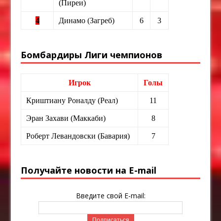
(Пиреи)
4
Динамо (Загреб)
6
3
Бомбардиры Лиги чемпионов
Игрок
Голы
Криштиану Роналду (Реал)
11
Эран Захави (Маккаби)
8
Роберт Левандовски (Бавария)
7
Получайте новости на E-mail
Введите свой E-mail: