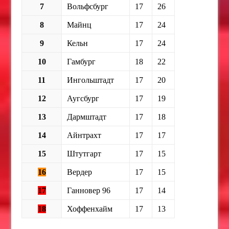
7
Вольфсбург
17
26
8
Майнц
17
24
9
Кельн
17
24
10
Гамбург
18
22
11
Ингольштадт
17
20
12
Аугсбург
17
19
13
Дармштадт
17
18
14
Айнтрахт
17
17
15
Штутгарт
17
15
16
Вердер
17
15
17
Ганновер 96
17
14
18
Хоффенхайм
17
13