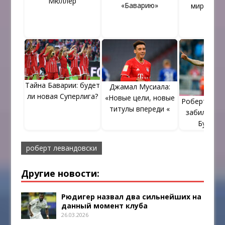
Мюллер
«Баварию»
мира 2015
Тайна Баварии: будет
Джамал Мусиала:
ли новая Суперлига?
«Новые цели, новые
Роберт Лев
титулы впереди «
забил соты
Бундесл
роберт левандовски
Другие новости:
Рюдигер назвал два сильнейших на
данный момент клуба
26.03.2026