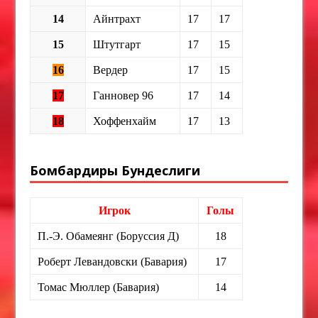
14
Айнтрахт
17
17
15
Штутгарт
17
15
16
Вердер
17
15
17
Ганновер 96
17
14
18
Хоффенхайм
17
13
Бомбардиры Бундеслиги
Игрок
Голы
П.-Э. Обамеянг (Боруссия Д)
18
Роберт Левандовски (Бавария)
17
Томас Мюллер (Бавария)
14