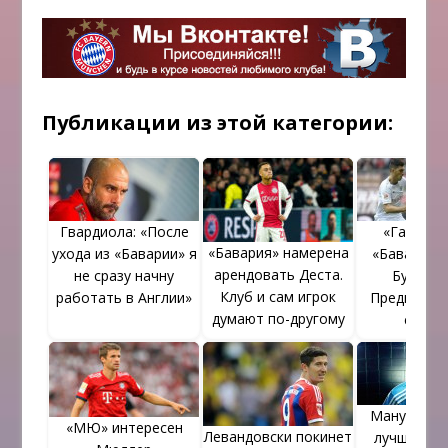
Публикации из этой категории:
Гвардиола: «После
«Ганнов
«Бавария» намерена
ухода из «Баварии» я
«Бавария».
арендовать Деста.
не сразу начну
Бундесл
Клуб и сам игрок
работать в Англии»
Предварит
думают по-другому
соста
Мануэль Н
«МЮ» интересен
Левандовски покинет
лучший го