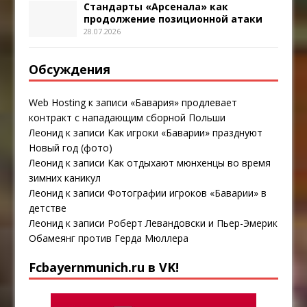
Стандарты «Арсенала» как
продолжение позиционной атаки
28.07.2026
Обсуждения
Web Hosting
к записи
«Бавария» продлевает
контракт с нападающим сборной Польши
Леонид
к записи
Как игроки «Баварии» празднуют
Новый год (фото)
Леонид
к записи
Как отдыхают мюнхенцы во время
зимних каникул
Леонид
к записи
Фотографии игроков «Баварии» в
детстве
Леонид
к записи
Роберт Левандовски и Пьер-Эмерик
Обамеянг против Герда Мюллера
Fcbayernmunich.ru в VK!