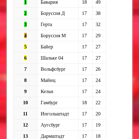
1
Бавария
18
49
2
Боруссия Д
17
38
3
Герта
17
32
4
Боруссия М
17
29
5
Байер
17
27
6
Шальке 04
17
27
7
Вольфсбург
17
26
8
Майнц
17
24
9
Кельн
17
24
10
Гамбург
18
22
11
Ингольштадт
17
20
12
Аугсбург
17
19
13
Дармштадт
17
18