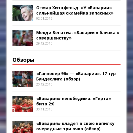
Отмар Хитцфельд: «У «Баварии»
сильнейшая скамейка запасных»
02.01.2016
Мехди Бенатиа: «Бавария» близка к
совершенству»
29.12.2015
Обзоры
«Ганновер 96» — «Бавария». 17 тур
Бундеслига (обзор)
20.12.2015
«Бавария» непобедима: «Герта»
бита 2:0
30.11.2015
«Бавария» кладет в свою копилку
очередные три очка (обзор)