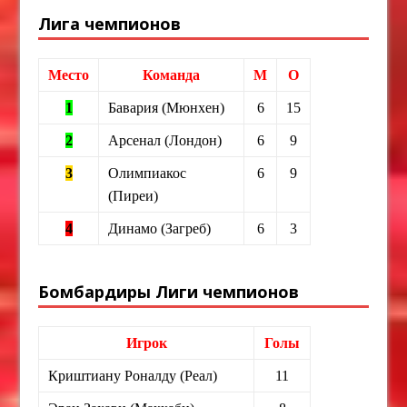
Лига чемпионов
Место
Команда
М
О
1
Бавария (Мюнхен)
6
15
2
Арсенал (Лондон)
6
9
3
Олимпиакос
6
9
(Пиреи)
4
Динамо (Загреб)
6
3
Бомбардиры Лиги чемпионов
Игрок
Голы
Криштиану Роналду (Реал)
11