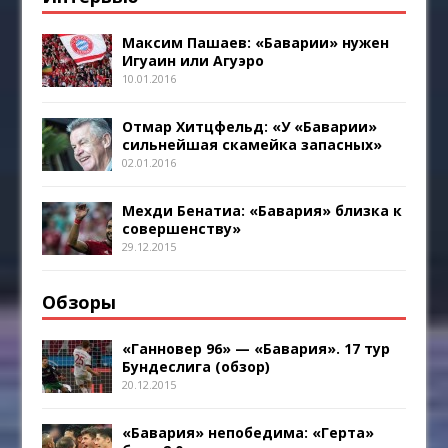
Максим Пашаев: «Баварии» нужен
Игуаин или Агуэро
10.01.2016
Отмар Хитцфельд: «У «Баварии»
сильнейшая скамейка запасных»
02.01.2016
Мехди Бенатиа: «Бавария» близка к
совершенству»
29.12.2015
Обзоры
«Ганновер 96» — «Бавария». 17 тур
Бундеслига (обзор)
20.12.2015
«Бавария» непобедима: «Герта»