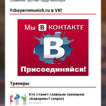
Обамеянг против Герда Мюллера
Fcbayernmunich.ru в VK!
Тренеры
Кто станет главным тренером
«Баварии»? (опрос)
29.10.2015