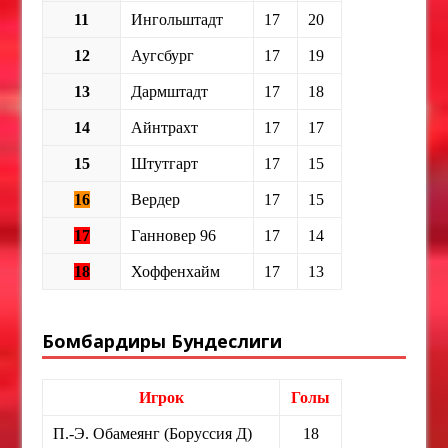
11
Ингольштадт
17
20
12
Аугсбург
17
19
13
Дармштадт
17
18
14
Айнтрахт
17
17
15
Штутгарт
17
15
16
Вердер
17
15
17
Ганновер 96
17
14
18
Хоффенхайм
17
13
Бомбардиры Бундеслиги
Игрок
Голы
П.-Э. Обамеянг (Боруссия Д)
18