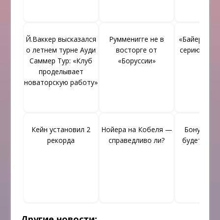
Й.Ваккер высказался
Румменигге не в
«Байер» пр
о летнем турне Ауди
восторге от
серию выи
Саммер Тур: «Клуб
«Боруссии»
матч
проделывает
новаторскую работу»
Кейн установил 2
Нойера на Кобеля —
Бонуччи с
рекорда
справедливо ли?
будет в Ге
Другие новости: