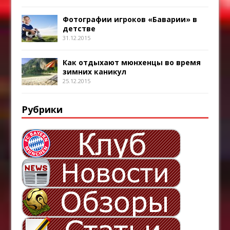
Фотографии игроков «Баварии» в
детстве
31.12.2015
Как отдыхают мюнхенцы во время
зимних каникул
25.12.2015
Рубрики