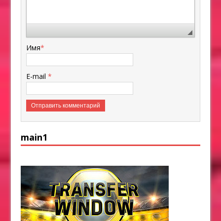
Имя
*
E-mail
*
main1