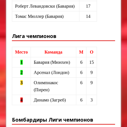
Роберт Левандовски (Бавария)
17
Томас Мюллер (Бавария)
14
Лига чемпионов
Место
Команда
М
О
1
Бавария (Мюнхен)
6
15
2
Арсенал (Лондон)
6
9
3
Олимпиакос
6
9
(Пиреи)
4
Динамо (Загреб)
6
3
Бомбардиры Лиги чемпионов