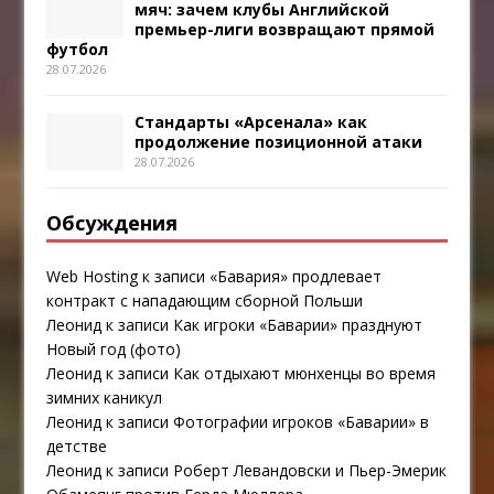
мяч: зачем клубы Английской
премьер-лиги возвращают прямой
футбол
28.07.2026
Стандарты «Арсенала» как
продолжение позиционной атаки
28.07.2026
Обсуждения
Web Hosting
к записи
«Бавария» продлевает
контракт с нападающим сборной Польши
Леонид
к записи
Как игроки «Баварии» празднуют
Новый год (фото)
Леонид
к записи
Как отдыхают мюнхенцы во время
зимних каникул
Леонид
к записи
Фотографии игроков «Баварии» в
детстве
Леонид
к записи
Роберт Левандовски и Пьер-Эмерик