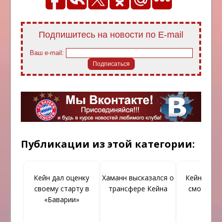
Подпишитесь на новости по E-mail
Ваш e-mail:
Публикации из этой категории:
Кейн дал оценку
Хаманн высказался о
Кейн увере
своему старту в
трансфере Кейна
сможет з
«Баварии»
«Реал