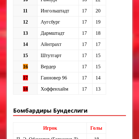
11
Ингольштадт
17
20
12
Аугсбург
17
19
13
Дармштадт
17
18
14
Айнтрахт
17
17
15
Штутгарт
17
15
16
Вердер
17
15
17
Ганновер 96
17
14
18
Хоффенхайм
17
13
Бомбардиры Бундеслиги
Игрок
Голы