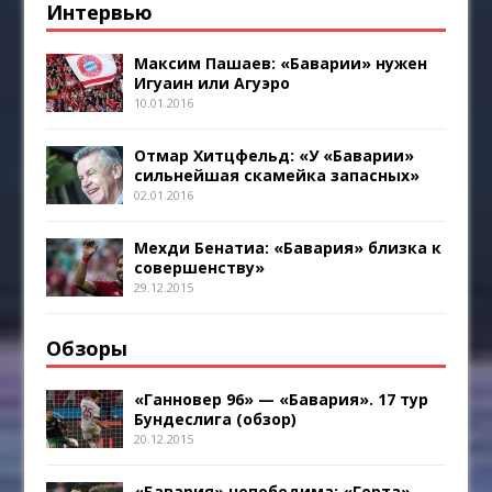
Интервью
Максим Пашаев: «Баварии» нужен
Игуаин или Агуэро
10.01.2016
Отмар Хитцфельд: «У «Баварии»
сильнейшая скамейка запасных»
02.01.2016
Мехди Бенатиа: «Бавария» близка к
совершенству»
29.12.2015
Обзоры
«Ганновер 96» — «Бавария». 17 тур
Бундеслига (обзор)
20.12.2015
«Бавария» непобедима: «Герта»