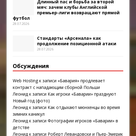
Длинный пас и борьба за второй
мяч: зачем клубы Английской
премьер-лиги возвращают прямой
футбол
28.07.2026
Стандарты «Арсенала» как
продолжение позиционной атаки
28.07.2026
Обсуждения
Web Hosting
к записи
«Бавария» продлевает
контракт с нападающим сборной Польши
Леонид
к записи
Как игроки «Баварии» празднуют
Новый год (фото)
Леонид
к записи
Как отдыхают мюнхенцы во время
зимних каникул
Леонид
к записи
Фотографии игроков «Баварии» в
детстве
Леонид
к записи
Роберт Левандовски и Пьер-Эмерик