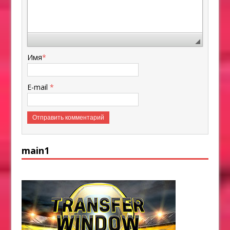
Имя
*
E-mail
*
main1