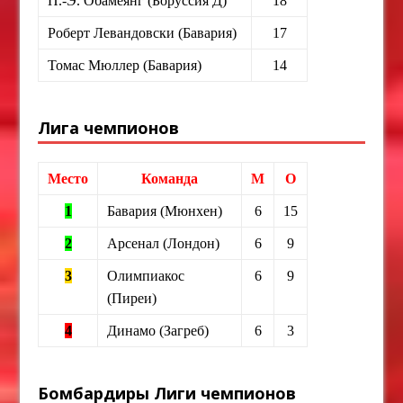
П.-Э. Обамеянг (Боруссия Д)
18
Роберт Левандовски (Бавария)
17
Томас Мюллер (Бавария)
14
Лига чемпионов
Место
Команда
М
О
1
Бавария (Мюнхен)
6
15
2
Арсенал (Лондон)
6
9
3
Олимпиакос
6
9
(Пиреи)
4
Динамо (Загреб)
6
3
Бомбардиры Лиги чемпионов