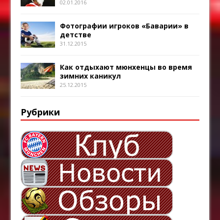
02.01.2016
Фотографии игроков «Баварии» в
детстве
31.12.2015
Как отдыхают мюнхенцы во время
зимних каникул
25.12.2015
Рубрики