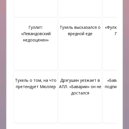
Гуллит:
Тухель высказался о
«Фулхэм» не
«Левандовский
вредной еде
Пальи
недооценен»
Тухель о том, на что
Дрэгушин уезжает в
«Бавария»
претендует Мюллер
АПЛ. «Баварии» он не
подписать 
достался