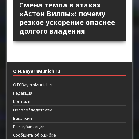
«Интер» против высокой
Длинный пас и борьба за
Стандарты «Арсенала»
Смена темпа в атаках
«Брага» против
линии «Барселоны»:
второй мяч: зачем клубы
как продолжение
«Астон Виллы»: почему
персонального прессинга:
пространство за защитой
Английской премьер-лиги
позиционной атаки
резкое ускорение опаснее
как ротации освобождают
как главный ресурс атаки
возвращают прямой
долгого владения
пространство между
футбол
линиями
О FCBayernMunich.ru
О FCBayernMunich.ru
Редакция
Контакты
Правообладателям
Вакансии
Все публикации
Сообщить об ошибке