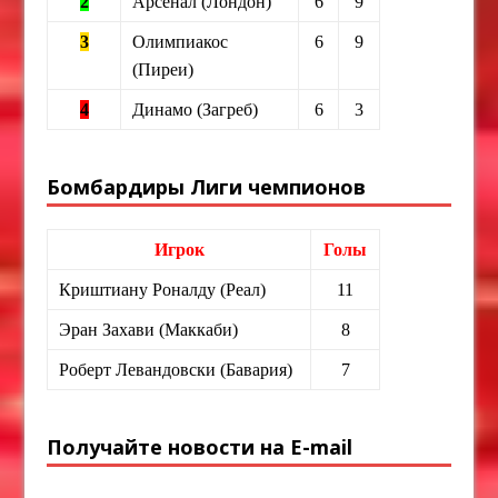
2
Арсенал (Лондон)
6
9
3
Олимпиакос
6
9
(Пиреи)
4
Динамо (Загреб)
6
3
Бомбардиры Лиги чемпионов
Игрок
Голы
Криштиану Роналду (Реал)
11
Эран Захави (Маккаби)
8
Роберт Левандовски (Бавария)
7
Получайте новости на E-mail