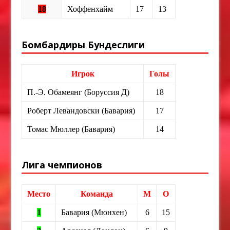
18
Хоффенхайм
17
13
Бомбардиры Бундеслиги
Игрок
Голы
П.-Э. Обамеянг (Боруссия Д)
18
Роберт Левандовски (Бавария)
17
Томас Мюллер (Бавария)
14
Лига чемпионов
Место
Команда
М
О
1
Бавария (Мюнхен)
6
15