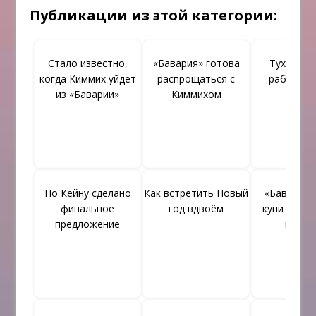
Публикации из этой категории:
Стало известно,
«Бавария» готова
Тухель о
когда Киммих уйдет
распрощаться с
работу А
из «Баварии»
Киммихом
По Кейну сделано
Как встретить Новый
«Бавария»
финальное
год вдвоём
купить зве
предложение
врата