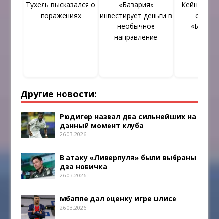
Тухель высказался о
«Бавария»
Кейн очень
поражениях
инвестирует деньги в
сыграт
необычное
«Борусс
направление
Другие новости:
Рюдигер назвал два сильнейших на
данный момент клуба
26.03.2026
В атаку «Ливерпуля» были выбраны
два новичка
26.03.2026
Мбаппе дал оценку игре Олисе
26.03.2026