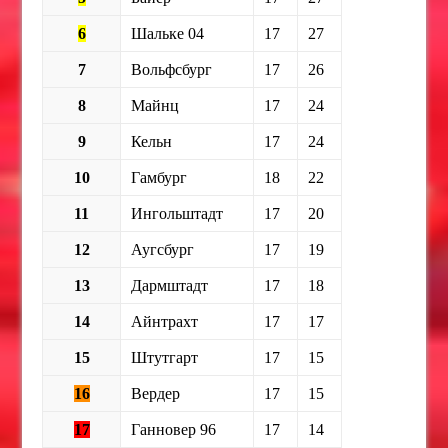
6
Шальке 04
17
27
7
Вольфсбург
17
26
8
Майнц
17
24
9
Кельн
17
24
10
Гамбург
18
22
11
Ингольштадт
17
20
12
Аугсбург
17
19
13
Дармштадт
17
18
14
Айнтрахт
17
17
15
Штутгарт
17
15
16
Вердер
17
15
17
Ганновер 96
17
14