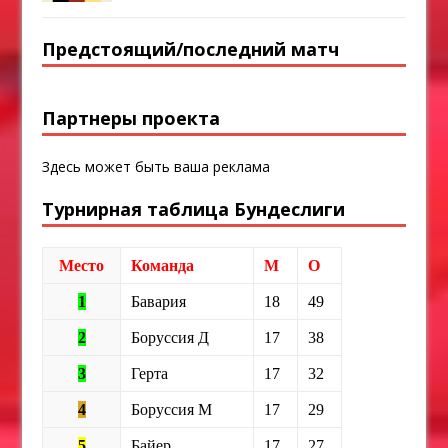
Предстоящий/последний матч
Партнеры проекта
Здесь может быть ваша реклама
Турнирная таблица Бундеслиги
Место
Команда
М
О
1
Бавария
18
49
2
Боруссия Д
17
38
3
Герта
17
32
4
Боруссия М
17
29
5
Байер
17
27