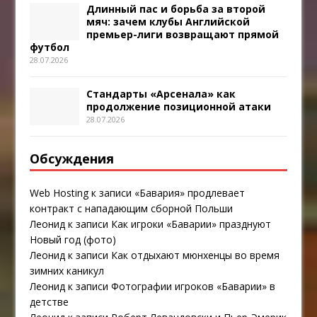
Длинный пас и борьба за второй
мяч: зачем клубы Английской
премьер-лиги возвращают прямой
футбол
28.07.2026
Стандарты «Арсенала» как
продолжение позиционной атаки
28.07.2026
Обсуждения
Web Hosting
к записи
«Бавария» продлевает
контракт с нападающим сборной Польши
Леонид
к записи
Как игроки «Баварии» празднуют
Новый год (фото)
Леонид
к записи
Как отдыхают мюнхенцы во время
зимних каникул
Леонид
к записи
Фотографии игроков «Баварии» в
детстве