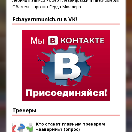
Леонид
к записи
Роберт Левандовски и Пьер-Эмерик
Обамеянг против Герда Мюллера
Fcbayernmunich.ru в VK!
Тренеры
Кто станет главным тренером
«Баварии»? (опрос)