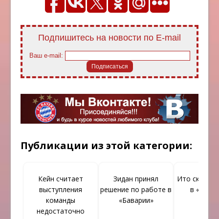
Подпишитесь на новости по E-mail
Ваш e-mail:
Публикации из этой категории:
Кейн считает
Зидан принял
Ито скоро п
выступления
решение по работе в
в «Бава
команды
«Баварии»
недостаточно