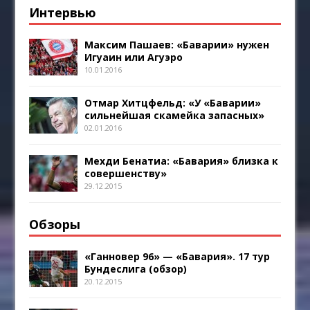
Интервью
Максим Пашаев: «Баварии» нужен
Игуаин или Агуэро
10.01.2016
Отмар Хитцфельд: «У «Баварии»
сильнейшая скамейка запасных»
02.01.2016
Мехди Бенатиа: «Бавария» близка к
совершенству»
29.12.2015
Обзоры
«Ганновер 96» — «Бавария». 17 тур
Бундеслига (обзор)
20.12.2015