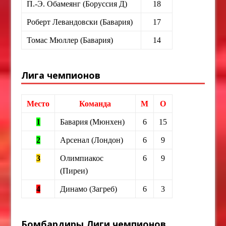
П.-Э. Обамеянг (Боруссия Д)
18
Роберт Левандовски (Бавария)
17
Томас Мюллер (Бавария)
14
Лига чемпионов
Место
Команда
М
О
1
Бавария (Мюнхен)
6
15
2
Арсенал (Лондон)
6
9
3
Олимпиакос
6
9
(Пиреи)
4
Динамо (Загреб)
6
3
Бомбардиры Лиги чемпионов