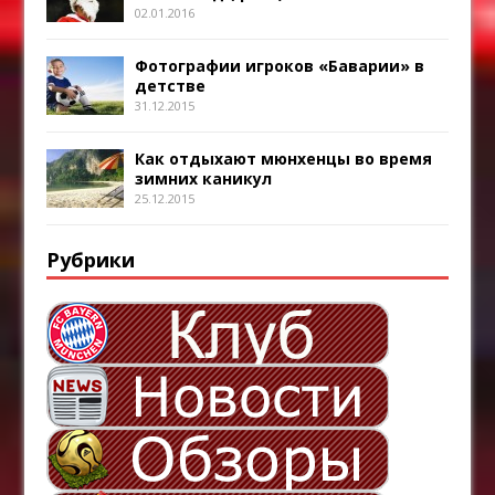
02.01.2016
Фотографии игроков «Баварии» в
детстве
31.12.2015
Как отдыхают мюнхенцы во время
зимних каникул
25.12.2015
Рубрики