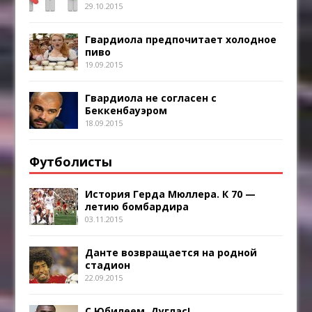
29.10.2015
Гвардиола предпочитает холодное
пиво
19.09.2015
Гвардиола не согласен с
Беккенбауэром
18.09.2015
Футболисты
История Герда Мюллера. К 70 —
летию бомбардира
03.11.2015
Данте возвращается на родной
стадион
22.09.2015
С Юбилеем, Дуглас!