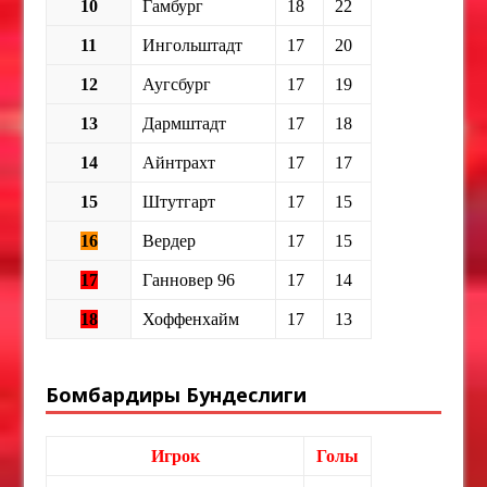
10
Гамбург
18
22
11
Ингольштадт
17
20
12
Аугсбург
17
19
13
Дармштадт
17
18
14
Айнтрахт
17
17
15
Штутгарт
17
15
16
Вердер
17
15
17
Ганновер 96
17
14
18
Хоффенхайм
17
13
Бомбардиры Бундеслиги
Игрок
Голы