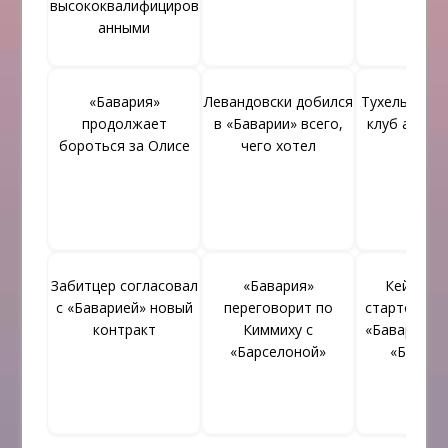
высококвалифициров
анными
«Бавария»
Левандовски добился
Тухель счит
продолжает
в «Баварии» всего,
клуб амби
бороться за Олисе
чего хотел
Забитцер согласовал
«Бавария»
Кейн и С
с «Баварией» новый
переговорит по
стартовом 
контракт
Киммиху с
«Баварии» н
«Барселоной»
«Борусс