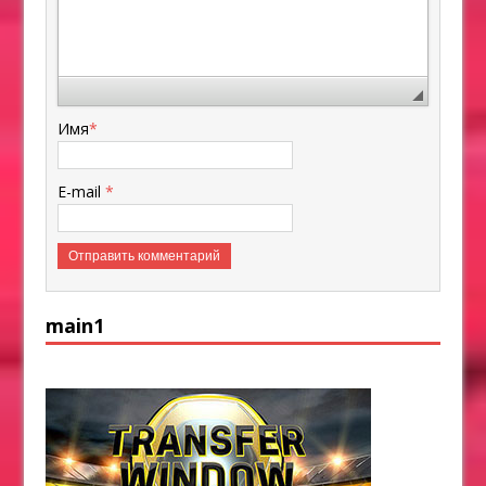
Имя
*
E-mail
*
main1