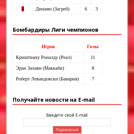
4
Динамо (Загреб)
6
3
Бомбардиры Лиги чемпионов
Игрок
Голы
Криштиану Роналду (Реал)
11
Эран Захави (Маккаби)
8
Роберт Левандовски (Бавария)
7
Получайте новости на E-mail
Введите свой E-mail: