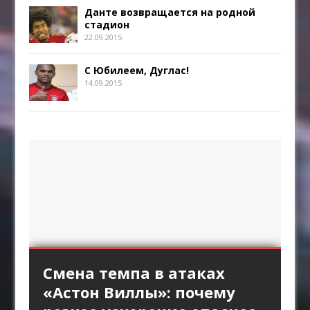
Данте возвращается на родной
стадион
22.09.2015
С Юбилеем, Дуглас!
14.09.2015
«Интер» против высокой
Длинный пас и борьба за
Стандарты «Арсенала»
Смена темпа в атаках
«Брага» против
линии «Барселоны»:
второй мяч: зачем клубы
как продолжение
«Астон Виллы»: почему
персонального прессинга: