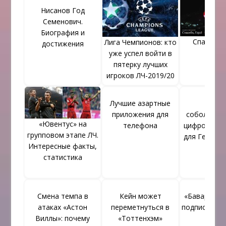
Нисанов Год
Семенович.
Биография и
Спасибо, 
Лига Чемпионов: кто
достижения
уже успел войти в
пятерку лучших
игроков ЛЧ-2019/20
Лучшие азартные
Книг
приложения для
соболезно
«Ювентус» на
телефона
цифровом 
групповом этапе ЛЧ.
для Герда 
Интересные факты,
статистика
Смена темпа в
Кейн может
«Бавария» н
атаках «Астон
переметнуться в
подписыват
Виллы»: почему
«Тоттенхэм»