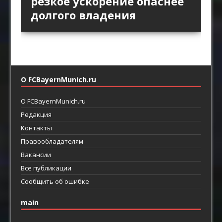
пространство за защитой
Английской премьер-лиги
позиционной атаки
резкое ускорение опаснее
как ротации освобождают
как главный ресурс атаки
возвращают прямой
долгого владения
пространство между
футбол
линиями
О FCBayernMunich.ru
О FCBayernMunich.ru
Редакция
Контакты
Правообладателям
Вакансии
Все публикации
Сообщить об ошибке
main