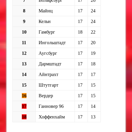
7
Вольфсбург
17
26
8
Майнц
17
24
9
Кельн
17
24
10
Гамбург
18
22
11
Ингольштадт
17
20
12
Аугсбург
17
19
13
Дармштадт
17
18
14
Айнтрахт
17
17
15
Штутгарт
17
15
16
Вердер
17
15
17
Ганновер 96
17
14
18
Хоффенхайм
17
13