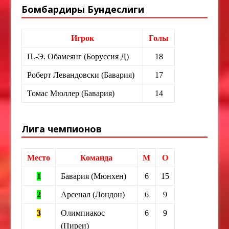
Бомбардиры Бундеслиги
Игрок
Голы
П.-Э. Обамеянг (Боруссия Д)
18
Роберт Левандовски (Бавария)
17
Томас Мюллер (Бавария)
14
Лига чемпионов
Место
Команда
М
О
1
Бавария (Мюнхен)
6
15
2
Арсенал (Лондон)
6
9
3
Олимпиакос
6
9
(Пиреи)