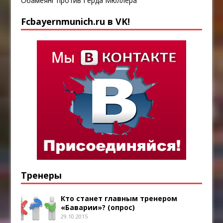
Обамеянг против Герда Мюллера
Fcbayernmunich.ru в VK!
Тренеры
Кто станет главным тренером
«Баварии»? (опрос)
29.10.2015