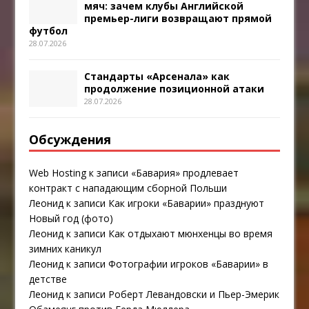
мяч: зачем клубы Английской
премьер-лиги возвращают прямой
футбол
28.07.2026
Стандарты «Арсенала» как
продолжение позиционной атаки
28.07.2026
Обсуждения
Web Hosting
к записи
«Бавария» продлевает
контракт с нападающим сборной Польши
Леонид
к записи
Как игроки «Баварии» празднуют
Новый год (фото)
Леонид
к записи
Как отдыхают мюнхенцы во время
зимних каникул
Леонид
к записи
Фотографии игроков «Баварии» в
детстве
Леонид
к записи
Роберт Левандовски и Пьер-Эмерик