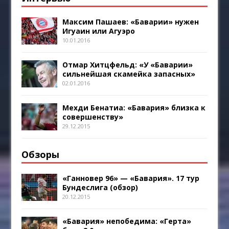
Максим Пашаев: «Баварии» нужен
Игуаин или Агуэро
10.01.2016
Отмар Хитцфельд: «У «Баварии»
сильнейшая скамейка запасных»
02.01.2016
Мехди Бенатиа: «Бавария» близка к
совершенству»
29.12.2015
Обзоры
«Ганновер 96» — «Бавария». 17 тур
Бундеслига (обзор)
20.12.2015
«Бавария» непобедима: «Герта»