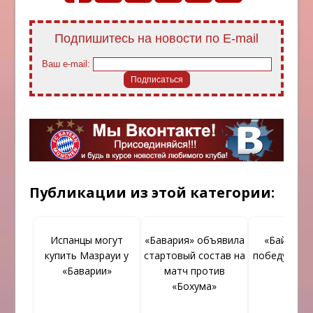
Подпишитесь на новости по E-mail
Ваш e-mail:
Публикации из этой категории:
Испанцы могут
«Бавария» объявила
«Байер» в
купить Мазрауи у
стартовый состав на
победу у «Л
«Баварии»
матч против
«Бохума»