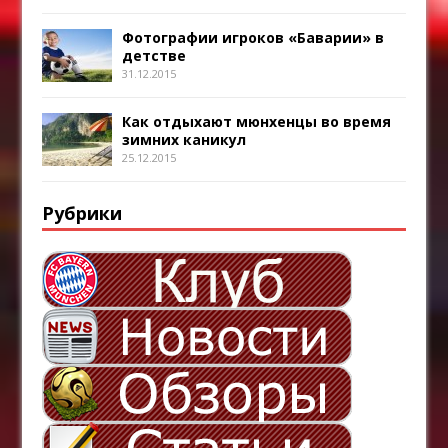
Фотографии игроков «Баварии» в
детстве
31.12.2015
Как отдыхают мюнхенцы во время
зимних каникул
25.12.2015
Рубрики