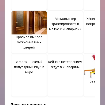
Макаллистер
Хёнесс отв
травмировался в
вопрос про
матче с «Баварией»
Правила выбора
межкомнатных
дверей
«Реал» — самый
Кейна с нетерпением
популярный клуб в
ждут в «Баварии»
мире
Бетонон
Другие новости: