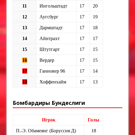
11
Ингольштадт
17
20
12
Аугсбург
17
19
13
Дармштадт
17
18
14
Айнтрахт
17
17
15
Штутгарт
17
15
16
Вердер
17
15
17
Ганновер 96
17
14
18
Хоффенхайм
17
13
Бомбардиры Бундеслиги
Игрок
Голы
П.-Э. Обамеянг (Боруссия Д)
18