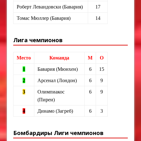
Роберт Левандовски (Бавария)
17
Томас Мюллер (Бавария)
14
Лига чемпионов
Место
Команда
М
О
1
Бавария (Мюнхен)
6
15
2
Арсенал (Лондон)
6
9
3
Олимпиакос
6
9
(Пиреи)
4
Динамо (Загреб)
6
3
Бомбардиры Лиги чемпионов