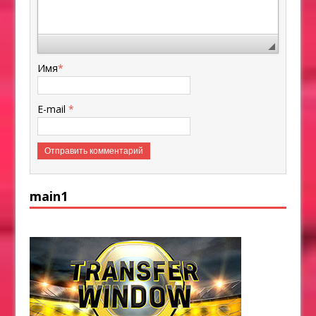
Имя
*
E-mail
*
main1