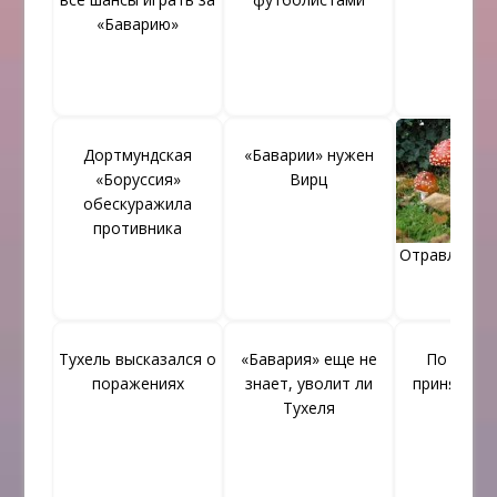
«Баварию»
Дортмундская
«Баварии» нужен
«Боруссия»
Вирц
обескуражила
противника
Отравление
Тухель высказался о
«Бавария» еще не
По Павл
поражениях
знает, уволит ли
принято р
Тухеля