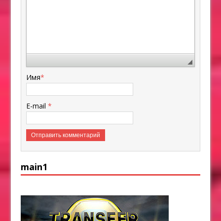
Имя
*
E-mail
*
main1