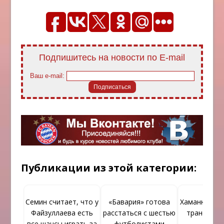
Подпишитесь на новости по E-mail
Ваш e-mail:
Публикации из этой категории:
Семин считает, что у
«Бавария» готова
Хаманн выск
Файзуллаева есть
расстаться с шестью
трансфере
все шансы играть за
футболистами