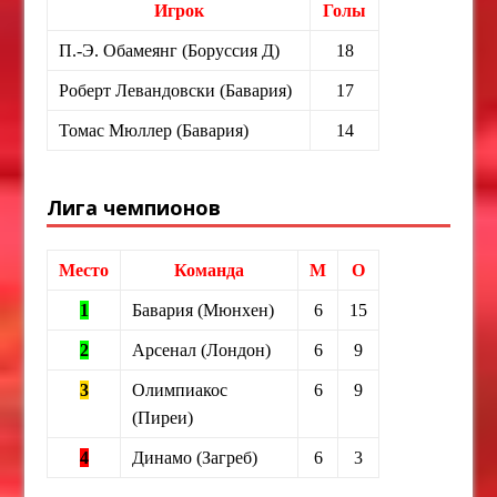
Игрок
Голы
П.-Э. Обамеянг (Боруссия Д)
18
Роберт Левандовски (Бавария)
17
Томас Мюллер (Бавария)
14
Лига чемпионов
Место
Команда
М
О
1
Бавария (Мюнхен)
6
15
2
Арсенал (Лондон)
6
9
3
Олимпиакос
6
9
(Пиреи)
4
Динамо (Загреб)
6
3