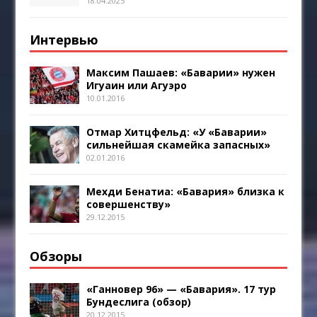
18.04.2025
Интервью
Максим Пашаев: «Баварии» нужен
Игуаин или Агуэро
10.01.2016
Отмар Хитцфельд: «У «Баварии»
сильнейшая скамейка запасных»
02.01.2016
Мехди Бенатиа: «Бавария» близка к
совершенству»
29.12.2015
Обзоры
«Ганновер 96» — «Бавария». 17 тур
Бундеслига (обзор)
20.12.2015