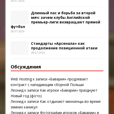
28.07.2026
Длинный пас и борьба за второй
мяч: зачем клубы Английской
премьер-лиги возвращают прямой
футбол
28.07.2026
Стандарты «Арсенала» как
продолжение позиционной атаки
28.07.2026
Обсуждения
Web Hosting
к записи
«Бавария» продлевает
контракт с нападающим сборной Польши
Леонид
к записи
Как игроки «Баварии» празднуют
Новый год (фото)
Леонид
к записи
Как отдыхают мюнхенцы во время
зимних каникул
Леонид
к записи
Фотографии игроков «Баварии» в