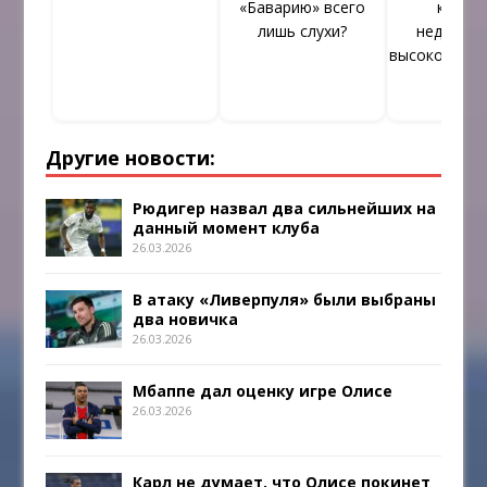
«Баварию» всего
коман
лишь слухи?
недоста
высококвал
анны
Другие новости:
Рюдигер назвал два сильнейших на
данный момент клуба
26.03.2026
В атаку «Ливерпуля» были выбраны
два новичка
26.03.2026
Мбаппе дал оценку игре Олисе
26.03.2026
Карл не думает, что Олисе покинет