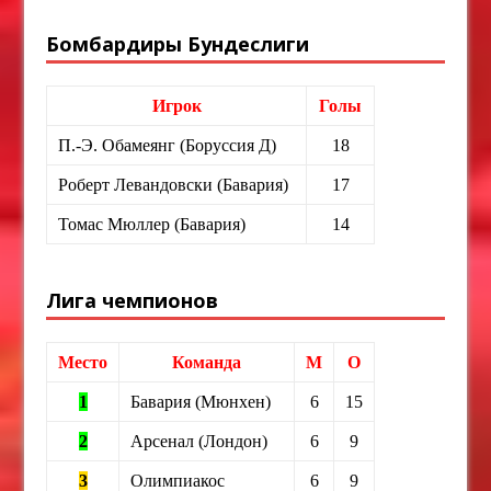
Бомбардиры Бундеслиги
Игрок
Голы
П.-Э. Обамеянг (Боруссия Д)
18
Роберт Левандовски (Бавария)
17
Томас Мюллер (Бавария)
14
Лига чемпионов
Место
Команда
М
О
1
Бавария (Мюнхен)
6
15
2
Арсенал (Лондон)
6
9
3
Олимпиакос
6
9