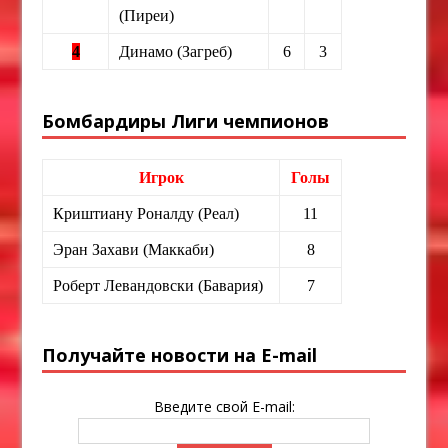
(Пиреи)
4
Динамо (Загреб)
6
3
Бомбардиры Лиги чемпионов
Игрок
Голы
Криштиану Роналду (Реал)
11
Эран Захави (Маккаби)
8
Роберт Левандовски (Бавария)
7
Получайте новости на E-mail
Введите свой E-mail: