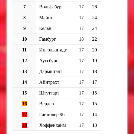
7
Вольфсбург
17
26
8
Майнц
17
24
9
Кельн
17
24
10
Гамбург
18
22
11
Ингольштадт
17
20
12
Аугсбург
17
19
13
Дармштадт
17
18
14
Айнтрахт
17
17
15
Штутгарт
17
15
16
Вердер
17
15
17
Ганновер 96
17
14
18
Хоффенхайм
17
13