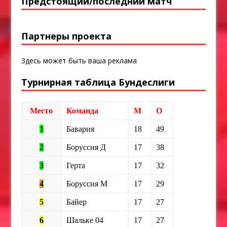
Предстоящий/последний матч
Партнеры проекта
Здесь может быть ваша реклама
Турнирная таблица Бундеслиги
Место
Команда
М
О
1
Бавария
18
49
2
Боруссия Д
17
38
3
Герта
17
32
4
Боруссия М
17
29
5
Байер
17
27
6
Шальке 04
17
27