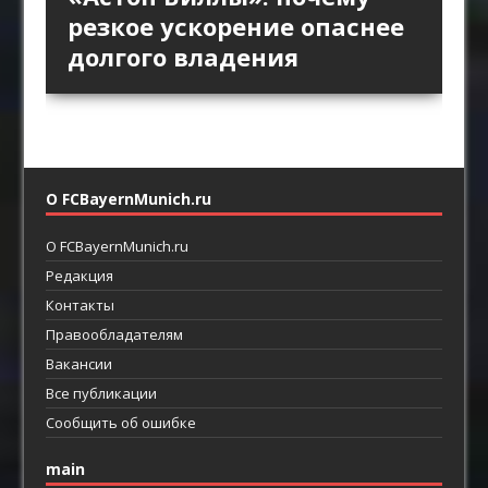
пространство за защитой
Английской премьер-лиги
позиционной атаки
резкое ускорение опаснее
как ротации освобождают
как главный ресурс атаки
возвращают прямой
долгого владения
пространство между
футбол
линиями
О FCBayernMunich.ru
О FCBayernMunich.ru
Редакция
Контакты
Правообладателям
Вакансии
Все публикации
Сообщить об ошибке
main