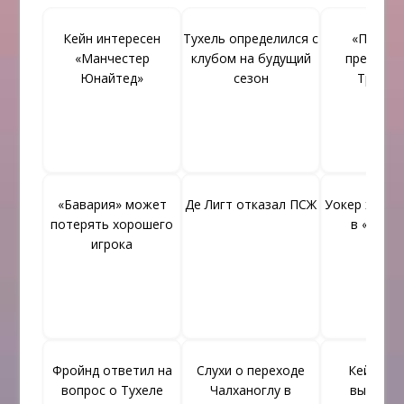
Кейн интересен
Тухель определился с
«ПСЖ» 
«Манчестер
клубом на будущий
претенду
Юнайтед»
сезон
Триппь
«Бавария» может
Де Лигт отказал ПСЖ
Уокер хочет
потерять хорошего
в «Бава
игрока
Фройнд ответил на
Слухи о переходе
Кейн счи
вопрос о Тухеле
Чалханоглу в
выступл