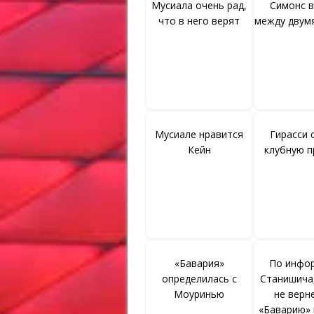
Мусиала очень рад,
Симонс 
что в него верят
между двум
Мусиале нравится
Гирасси 
Кейн
клубную п
«Бавария»
По инфо
определилась с
Станишича
Моуринью
не верн
«Баварию» 