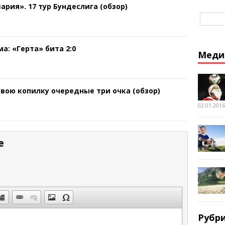
ария». 17 тур Бундеслига (обзор)
а: «Герта» бита 2:0
Меди
свою копилку очередные три очка (обзор)
02.01.2016
е
Рубр