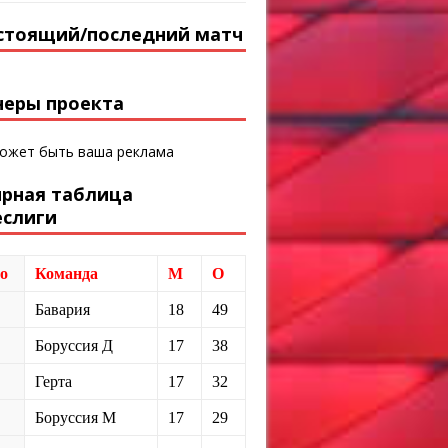
стоящий/последний матч
неры проекта
может быть ваша реклама
ирная таблица
еслиги
о
Команда
М
О
Бавария
18
49
Боруссия Д
17
38
Герта
17
32
Боруссия М
17
29