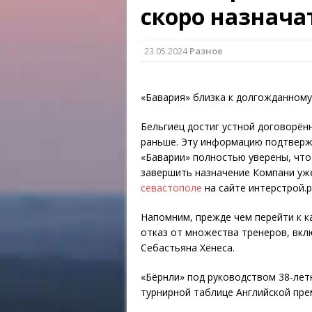
скоро назнача
23.05.2024
Разное
«Бавария» близка к долгожданному
Бельгиец достиг устной договорён
раньше. Эту информацию подтвержд
«Баварии» полностью уверены, что
завершить назначение Компани уж
севастополе
на сайте интерстрой.р
Напомним, прежде чем перейти к к
отказ от множества тренеров, вкл
Себастьяна Хёнеса.
«Бёрнли» под руководством 38-лет
турнирной таблице Английской пре