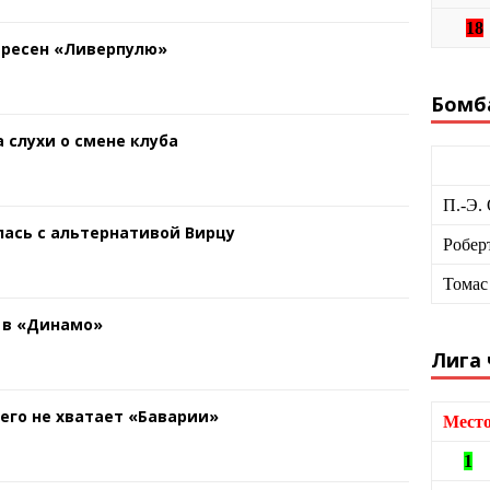
18
ересен «Ливерпулю»
Бомб
 слухи о смене клуба
П.-Э.
ась с альтернативой Вирцу
Робер
Томас
 в «Динамо»
Лига
чего не хватает «Баварии»
Мест
1