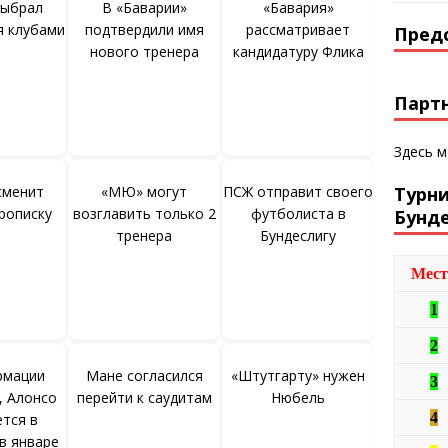
выбрал
В «Баварии»
«Бавария»
я клубами
подтвердили имя
рассматривает
Пред
нового тренера
кандидатуру Флика
Парт
Здесь 
сменит
«МЮ» могут
ПСЖ отправит своего
Турн
рописку
возглавить только 2
футболиста в
Бунд
тренера
Бундеслигу
Мест
1
2
рмации
Мане согласился
«Штутгарту» нужен
3
, Алонсо
перейти к саудитам
Нюбель
4
ется в
в январе