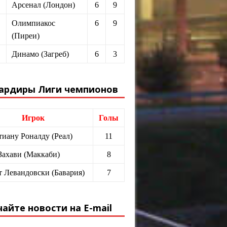
Арсенал (Лондон)
6
9
Олимпиакос
6
9
(Пиреи)
Динамо (Загреб)
6
3
ардиры Лиги чемпионов
Игрок
Голы
иану Роналду (Реал)
11
Захави (Маккаби)
8
т Левандовски (Бавария)
7
айте новости на E-mail