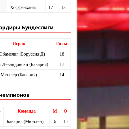
Хоффенхайм
17
13
ардиры Бундеслиги
Игрок
Голы
 Обамеянг (Боруссия Д)
18
т Левандовски (Бавария)
17
 Мюллер (Бавария)
14
 чемпионов
о
Команда
М
О
Бавария (Мюнхен)
6
15