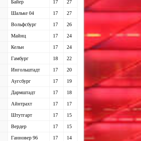
Байер
17
27
Шальке 04
17
27
Вольфсбург
17
26
Майнц
17
24
Кельн
17
24
Гамбург
18
22
Ингольштадт
17
20
Аугсбург
17
19
Дармштадт
17
18
Айнтрахт
17
17
Штутгарт
17
15
Вердер
17
15
Ганновер 96
17
14