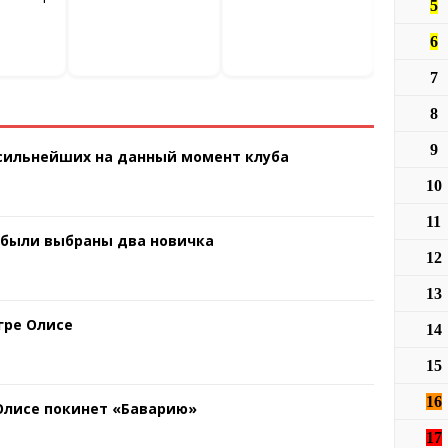
5
6
7
8
9
 сильнейших на данный момент клуба
10
11
 были выбраны два новичка
12
13
гре Олисе
14
15
16
 Олисе покинет «Баварию»
17