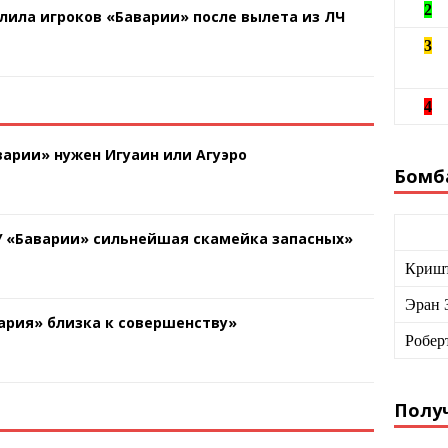
2
лила игроков «Баварии» после вылета из ЛЧ
3
4
арии» нужен Игуаин или Агуэро
Бомб
У «Баварии» сильнейшая скамейка запасных»
Кришт
Эран 
ария» близка к совершенству»
Робер
Получ