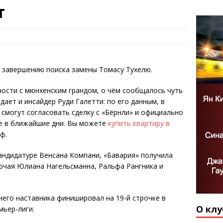
т
 завершению поиска замены Томасу Тухелю.
ности с мюнхенским грандом, о чём сообщалось чуть
ает и инсайдер Руди Галетти: по его данным, в
 смогут согласовать сделку с «Бёрнли» и официально
е в ближайшие дни. Вы можете
купить квартиру в
ф.
андидатуре Венсана Компани, «Бавария» получила
ючая Юлиана Нагельсманна, Ральфа Рангника и
него наставника финишировал на 19-й строчке в
О клу
мьер-лиги.