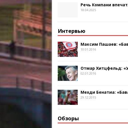
Речь Компани впечат
18.04.2025
Интервью
Максим Пашаев: «Бав
10.01.2016
Отмар Хитцфельд: «
02.01.2016
Мехди Бенатиа: «Бав
29.12.2015
Обзоры