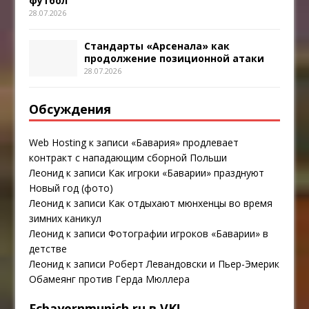
футбол
28.07.2026
Стандарты «Арсенала» как
продолжение позиционной атаки
28.07.2026
Обсуждения
Web Hosting
к записи
«Бавария» продлевает
контракт с нападающим сборной Польши
Леонид
к записи
Как игроки «Баварии» празднуют
Новый год (фото)
Леонид
к записи
Как отдыхают мюнхенцы во время
зимних каникул
Леонид
к записи
Фотографии игроков «Баварии» в
детстве
Леонид
к записи
Роберт Левандовски и Пьер-Эмерик
Обамеянг против Герда Мюллера
Fcbayernmunich.ru в VK!