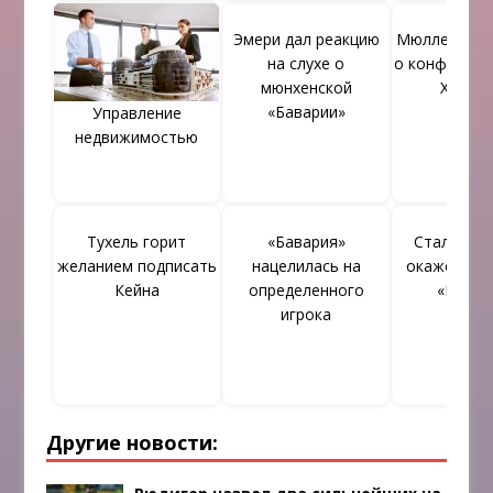
Эмери дал реакцию
Мюллеру вы
на слухе о
о конфликте 
мюнхенской
Хенес
«Баварии»
Управление
недвижимостью
Тухель горит
«Бавария»
Стало изв
желанием подписать
нацелилась на
окажется л
Кейна
определенного
«Бавар
игрока
Другие новости: