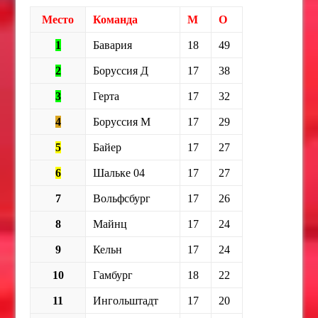
Место
Команда
М
О
1
Бавария
18
49
2
Боруссия Д
17
38
3
Герта
17
32
4
Боруссия М
17
29
5
Байер
17
27
6
Шальке 04
17
27
7
Вольфсбург
17
26
8
Майнц
17
24
9
Кельн
17
24
10
Гамбург
18
22
11
Ингольштадт
17
20