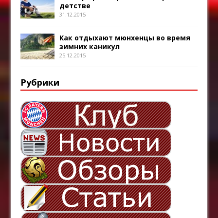
детстве
31.12.2015
Как отдыхают мюнхенцы во время
зимних каникул
25.12.2015
Рубрики