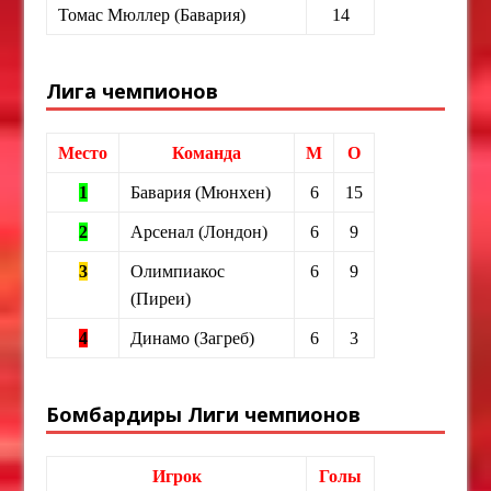
Томас Мюллер (Бавария)
14
Лига чемпионов
Место
Команда
М
О
1
Бавария (Мюнхен)
6
15
2
Арсенал (Лондон)
6
9
3
Олимпиакос
6
9
(Пиреи)
4
Динамо (Загреб)
6
3
Бомбардиры Лиги чемпионов
Игрок
Голы