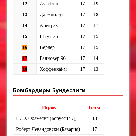
12
Аугсбург
17
19
13
Дармштадт
17
18
14
Айнтрахт
17
17
15
Штутгарт
17
15
16
Вердер
17
15
17
Ганновер 96
17
14
18
Хоффенхайм
17
13
Бомбардиры Бундеслиги
Игрок
Голы
П.-Э. Обамеянг (Боруссия Д)
18
Роберт Левандовски (Бавария)
17