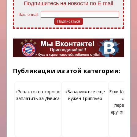
Подпишитесь на новости по E-mail
Ваш e-mail:
Публикации из этой категории:
«Реал» готов хорошо
«Баварии» все еще
Если Кейн от
заплатить за Дэвиса
нужен Триппьер
«Бавар
переключи
другого фут