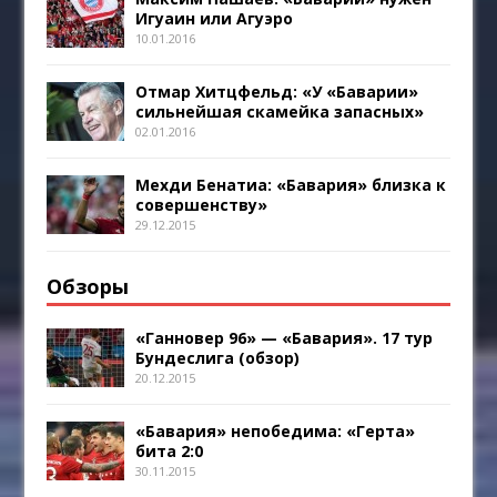
Игуаин или Агуэро
10.01.2016
Отмар Хитцфельд: «У «Баварии»
сильнейшая скамейка запасных»
02.01.2016
Мехди Бенатиа: «Бавария» близка к
совершенству»
29.12.2015
Обзоры
«Ганновер 96» — «Бавария». 17 тур
Бундеслига (обзор)
20.12.2015
«Бавария» непобедима: «Герта»
бита 2:0
30.11.2015