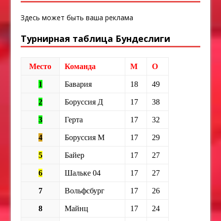
Здесь может быть ваша реклама
Турнирная таблица Бундеслиги
Место
Команда
М
О
1
Бавария
18
49
2
Боруссия Д
17
38
3
Герта
17
32
4
Боруссия М
17
29
5
Байер
17
27
6
Шальке 04
17
27
7
Вольфсбург
17
26
8
Майнц
17
24