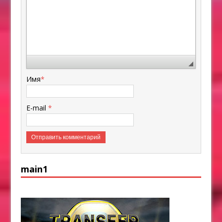
Имя
*
E-mail
*
main1