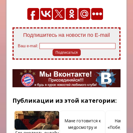
Подпишитесь на новости по E-mail
Ваш e-mail:
Публикации из этой категории:
Мане готовится к
Нагельсм
медосмотру и
«Победа аб
Где смотреть онлайн