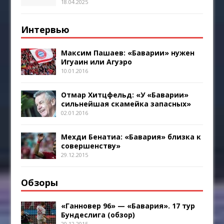
18.04.2025
Интервью
Максим Пашаев: «Баварии» нужен
Игуаин или Агуэро
10.01.2016
Отмар Хитцфельд: «У «Баварии»
сильнейшая скамейка запасных»
02.01.2016
Мехди Бенатиа: «Бавария» близка к
совершенству»
29.12.2015
Обзоры
«Ганновер 96» — «Бавария». 17 тур
Бундеслига (обзор)
20.12.2015