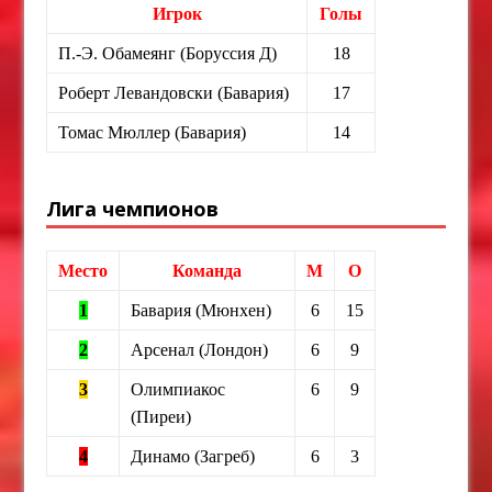
Игрок
Голы
П.-Э. Обамеянг (Боруссия Д)
18
Роберт Левандовски (Бавария)
17
Томас Мюллер (Бавария)
14
Лига чемпионов
Место
Команда
М
О
1
Бавария (Мюнхен)
6
15
2
Арсенал (Лондон)
6
9
3
Олимпиакос
6
9
(Пиреи)
4
Динамо (Загреб)
6
3