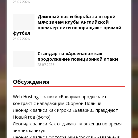
28.07.2026
Длинный пас и борьба за второй
мяч: зачем клубы Английской
премьер-лиги возвращают прямой
футбол
28.07.2026
Стандарты «Арсенала» как
продолжение позиционной атаки
28.07.2026
Обсуждения
Web Hosting
к записи
«Бавария» продлевает
контракт с нападающим сборной Польши
Леонид
к записи
Как игроки «Баварии» празднуют
Новый год (фото)
Леонид
к записи
Как отдыхают мюнхенцы во время
зимних каникул
Леонид
к записи
Фотографии игроков «Баварии» в