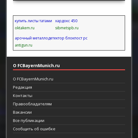
купить листы татами
хардокс 450
oktakem.ru
sibmetspb.ru
арочный металлодетектор блокпост pc
antigun.ru
О FCBayernMunich.ru
О FCBayernMunich.ru
Редакция
Контакты
Правообладателям
Вакансии
Все публикации
Сообщить об ошибке