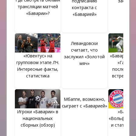
подписанию
заслуже
трансляции матчей
контракта с
«Баварии»?
«Баварией»
Левандовски
считает, что
«Ювентус» на
«Бавария» 
заслужил «Золотой
групповом этапе ЛЧ.
«Ганнове
мяч»
Интересные факты,
последних
статистика
встречах (
Мбаппе, возможно,
сыграет с «Баварией»
Игроки «Баварии» в
«Бавария
национальных
«Вольфсбург
сборных (обзор)
и статистик
матч