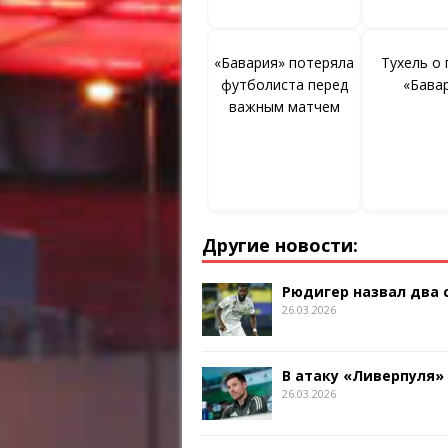
«Бавария» потеряла
Тухель о
футболиста перед
«Бава
важным матчем
Другие новости:
Рюдигер назвал два
26.03.2026
В атаку «Ливерпуля»
26.03.2026