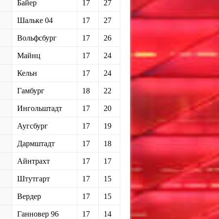
Байер
17
27
Шальке 04
17
27
Вольфсбург
17
26
Майнц
17
24
Кельн
17
24
Гамбург
18
22
Ингольштадт
17
20
Аугсбург
17
19
Дармштадт
17
18
Айнтрахт
17
17
Штутгарт
17
15
Вердер
17
15
Ганновер 96
17
14