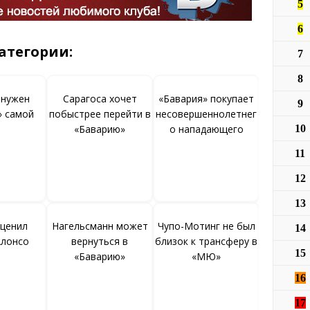
5
6
атегории:
7
8
 нужен
Сарагоса хочет
«Бавария» покупает
9
» самой
побыстрее перейти в
несовершеннолетнег
10
«Баварию»
о нападающего
11
12
13
оценил
Нагельсманн может
Чупо-Мотинг не был
14
Алонсо
вернуться в
близок к трансферу в
15
«Баварию»
«МЮ»
16
17