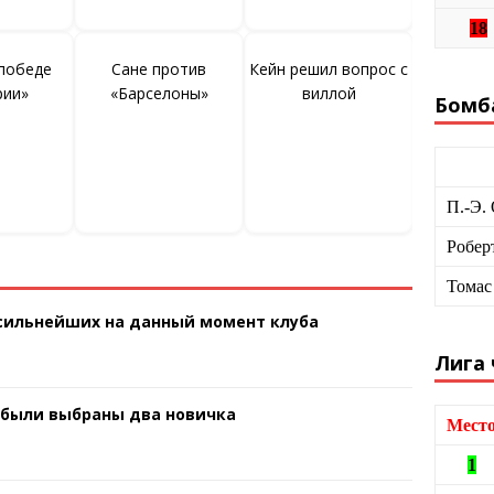
18
 победе
Сане против
Кейн решил вопрос с
рии»
«Барселоны»
виллой
Бомб
П.-Э.
Робер
Томас
 сильнейших на данный момент клуба
Лига
 были выбраны два новичка
Мест
1