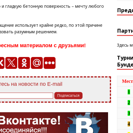
 и гладкую бетонную поверхность – мечту любого
Пред
щение использует крайне редко, по этой причине
Парт
назвать разумным решением.
Здесь 
ресным материалом с друзьями!
Турн
Бунд
Мест
есь на новости по E-mail
1
2
3
4