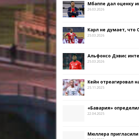
Мбаппе дал оценку и
26.03.2026
Карл не думает, что
25.03.2026
Альфонсо Дэвис инт
25.03.2026
Кейн отреагировал на
25.11.2025
«Бавария» определил
22.04.2025
Мюллера пригласили