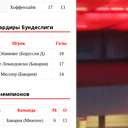
Хоффенхайм
17
13
ардиры Бундеслиги
Игрок
Голы
 Обамеянг (Боруссия Д)
18
т Левандовски (Бавария)
17
 Мюллер (Бавария)
14
 чемпионов
о
Команда
М
О
Бавария (Мюнхен)
6
15