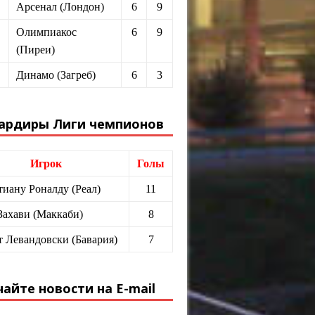
Арсенал (Лондон)
6
9
Олимпиакос
6
9
(Пиреи)
Динамо (Загреб)
6
3
ардиры Лиги чемпионов
Игрок
Голы
иану Роналду (Реал)
11
Захави (Маккаби)
8
т Левандовски (Бавария)
7
айте новости на E-mail