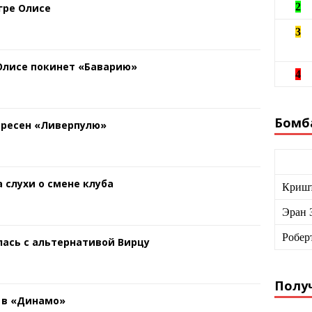
2
гре Олисе
3
 Олисе покинет «Баварию»
4
Бомб
ересен «Ливерпулю»
 слухи о смене клуба
Кришт
Эран 
Робер
ась с альтернативой Вирцу
Получ
 в «Динамо»