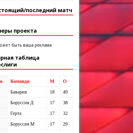
стоящий/последний матч
неры проекта
может быть ваша реклама
ирная таблица
еслиги
о
Команда
М
О
Бавария
18
49
Боруссия Д
17
38
Герта
17
32
Боруссия М
17
29