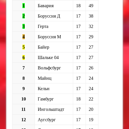
1
Бавария
18
49
2
Боруссия Д
17
38
3
Герта
17
32
4
Боруссия М
17
29
5
Байер
17
27
6
Шальке 04
17
27
7
Вольфсбург
17
26
8
Майнц
17
24
9
Кельн
17
24
10
Гамбург
18
22
11
Ингольштадт
17
20
12
Аугсбург
17
19