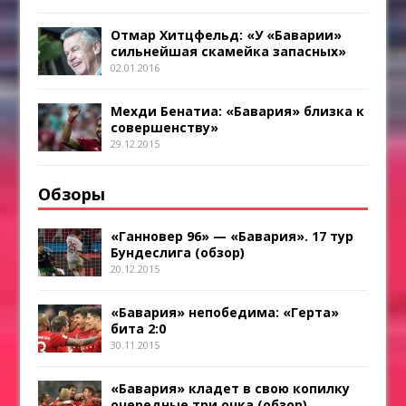
Отмар Хитцфельд: «У «Баварии»
сильнейшая скамейка запасных»
02.01.2016
Мехди Бенатиа: «Бавария» близка к
совершенству»
29.12.2015
Обзоры
«Ганновер 96» — «Бавария». 17 тур
Бундеслига (обзор)
20.12.2015
«Бавария» непобедима: «Герта»
бита 2:0
30.11.2015
«Бавария» кладет в свою копилку
очередные три очка (обзор)