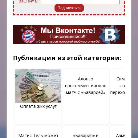
Ваш e-mail:
Публикации из этой категории:
Алонсо
Симонс б
прокомментировал
склоняет
матч с «Баварией»
переходу в «
Оплата жкх услуг
Матис Тель может
«Бавария» в
Азмун за