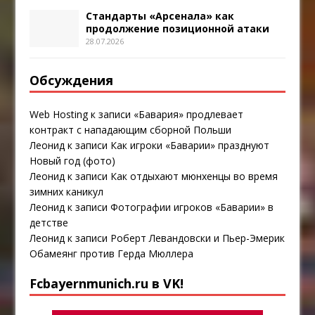
Стандарты «Арсенала» как
продолжение позиционной атаки
28.07.2026
Обсуждения
Web Hosting
к записи
«Бавария» продлевает
контракт с нападающим сборной Польши
Леонид
к записи
Как игроки «Баварии» празднуют
Новый год (фото)
Леонид
к записи
Как отдыхают мюнхенцы во время
зимних каникул
Леонид
к записи
Фотографии игроков «Баварии» в
детстве
Леонид
к записи
Роберт Левандовски и Пьер-Эмерик
Обамеянг против Герда Мюллера
Fcbayernmunich.ru в VK!