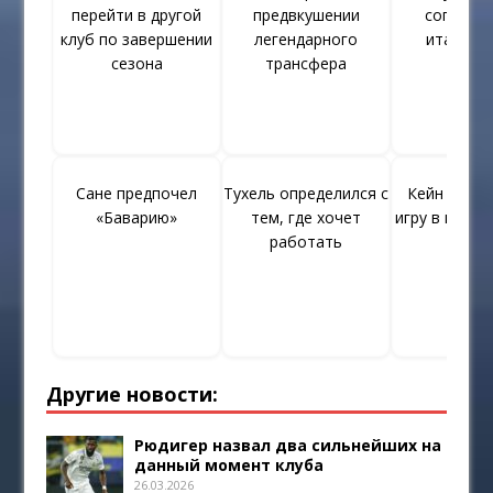
перейти в другой
предвкушении
соглашен
клуб по завершении
легендарного
итальян
сезона
трансфера
Сане предпочел
Тухель определился с
Кейн оцен
«Баварию»
тем, где хочет
игру в перво
работать
Другие новости:
Рюдигер назвал два сильнейших на
данный момент клуба
26.03.2026