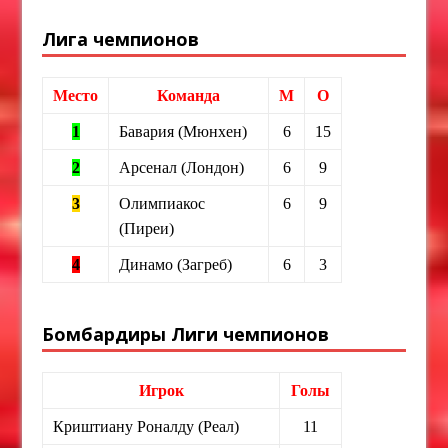
Лига чемпионов
Место
Команда
М
О
1
Бавария (Мюнхен)
6
15
2
Арсенал (Лондон)
6
9
3
Олимпиакос
6
9
(Пиреи)
4
Динамо (Загреб)
6
3
Бомбардиры Лиги чемпионов
Игрок
Голы
Криштиану Роналду (Реал)
11