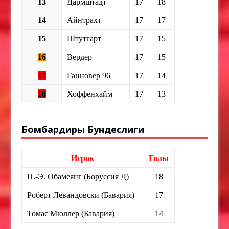
13
Дармштадт
17
18
14
Айнтрахт
17
17
15
Штутгарт
17
15
16
Вердер
17
15
17
Ганновер 96
17
14
18
Хоффенхайм
17
13
Бомбардиры Бундеслиги
Игрок
Голы
П.-Э. Обамеянг (Боруссия Д)
18
Роберт Левандовски (Бавария)
17
Томас Мюллер (Бавария)
14