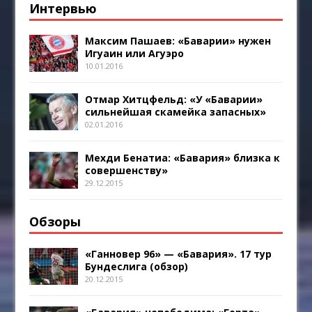
Интервью
Максим Пашаев: «Баварии» нужен
Игуаин или Агуэро
10.01.2016
Отмар Хитцфельд: «У «Баварии»
сильнейшая скамейка запасных»
02.01.2016
Мехди Бенатиа: «Бавария» близка к
совершенству»
29.12.2015
Обзоры
«Ганновер 96» — «Бавария». 17 тур
Бундеслига (обзор)
20.12.2015