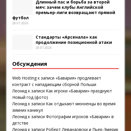
Длинный пас и борьба за второй
мяч: зачем клубы Английской
премьер-лиги возвращают прямой
футбол
28.07.2026
Стандарты «Арсенала» как
продолжение позиционной атаки
28.07.2026
Обсуждения
Web Hosting
к записи
«Бавария» продлевает
контракт с нападающим сборной Польши
Леонид
к записи
Как игроки «Баварии» празднуют
Новый год (фото)
Леонид
к записи
Как отдыхают мюнхенцы во время
зимних каникул
Леонид
к записи
Фотографии игроков «Баварии» в
детстве
Леонид
к записи
Роберт Левандовски и Пьер-Эмерик