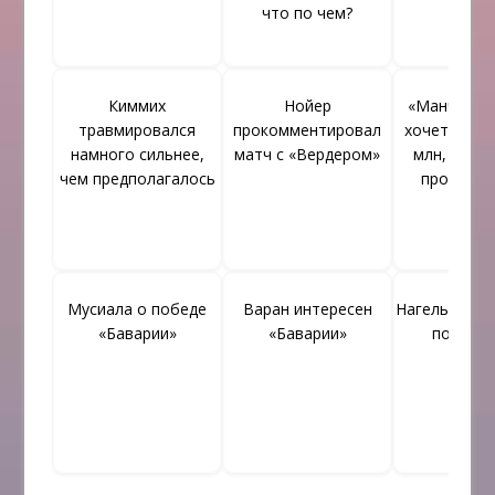
что по чем?
Киммих
Нойер
«Манчесте
травмировался
прокомментировал
хочет за Уо
намного сильнее,
матч с «Вердером»
млн, пере
чем предполагалось
продолж
Мусиала о победе
Варан интересен
Нагельсманн
«Баварии»
«Баварии»
помири