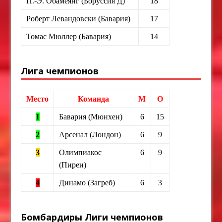
П.-Э. Обамеянг (Боруссия Д)
18
Роберт Левандовски (Бавария)
17
Томас Мюллер (Бавария)
14
Лига чемпионов
Место
Команда
М
О
1
Бавария (Мюнхен)
6
15
2
Арсенал (Лондон)
6
9
3
Олимпиакос
6
9
(Пиреи)
4
Динамо (Загреб)
6
3
Бомбардиры Лиги чемпионов