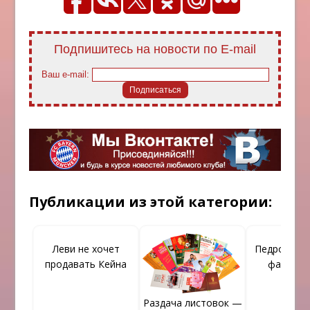
Подпишитесь на новости по E-mail
Ваш e-mail:
Публикации из этой категории:
Леви не хочет
Педро расс
продавать Кейна
фаворит
Раздача листовок —