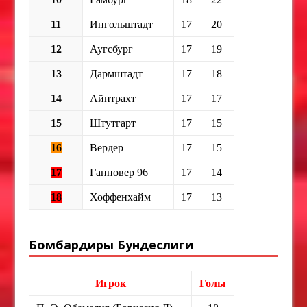
11
Ингольштадт
17
20
12
Аугсбург
17
19
13
Дармштадт
17
18
14
Айнтрахт
17
17
15
Штутгарт
17
15
16
Вердер
17
15
17
Ганновер 96
17
14
18
Хоффенхайм
17
13
Бомбардиры Бундеслиги
Игрок
Голы