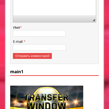
Имя
*
E-mail
*
main1