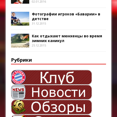
02.01.2016
Фотографии игроков «Баварии» в
детстве
31.12.2015
Как отдыхают мюнхенцы во время
зимних каникул
25.12.2015
Рубрики