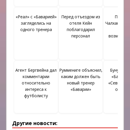
«Реал» с «Баварией»
Перед отъездом из
Поведе
загляделись на
отеля Кейн
Чалханоглу 
одного тренера
поблагодарил
счет
персонал
возмутит
Агент Бергвейна дал
Руммениге объяснил,
Буну инте
комментарии
каким должен быть
«Баварии
относительно
новый тренер
«Севилья» 
интереса к
«Баварии»
отпуск
футболисту
Другие новости: