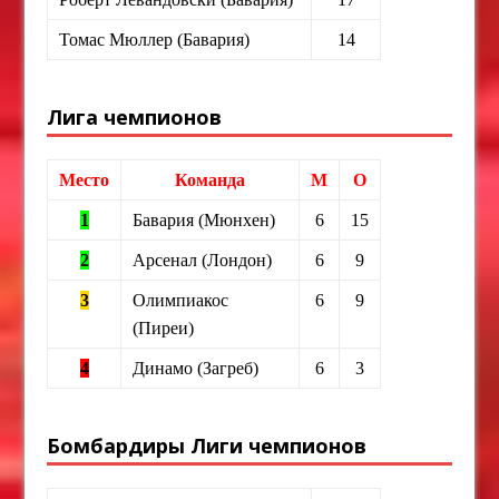
Томас Мюллер (Бавария)
14
Лига чемпионов
Место
Команда
М
О
1
Бавария (Мюнхен)
6
15
2
Арсенал (Лондон)
6
9
3
Олимпиакос
6
9
(Пиреи)
4
Динамо (Загреб)
6
3
Бомбардиры Лиги чемпионов