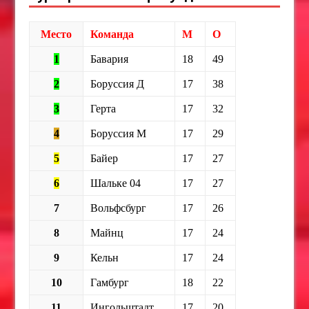
Место
Команда
М
О
1
Бавария
18
49
2
Боруссия Д
17
38
3
Герта
17
32
4
Боруссия М
17
29
5
Байер
17
27
6
Шальке 04
17
27
7
Вольфсбург
17
26
8
Майнц
17
24
9
Кельн
17
24
10
Гамбург
18
22
11
Ингольштадт
17
20