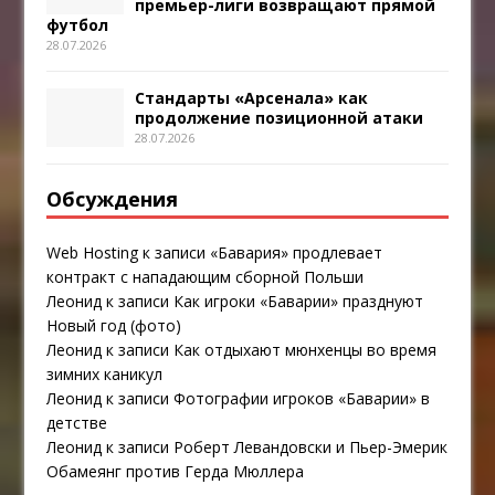
премьер-лиги возвращают прямой
футбол
28.07.2026
Стандарты «Арсенала» как
продолжение позиционной атаки
28.07.2026
Обсуждения
Web Hosting
к записи
«Бавария» продлевает
контракт с нападающим сборной Польши
Леонид
к записи
Как игроки «Баварии» празднуют
Новый год (фото)
Леонид
к записи
Как отдыхают мюнхенцы во время
зимних каникул
Леонид
к записи
Фотографии игроков «Баварии» в
детстве
Леонид
к записи
Роберт Левандовски и Пьер-Эмерик
Обамеянг против Герда Мюллера