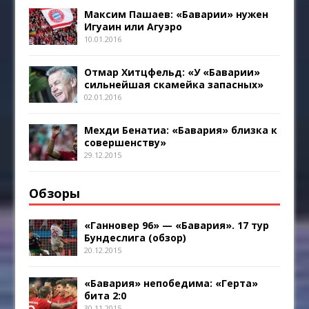
Максим Пашаев: «Баварии» нужен
Игуаин или Агуэро
10.01.2016
Отмар Хитцфельд: «У «Баварии»
сильнейшая скамейка запасных»
02.01.2016
Мехди Бенатиа: «Бавария» близка к
совершенству»
29.12.2015
Обзоры
«Ганновер 96» — «Бавария». 17 тур
Бундеслига (обзор)
20.12.2015
«Бавария» непобедима: «Герта»
бита 2:0
30.11.2015