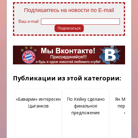
Подпишитесь на новости по E-mail
Ваш e-mail:
Публикации из этой категории:
«Баварии» интересен
По Кейну сделано
Ян Матсен
Цыганков
финальное
перебере
предложение
«Челси