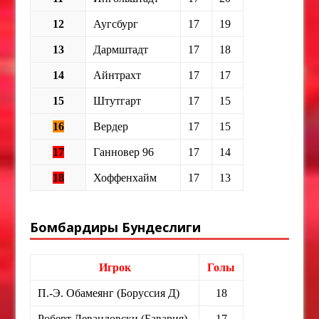
12
Аугсбург
17
19
13
Дармштадт
17
18
14
Айнтрахт
17
17
15
Штутгарт
17
15
16
Вердер
17
15
17
Ганновер 96
17
14
18
Хоффенхайм
17
13
Бомбардиры Бундеслиги
Игрок
Голы
П.-Э. Обамеянг (Боруссия Д)
18
Роберт Левандовски (Бавария)
17