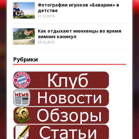
Фотографии игроков «Баварии» в
детстве
31.12.2015
Как отдыхают мюнхенцы во время
зимних каникул
25.12.2015
Рубрики